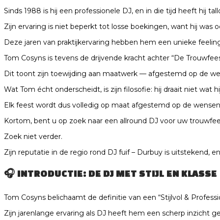
Sinds 1988 is hij een professionele DJ, en in die tijd heeft hij t
Zijn ervaring is niet beperkt tot losse boekingen, want hij was
Deze jaren van praktijkervaring hebben hem een unieke feelin
Tom Cosyns is tevens de drijvende kracht achter “De Trouwfees
Dit toont zijn toewijding aan maatwerk — afgestemd op de wen
Wat Tom écht onderscheidt, is zijn filosofie: hij draait niet wat hi
Elk feest wordt dus volledig op maat afgestemd op de wensen 
Kortom, bent u op zoek naar een allround DJ voor uw trouwfeest
Zoek niet verder.
Zijn reputatie in de regio rond DJ fuif – Durbuy is uitstekend, en
🎧
INTRODUCTIE: DE DJ MET STIJL EN KLASSE
Tom Cosyns belichaamt de definitie van een “Stijlvol & Professi
Zijn jarenlange ervaring als DJ heeft hem een scherp inzicht g