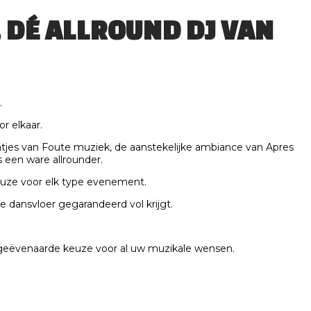
, DÉ ALLROUND DJ VAN
.
r elkaar.
untjes van Foute muziek, de aanstekelijke ambiance van Apres
 een ware allrounder.
euze voor elk type evenement.
de dansvloer gegarandeerd vol krijgt.
ongeëvenaarde keuze voor al uw muzikale wensen.