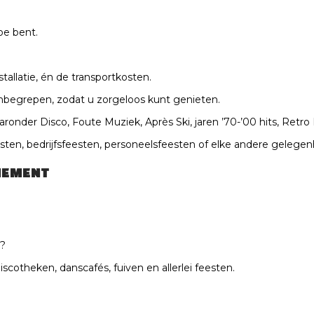
oe bent.
nstallatie, én de transportkosten.
 inbegrepen, zodat u zorgeloos kunt genieten.
aronder Disco, Foute Muziek, Après Ski, jaren ’70-’00 hits, Retro
ten, bedrijfsfeesten, personeelsfeesten of elke andere gelegen
NEMENT
t?
scotheken, danscafés, fuiven en allerlei feesten.