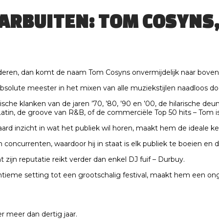
AARBUITEN: TOM COSYNS
deren, dan komt de naam Tom Cosyns onvermijdelijk naar boven
solute meester in het mixen van alle muziekstijlen naadloos doo
che klanken van de jaren ’70, ’80, ’90 en ’00, de hilarische de
Latin, de groove van R&B, of de commerciële Top 50 hits – Tom is
 inzicht in wat het publiek wil horen, maakt hem de ideale k
 concurrenten, waardoor hij in staat is elk publiek te boeien en 
zijn reputatie reikt verder dan enkel DJ fuif – Durbuy.
intieme setting tot een grootschalig festival, maakt hem een 
r meer dan dertig jaar.