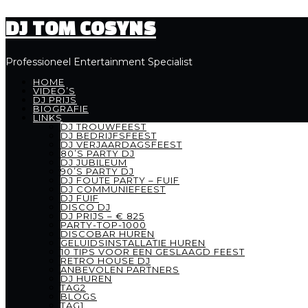
DJ TOM COSYNS
Professioneel Entertainment Specialist
HOME
VIDEO’S
DJ PRIJS
BIOGRAFIE
LINKS
DJ TROUWFEEST
DJ BEDRIJFSFEEST
DJ VERJAARDAGSFEEST
80’S PARTY DJ
DJ JUBILEUM
90’S PARTY DJ
DJ FOUTE PARTY – FUIF
DJ COMMUNIEFEEST
DJ FUIF
DISCO DJ
DJ PRIJS – € 825
PARTY-TOP-1000
DISCOBAR HUREN
GELUIDSINSTALLATIE HUREN
10 TIPS VOOR EEN GESLAAGD FEEST
RETRO HOUSE DJ
ANBEVOLEN PARTNERS
DJ HUREN
TAG2
BLOGS
TAG1