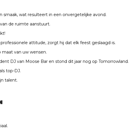
un smaak, wat resulteert in een onvergetelijke avond.
e van de ruimte aanstuurt.
kt!
fessionele attitude, zorgt hij dat elk feest geslaagd is.
 op maat van uw wensen.
resident DJ van Moose Bar en stond dit jaar nog op Tomorrowland.
als top-DJ.
n talent.
N
iaal.