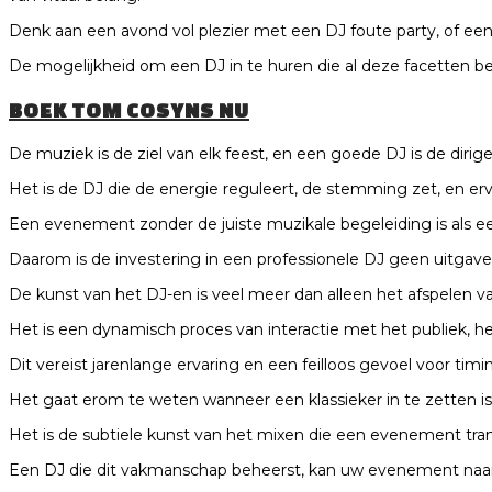
Denk aan een avond vol plezier met een DJ foute party, of een 
De mogelijkheid om een DJ in te huren die al deze facetten b
BOEK TOM COSYNS NU
De muziek is de ziel van elk feest, en een goede DJ is de dirigen
Het is de DJ die de energie reguleert, de stemming zet, en er
Een evenement zonder de juiste muzikale begeleiding is als een
Daarom is de investering in een professionele DJ geen uitgave,
De kunst van het DJ-en is veel meer dan alleen het afspelen van
Het is een dynamisch proces van interactie met het publiek, h
Dit vereist jarenlange ervaring en een feilloos gevoel voor timi
Het gaat erom te weten wanneer een klassieker in te zetten i
Het is de subtiele kunst van het mixen die een evenement tr
Een DJ die dit vakmanschap beheerst, kan uw evenement naar ee