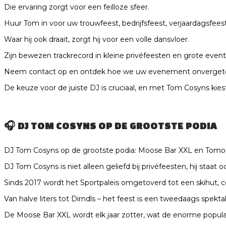
Die ervaring zorgt voor een feilloze sfeer.
Huur Tom in voor uw trouwfeest, bedrijfsfeest, verjaardagsfeest, 
Waar hij ook draait, zorgt hij voor een volle dansvloer.
Zijn bewezen trackrecord in kleine privéfeesten en grote event
Neem contact op en ontdek hoe we uw evenement onvergete
De keuze voor de juiste DJ is cruciaal, en met Tom Cosyns kiest
🎧
DJ TOM COSYNS OP DE GROOTSTE PODIA
DJ Tom Cosyns op de grootste podia: Moose Bar XXL en Tomo
DJ Tom Cosyns is niet alleen geliefd bij privéfeesten, hij staat 
Sinds 2017 wordt het Sportpaleis omgetoverd tot een skihut, 
Van halve liters tot Dirndls – het feest is een tweedaags spekta
De Moose Bar XXL wordt elk jaar zotter, wat de enorme popular