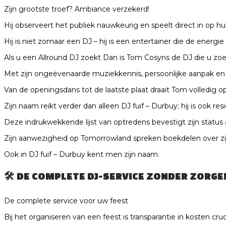
Zijn grootste troef? Ambiance verzekerd!
Hij observeert het publiek nauwkeurig en speelt direct in op h
Hij is niet zomaar een DJ – hij is een entertainer die de energi
Als u een Allround DJ zoekt Dan is Tom Cosyns de DJ die u zoe
Met zijn ongeëvenaarde muziekkennis, persoonlijke aanpak en pro
Van de openingsdans tot de laatste plaat draait Tom volledig
Zijn naam reikt verder dan alleen DJ fuif – Durbuy; hij is ook 
Deze indrukwekkende lijst van optredens bevestigt zijn status 
Zijn aanwezigheid op Tomorrowland spreken boekdelen over zij
Ook in DJ fuif – Durbuy kent men zijn naam.
🛠️
DE COMPLETE DJ-SERVICE ZONDER ZORGE
De complete service voor uw feest
Bij het organiseren van een feest is transparantie in kosten cruc