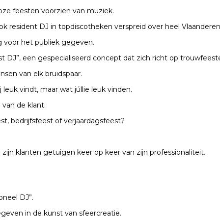
alloze feesten voorzien van muziek.
 ook resident DJ in topdiscotheken verspreid over heel Vlaanderen
g voor het publiek gegeven.
t DJ”, een gespecialiseerd concept dat zich richt op trouwfeest
sen van elk bruidspaar.
j leuk vindt, maar wat júllie leuk vinden.
van de klant.
, bedrijfsfeest of verjaardagsfeest?
 zijn klanten getuigen keer op keer van zijn professionaliteit.
oneel DJ”.
egeven in de kunst van sfeercreatie.