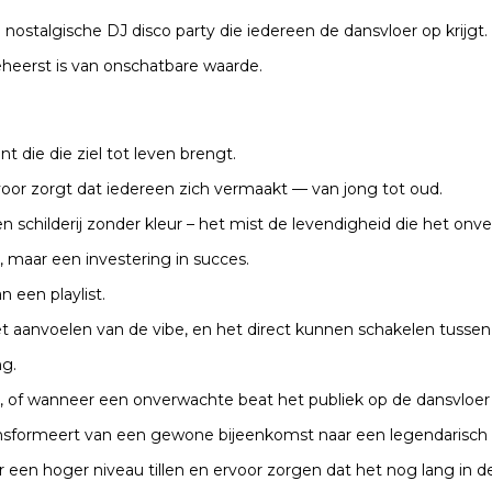
nostalgische DJ disco party die iedereen de dansvloer op krijgt.
eheerst is van onschatbare waarde.
t die die ziel tot leven brengt.
voor zorgt dat iedereen zich vermaakt — van jong tot oud.
 schilderij zonder kleur – het mist de levendigheid die het onve
 maar een investering in succes.
 een playlist.
et aanvoelen van de vibe, en het direct kunnen schakelen tusse
ng.
s, of wanneer een onverwachte beat het publiek op de dansvloer
ansformeert van een gewone bijeenkomst naar een legendarisch 
n hoger niveau tillen en ervoor zorgen dat het nog lang in de 