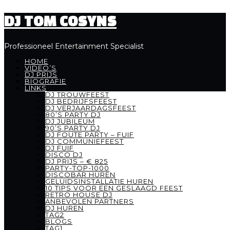
DJ TOM COSYNS
Professioneel Entertainment Specialist
HOME
VIDEO’S
DJ PRIJS
BIOGRAFIE
LINKS
DJ TROUWFEEST
DJ BEDRIJFSFEEST
DJ VERJAARDAGSFEEST
80’S PARTY DJ
DJ JUBILEUM
90’S PARTY DJ
DJ FOUTE PARTY – FUIF
DJ COMMUNIEFEEST
DJ FUIF
DISCO DJ
DJ PRIJS – € 825
PARTY-TOP-1000
DISCOBAR HUREN
GELUIDSINSTALLATIE HUREN
10 TIPS VOOR EEN GESLAAGD FEEST
RETRO HOUSE DJ
ANBEVOLEN PARTNERS
DJ HUREN
TAG2
BLOGS
TAG1