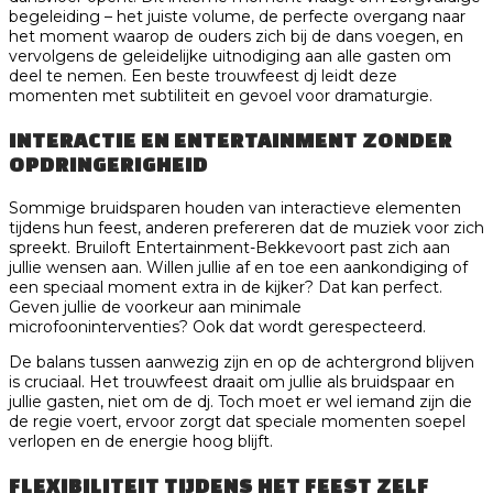
begeleiding – het juiste volume, de perfecte overgang naar
het moment waarop de ouders zich bij de dans voegen, en
vervolgens de geleidelijke uitnodiging aan alle gasten om
deel te nemen. Een beste trouwfeest dj leidt deze
momenten met subtiliteit en gevoel voor dramaturgie.
INTERACTIE EN ENTERTAINMENT ZONDER
OPDRINGERIGHEID
Sommige bruidsparen houden van interactieve elementen
tijdens hun feest, anderen prefereren dat de muziek voor zich
spreekt. Bruiloft Entertainment-Bekkevoort past zich aan
jullie wensen aan. Willen jullie af en toe een aankondiging of
een speciaal moment extra in de kijker? Dat kan perfect.
Geven jullie de voorkeur aan minimale
microfooninterventies? Ook dat wordt gerespecteerd.
De balans tussen aanwezig zijn en op de achtergrond blijven
is cruciaal. Het trouwfeest draait om jullie als bruidspaar en
jullie gasten, niet om de dj. Toch moet er wel iemand zijn die
de regie voert, ervoor zorgt dat speciale momenten soepel
verlopen en de energie hoog blijft.
FLEXIBILITEIT TIJDENS HET FEEST ZELF