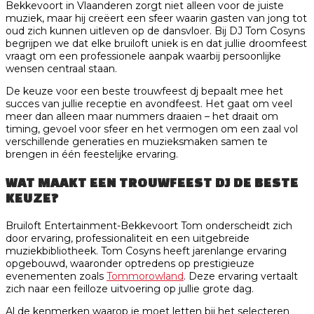
Bekkevoort in Vlaanderen zorgt niet alleen voor de juiste
muziek, maar hij creëert een sfeer waarin gasten van jong tot
oud zich kunnen uitleven op de dansvloer. Bij DJ Tom Cosyns
begrijpen we dat elke bruiloft uniek is en dat jullie droomfeest
vraagt om een professionele aanpak waarbij persoonlijke
wensen centraal staan.
De keuze voor een beste trouwfeest dj bepaalt mee het
succes van jullie receptie en avondfeest. Het gaat om veel
meer dan alleen maar nummers draaien – het draait om
timing, gevoel voor sfeer en het vermogen om een zaal vol
verschillende generaties en muzieksmaken samen te
brengen in één feestelijke ervaring.
WAT MAAKT EEN TROUWFEEST DJ DE BESTE
KEUZE?
Bruiloft Entertainment-Bekkevoort Tom onderscheidt zich
door ervaring, professionaliteit en een uitgebreide
muziekbibliotheek. Tom Cosyns heeft jarenlange ervaring
opgebouwd, waaronder optredens op prestigieuze
evenementen zoals
Tommorowland
. Deze ervaring vertaalt
zich naar een feilloze uitvoering op jullie grote dag.
Al de kenmerken waarop je moet letten bij het selecteren