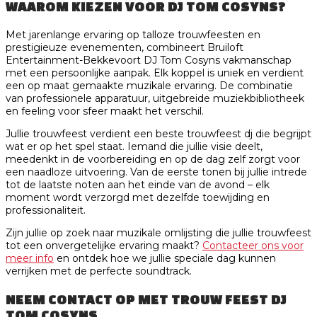
WAAROM KIEZEN VOOR DJ TOM COSYNS?
Met jarenlange ervaring op talloze trouwfeesten en
prestigieuze evenementen, combineert Bruiloft
Entertainment-Bekkevoort DJ Tom Cosyns vakmanschap
met een persoonlijke aanpak. Elk koppel is uniek en verdient
een op maat gemaakte muzikale ervaring. De combinatie
van professionele apparatuur, uitgebreide muziekbibliotheek
en feeling voor sfeer maakt het verschil.
Jullie trouwfeest verdient een beste trouwfeest dj die begrijpt
wat er op het spel staat. Iemand die jullie visie deelt,
meedenkt in de voorbereiding en op de dag zelf zorgt voor
een naadloze uitvoering. Van de eerste tonen bij jullie intrede
tot de laatste noten aan het einde van de avond – elk
moment wordt verzorgd met dezelfde toewijding en
professionaliteit.
Zijn jullie op zoek naar muzikale omlijsting die jullie trouwfeest
tot een onvergetelijke ervaring maakt?
Contacteer ons voor
meer info
en ontdek hoe we jullie speciale dag kunnen
verrijken met de perfecte soundtrack.
NEEM CONTACT OP MET TROUW FEEST DJ
TOM COSYNS