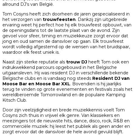
allround DJ’s van België.
Tom Cosyns heeft zich doorheen de jaren gespecialiseerd in
het verzorgen van
trouwfeesten
. Dankzij zijn uitgebreide
ervaring weet hij perfect hoe hij elk trouwfeest opbouwt, van
de openingsdans tot de laatste plaat van de avond. Zijn
gevoel voor sfeer, timing en muziekkeuze zorgt ervoor dat
jong en oud samen de dansvloer op gaan. Elk trouwfeest
wordt volledig afgestemd op de wensen van het bruidspaar,
waardoor elk feest uniek is.
Naast zijn sterke reputatie als
trouw DJ
heeft Tom ook een
indrukwekkend parcours opgebouwd in het Belgische
uitgaansleven. Hij was resident DJ in verschillende bekende
Belgische clubs en is vandaag nog steeds
Resident DJ van
Moose Bar en Moose Bar XXL
. Bovendien is hij jaarlijks
terug te vinden op grote evenementen en festivals zoals het
wereldberoemde
Tomorrowland
en de populaire
Kamping
Kitsch Club
.
Door zijn veelzijdigheid en brede muziekkennis voelt Tom
Cosyns zich thuis in vrijwel elk genre. Van klassiekers en
meezingers tot de nieuwste hits, dance, disco, rock, R&B en
commerciële muziek: hij leest het publiek als geen ander en
zorgt ervoor dat de dansvloer de hele avond gevuld blijft.