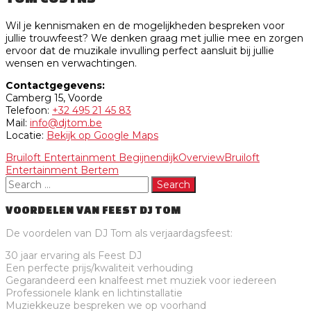
Wil je kennismaken en de mogelijkheden bespreken voor
jullie trouwfeest? We denken graag met jullie mee en zorgen
ervoor dat de muzikale invulling perfect aansluit bij jullie
wensen en verwachtingen.
Contactgegevens:
Camberg 15, Voorde
Telefoon:
+32 495 21 45 83
Mail:
info@djtom.be
Locatie:
Bekijk op Google Maps
Bruiloft Entertainment Begijnendijk
Overview
Bruiloft
Entertainment Bertem
VOORDELEN VAN FEEST DJ TOM
De voordelen van DJ Tom als verjaardagsfeest:
30 jaar ervaring als Feest DJ
Een perfecte prijs/kwaliteit verhouding
Gegarandeerd een knalfeest met muziek voor iedereen
Professionele klank en lichtinstallatie
Muziekkeuze bespreken we op voorhand