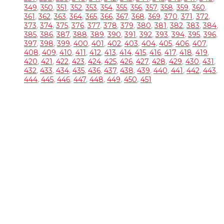
349
,
350
,
351
,
352
,
353
,
354
,
355
,
356
,
357
,
358
,
359
,
360
,
361
,
362
,
363
,
364
,
365
,
366
,
367
,
368
,
369
,
370
,
371
,
372
,
373
,
374
,
375
,
376
,
377
,
378
,
379
,
380
,
381
,
382
,
383
,
384
,
385
,
386
,
387
,
388
,
389
,
390
,
391
,
392
,
393
,
394
,
395
,
396
,
397
,
398
,
399
,
400
,
401
,
402
,
403
,
404
,
405
,
406
,
407
,
408
,
409
,
410
,
411
,
412
,
413
,
414
,
415
,
416
,
417
,
418
,
419
,
420
,
421
,
422
,
423
,
424
,
425
,
426
,
427
,
428
,
429
,
430
,
431
,
432
,
433
,
434
,
435
,
436
,
437
,
438
,
439
,
440
,
441
,
442
,
443
,
444
,
445
,
446
,
447
,
448
,
449
,
450
,
451
OVER DJ TOM
DJ Tom is een gepassioneerd Allround DJ met 30 jaar
ervaring Hij draait van alles en voelt als geen ander aan wat
het publiek wil horen. Trouwfeesten, verjaardagsfeesten,
bedrijfsfeesten, events, maar ook voor andere feesten zoals
Apres Ski Party’s, Foute Party’s, Disco Party’s … draait’ hij zijn
hand niet om. Tom is te boeken met onze zonder discobar
(Licht en geluid).
DJ Tom bezorgd jullie een spetterende avond!
RECENTE BERICHTEN