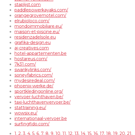
staplijst.com
paddlepowerkayaks.com/
orangegrovemotel.com/
elrubioloco.com/
mondoimmobiliare.eu/
maison-et-piscine.eu/
residenzadelsole.eu
grafika-design.eu
aj-creatives.com
hotel-appartementen.be
hostareus.com/
7k31.com/
swankylinks.com/
soneyfabrics.com/
mydesiredeal.com/
phoenix-werke.de/
sportkledingonline.org/
vervoer-luchthaven.be/
taxi-luchthavenvervoer.be/
stattraining.eu/
wowsix.eu/
internationaal-vervoer.be
surfingfido.com/
1
,
2
,
3
,
4
,
5
,
6
,
7
,
8
,
9
,
10
,
11
,
12
,
13
,
14
,
15
,
16
,
17
,
18
,
19
,
20
,
21
,