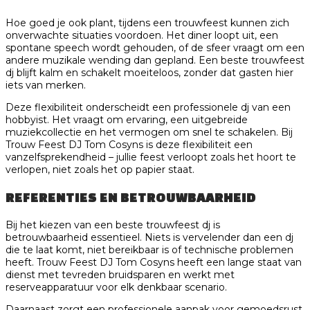
Hoe goed je ook plant, tijdens een trouwfeest kunnen zich
onverwachte situaties voordoen. Het diner loopt uit, een
spontane speech wordt gehouden, of de sfeer vraagt om een
andere muzikale wending dan gepland. Een beste trouwfeest
dj blijft kalm en schakelt moeiteloos, zonder dat gasten hier
iets van merken.
Deze flexibiliteit onderscheidt een professionele dj van een
hobbyist. Het vraagt om ervaring, een uitgebreide
muziekcollectie en het vermogen om snel te schakelen. Bij
Trouw Feest DJ Tom Cosyns is deze flexibiliteit een
vanzelfsprekendheid – jullie feest verloopt zoals het hoort te
verlopen, niet zoals het op papier staat.
REFERENTIES EN BETROUWBAARHEID
Bij het kiezen van een beste trouwfeest dj is
betrouwbaarheid essentieel. Niets is vervelender dan een dj
die te laat komt, niet bereikbaar is of technische problemen
heeft. Trouw Feest DJ Tom Cosyns heeft een lange staat van
dienst met tevreden bruidsparen en werkt met
reserveapparatuur voor elk denkbaar scenario.
Daarnaast zorgt een professionele aanpak voor gemoedsrust