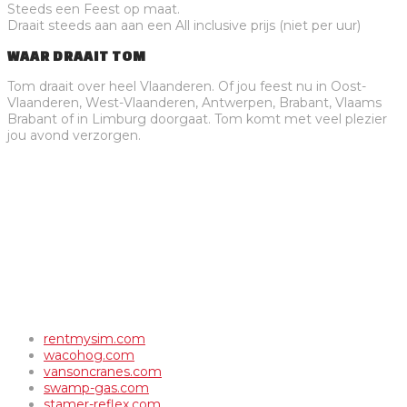
Steeds een Feest op maat.
Draait steeds aan aan een All inclusive prijs (niet per uur)
WAAR DRAAIT TOM
Tom draait over heel Vlaanderen. Of jou feest nu in Oost-
Vlaanderen, West-Vlaanderen, Antwerpen, Brabant, Vlaams
Brabant of in Limburg doorgaat. Tom komt met veel plezier
jou avond verzorgen.
rentmysim.com
wacohog.com
vansoncranes.com
swamp-gas.com
stamer-reflex.com