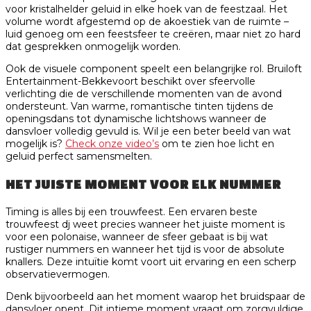
voor kristalhelder geluid in elke hoek van de feestzaal. Het
volume wordt afgestemd op de akoestiek van de ruimte –
luid genoeg om een feestsfeer te creëren, maar niet zo hard
dat gesprekken onmogelijk worden.
Ook de visuele component speelt een belangrijke rol. Bruiloft
Entertainment-Bekkevoort beschikt over sfeervolle
verlichting die de verschillende momenten van de avond
ondersteunt. Van warme, romantische tinten tijdens de
openingsdans tot dynamische lichtshows wanneer de
dansvloer volledig gevuld is. Wil je een beter beeld van wat
mogelijk is?
Check onze video’s
om te zien hoe licht en
geluid perfect samensmelten.
HET JUISTE MOMENT VOOR ELK NUMMER
Timing is alles bij een trouwfeest. Een ervaren beste
trouwfeest dj weet precies wanneer het juiste moment is
voor een polonaise, wanneer de sfeer gebaat is bij wat
rustiger nummers en wanneer het tijd is voor de absolute
knallers. Deze intuïtie komt voort uit ervaring en een scherp
observatievermogen.
Denk bijvoorbeeld aan het moment waarop het bruidspaar de
dansvloer opent. Dit intieme moment vraagt om zorgvuldige