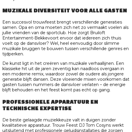
MUZIKALE DIVERSITEIT VOOR ALLE GASTEN
Een succesvol trouwfeest brengt verschillende generaties
samen. Opa en oma moeten zich net zo vermaakt voelen als
jullie vrienden van de sportclub. Hoe zorgt Bruiloft
Entertainment-Bekkevoort ervoor dat iedereen zich thuis
voelt op de dansvloer? Wel, heel eenvoudig door slimme
muzikale bruggen te bouwen tussen verschillende genres en
tijdperken.
De kunst ligt in het creëren van muzikale verhaallijnen. Een
klassieke hit uit de jaren zeventig kan naadloos overgaan in
een moderne remix, waardoor zowel de oudere als jongere
generatie blijft dansen. Deze vloeiende mixen voorkomen dat
gasten tussen nummers de dansvloer verlaten – de energie
blijft behouden en het feest komt pas echt op gang.
PROFESSIONELE APPARATUUR EN
TECHNISCHE EXPERTISE
De beste gelaagde muziekkeuze valt in duigen zonder
kwalitatieve apparatuur. Trouw Feest DJ Tom Cosyns werkt
uitsluitend met professionele geluidsinstallaties die zorgen