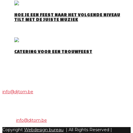
HOE JE EEN FEEST NAAR HET VOLGENDE NIVEAU
TILT MET DE JUISTE MUZIEK
Iedereen herkent het wel: je stapt een feestzaal…
CATERING VOOR EEN TROUWFEEST
Belang van catering trouwfeest . Catering voor een…
CONTACT
Voor info, een offerte of boekingen, neem contact op via:
info@djtom.be
Camberg 15 - 9400 Ninove
Phone: +32 495/21 45 83
Email:
info@djtom.be
Copyright
Webdesign bureau
| All Rights Reserved |