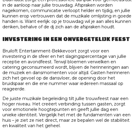
in de aanloop naar jullie trouwdag. Afspraken worden
nagekomen, communicatie verloopt helder en tijdig, en jullie
kunnen erop vertrouwen dat de muzikale omlijsting in goede
handen is. Want eerlijk: op je trouwdag wil je aan alles kunnen
denken, behalve of de dj zich aan de afspraken houdt.
INVESTERING IN EEN ONVERGETELIJK FEEST
Bruiloft Entertainment-Bekkevoort zorgt voor een
investering in de sfeer en het slagingspercentage van jullie
receptie en avondfeest. Terwijl bloemen verwelken en
catering geconsumeerd wordt, blijven de herinneringen aan
de muziek en dansmomenten voor altijd. Gasten herinneren
zich het gevoel op de dansvloer, de opening door het
bruidspaar en die ene nummer waar iedereen massaal op
reageerde.
De juiste muzikale begeleiding tilt jullie trouwfeest naar een
hoger niveau. Het creëert verbinding tussen gasten, zorgt
voor emotionele hoogtepunten en geeft jullie dag een
unieke identiteit. Vergelijk het met de fundamenten van een
huis – je ziet ze niet direct, maar ze bepalen wel de stabiliteit
en kwaliteit van het geheel.