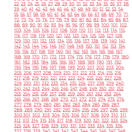
22
,
23
,
24
,
25
,
26
,
27
,
28
,
29
,
30
,
31
,
32
,
33
,
34
,
35
,
36
,
37
,
38
,
39
,
40
,
41
,
42
,
43
,
44
,
45
,
46
,
47
,
48
,
49
,
50
,
51
,
52
,
53
,
54
,
55
,
56
,
57
,
58
,
59
,
60
,
61
,
62
,
63
,
64
,
65
,
66
,
67
,
68
,
69
,
70
,
71
,
72
,
73
,
74
,
75
,
76
,
77
,
78
,
79
,
80
,
81
,
82
,
83
,
84
,
85
,
86
,
87
,
88
,
89
,
90
,
91
,
92
,
93
,
94
,
95
,
96
,
97
,
98
,
99
,
100
,
101
,
102
,
103
,
104
,
105
,
106
,
107
,
108
,
109
,
110
,
111
,
112
,
113
,
114
,
115
,
116
,
117
,
118
,
119
,
120
,
121
,
122
,
123
,
124
,
125
,
126
,
127
,
128
,
129
,
130
,
131
,
132
,
133
,
134
,
135
,
136
,
137
,
138
,
139
,
140
,
141
,
142
,
143
,
144
,
145
,
146
,
147
,
148
,
149
,
150
,
151
,
152
,
153
,
154
,
155
,
156
,
157
,
158
,
159
,
160
,
161
,
162
,
163
,
164
,
165
,
166
,
167
,
168
,
169
,
170
,
171
,
172
,
173
,
174
,
175
,
176
,
177
,
178
,
179
,
180
,
181
,
182
,
183
,
184
,
185
,
186
,
187
,
188
,
189
,
190
,
191
,
192
,
193
,
194
,
195
,
196
,
197
,
198
,
199
,
200
,
201
,
202
,
203
,
204
,
205
,
206
,
207
,
208
,
209
,
210
,
211
,
212
,
213
,
214
,
215
,
216
,
217
,
218
,
219
,
220
,
221
,
222
,
223
,
224
,
225
,
226
,
227
,
228
,
229
,
230
,
231
,
232
,
233
,
234
,
235
,
236
,
237
,
238
,
239
,
240
,
241
,
242
,
243
,
244
,
245
,
246
,
247
,
248
,
249
,
250
,
251
,
252
,
253
,
254
,
255
,
256
,
257
,
258
,
259
,
260
,
261
,
262
,
263
,
264
,
265
,
266
,
267
,
268
,
269
,
270
,
271
,
272
,
273
,
274
,
275
,
276
,
277
,
278
,
279
,
280
,
281
,
282
,
283
,
284
,
285
,
286
,
287
,
288
,
289
,
290
,
291
,
292
,
293
,
294
,
295
,
296
,
297
,
298
,
299
,
300
,
301
,
302
,
303
,
304
,
305
,
306
,
307
,
308
,
309
,
310
,
311
,
312
,
313
,
314
,
315
,
316
,
317
,
318
,
319
,
320
,
321
,
322
,
323
,
324
,
325
,
326
,
327
,
328
,
329
,
330
,
331
,
332
,
333
,
334
,
335
,
336
,
337
,
338
,
339
,
340
,
341
,
342
,
343
,
344
,
345
,
346
,
347
,
348
,