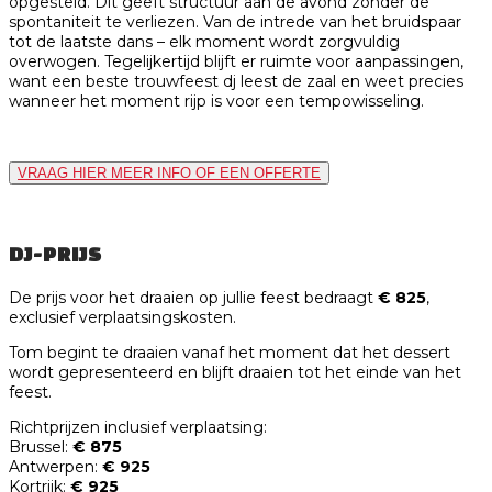
opgesteld. Dit geeft structuur aan de avond zonder de
spontaniteit te verliezen. Van de intrede van het bruidspaar
tot de laatste dans – elk moment wordt zorgvuldig
overwogen. Tegelijkertijd blijft er ruimte voor aanpassingen,
want een beste trouwfeest dj leest de zaal en weet precies
wanneer het moment rijp is voor een tempowisseling.
VRAAG HIER MEER INFO OF EEN OFFERTE
DJ-PRIJS
De prijs voor het draaien op jullie feest bedraagt
€ 825
,
exclusief verplaatsingskosten.
Tom begint te draaien vanaf het moment dat het dessert
wordt gepresenteerd en blijft draaien tot het einde van het
feest.
Richtprijzen inclusief verplaatsing:
Brussel:
€ 875
Antwerpen:
€ 925
Kortrijk:
€ 925