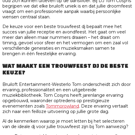
oud zich kunnen uitleven op de dansvloer. Bij DJ Tom Cosyns
begrijpen we dat elke bruiloft uniek is en dat jullie droomfeest
vraagt om een professionele aanpak waarbij persoonlijke
wensen centraal staan.
De keuze voor een beste trouwfeest dj bepaalt mee het
succes van jullie receptie en avondfeest. Het gaat om veel
meer dan alleen maar nummers draaien – het draait om
timing, gevoel voor sfeer en het vermogen om een zaal vol
verschillende generaties en muzieksmaken samen te
brengen in één feestelijke ervaring.
WAT MAAKT EEN TROUWFEEST DJ DE BESTE
KEUZE?
Bruiloft Entertainment-Westerlo Tom onderscheidt zich door
ervaring, professionaliteit en een uitgebreide
muziekbibliotheek. Tom Cosyns heeft jarenlange ervaring
opgebouwd, waaronder optredens op prestigieuze
evenementen zoals
Tommorowland
. Deze ervaring vertaalt
zich naar een feilloze uitvoering op jullie grote dag.
Al de kenmerken waarop je moet letten bij het selecteren
van de ideale dj voor jullie trouwfeest zijn bij Tom aanwezig?