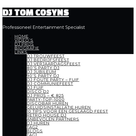
DJ TOM COSYNS
Professioneel Entertainment Specialist
HOME
VIDEO’S
DJ PRIJS
BIOGRAFIE
LINKS
DJ TROUWFEEST
DJ BEDRIJFSFEEST
DJ VERJAARDAGSFEEST
80’S PARTY DJ
DJ JUBILEUM
90’S PARTY DJ
DJ FOUTE PARTY – FUIF
DJ COMMUNIEFEEST
DJ FUIF
DISCO DJ
DJ PRIJS – € 825
PARTY-TOP-1000
DISCOBAR HUREN
GELUIDSINSTALLATIE HUREN
10 TIPS VOOR EEN GESLAAGD FEEST
RETRO HOUSE DJ
ANBEVOLEN PARTNERS
DJ HUREN
TAG2
BLOGS
TAG1