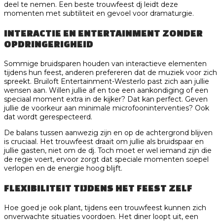
deel te nemen. Een beste trouwfeest dj leidt deze
momenten met subtiliteit en gevoel voor dramaturgie.
INTERACTIE EN ENTERTAINMENT ZONDER
OPDRINGERIGHEID
Sommige bruidsparen houden van interactieve elementen
tijdens hun feest, anderen prefereren dat de muziek voor zich
spreekt. Bruiloft Entertainment-Westerlo past zich aan jullie
wensen aan. Willen jullie af en toe een aankondiging of een
speciaal moment extra in de kijker? Dat kan perfect. Geven
jullie de voorkeur aan minimale microfooninterventies? Ook
dat wordt gerespecteerd.
De balans tussen aanwezig zijn en op de achtergrond blijven
is cruciaal. Het trouwfeest draait om jullie als bruidspaar en
jullie gasten, niet om de dj. Toch moet er wel iemand zijn die
de regie voert, ervoor zorgt dat speciale momenten soepel
verlopen en de energie hoog blijft.
FLEXIBILITEIT TIJDENS HET FEEST ZELF
Hoe goed je ook plant, tijdens een trouwfeest kunnen zich
onverwachte situaties voordoen. Het diner loopt uit, een