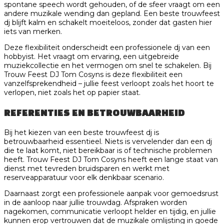
spontane speech wordt gehouden, of de sfeer vraagt om een
andere muzikale wending dan gepland. Een beste trouwfeest
dj blijft kalm en schakelt moeiteloos, zonder dat gasten hier
iets van merken.
Deze flexibiliteit onderscheidt een professionele dj van een
hobbyist. Het vraagt om ervaring, een uitgebreide
muziekcollectie en het vermogen om snel te schakelen. Bij
Trouw Feest DJ Tom Cosyns is deze flexibiliteit een
vanzelfsprekendheid – jullie feest verloopt zoals het hoort te
verlopen, niet zoals het op papier staat.
REFERENTIES EN BETROUWBAARHEID
Bij het kiezen van een beste trouwfeest dj is
betrouwbaarheid essentieel. Niets is vervelender dan een dj
die te laat komt, niet bereikbaar is of technische problemen
heeft. Trouw Feest DJ Tom Cosyns heeft een lange staat van
dienst met tevreden bruidsparen en werkt met
reserveapparatuur voor elk denkbaar scenario.
Daarnaast zorgt een professionele aanpak voor gemoedsrust
in de aanloop naar jullie trouwdag. Afspraken worden
nagekomen, communicatie verloopt helder en tijdig, en jullie
kunnen erop vertrouwen dat de muzikale omlijsting in goede