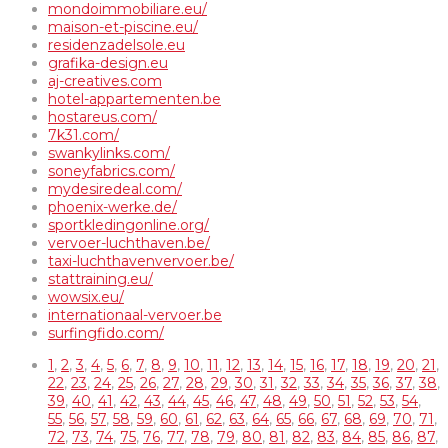
mondoimmobiliare.eu/
maison-et-piscine.eu/
residenzadelsole.eu
grafika-design.eu
aj-creatives.com
hotel-appartementen.be
hostareus.com/
7k31.com/
swankylinks.com/
soneyfabrics.com/
mydesiredeal.com/
phoenix-werke.de/
sportkledingonline.org/
vervoer-luchthaven.be/
taxi-luchthavenvervoer.be/
stattraining.eu/
wowsix.eu/
internationaal-vervoer.be
surfingfido.com/
1
,
2
,
3
,
4
,
5
,
6
,
7
,
8
,
9
,
10
,
11
,
12
,
13
,
14
,
15
,
16
,
17
,
18
,
19
,
20
,
21
,
22
,
23
,
24
,
25
,
26
,
27
,
28
,
29
,
30
,
31
,
32
,
33
,
34
,
35
,
36
,
37
,
38
,
39
,
40
,
41
,
42
,
43
,
44
,
45
,
46
,
47
,
48
,
49
,
50
,
51
,
52
,
53
,
54
,
55
,
56
,
57
,
58
,
59
,
60
,
61
,
62
,
63
,
64
,
65
,
66
,
67
,
68
,
69
,
70
,
71
,
72
,
73
,
74
,
75
,
76
,
77
,
78
,
79
,
80
,
81
,
82
,
83
,
84
,
85
,
86
,
87
,