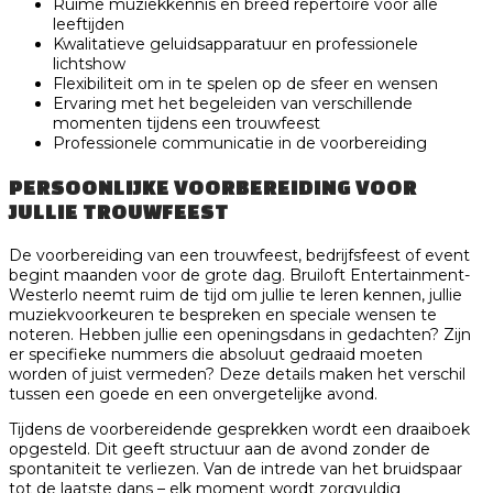
Ruime muziekkennis en breed repertoire voor alle
leeftijden
Kwalitatieve geluidsapparatuur en professionele
lichtshow
Flexibiliteit om in te spelen op de sfeer en wensen
Ervaring met het begeleiden van verschillende
momenten tijdens een trouwfeest
Professionele communicatie in de voorbereiding
PERSOONLIJKE VOORBEREIDING VOOR
JULLIE TROUWFEEST
De voorbereiding van een trouwfeest, bedrijfsfeest of event
begint maanden voor de grote dag. Bruiloft Entertainment-
Westerlo neemt ruim de tijd om jullie te leren kennen, jullie
muziekvoorkeuren te bespreken en speciale wensen te
noteren. Hebben jullie een openingsdans in gedachten? Zijn
er specifieke nummers die absoluut gedraaid moeten
worden of juist vermeden? Deze details maken het verschil
tussen een goede en een onvergetelijke avond.
Tijdens de voorbereidende gesprekken wordt een draaiboek
opgesteld. Dit geeft structuur aan de avond zonder de
spontaniteit te verliezen. Van de intrede van het bruidspaar
tot de laatste dans – elk moment wordt zorgvuldig