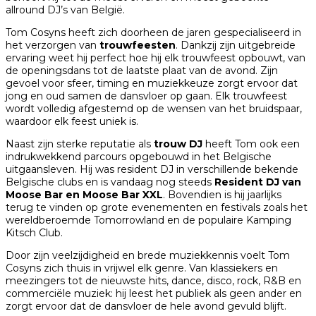
allround DJ’s van België.
Tom Cosyns heeft zich doorheen de jaren gespecialiseerd in
het verzorgen van
trouwfeesten
. Dankzij zijn uitgebreide
ervaring weet hij perfect hoe hij elk trouwfeest opbouwt, van
de openingsdans tot de laatste plaat van de avond. Zijn
gevoel voor sfeer, timing en muziekkeuze zorgt ervoor dat
jong en oud samen de dansvloer op gaan. Elk trouwfeest
wordt volledig afgestemd op de wensen van het bruidspaar,
waardoor elk feest uniek is.
Naast zijn sterke reputatie als
trouw DJ
heeft Tom ook een
indrukwekkend parcours opgebouwd in het Belgische
uitgaansleven. Hij was resident DJ in verschillende bekende
Belgische clubs en is vandaag nog steeds
Resident DJ van
Moose Bar en Moose Bar XXL
. Bovendien is hij jaarlijks
terug te vinden op grote evenementen en festivals zoals het
wereldberoemde
Tomorrowland
en de populaire
Kamping
Kitsch Club
.
Door zijn veelzijdigheid en brede muziekkennis voelt Tom
Cosyns zich thuis in vrijwel elk genre. Van klassiekers en
meezingers tot de nieuwste hits, dance, disco, rock, R&B en
commerciële muziek: hij leest het publiek als geen ander en
zorgt ervoor dat de dansvloer de hele avond gevuld blijft.