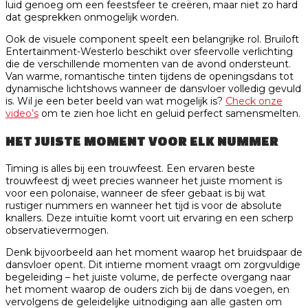
luid genoeg om een feestsfeer te creëren, maar niet zo hard
dat gesprekken onmogelijk worden.
Ook de visuele component speelt een belangrijke rol. Bruiloft
Entertainment-Westerlo beschikt over sfeervolle verlichting
die de verschillende momenten van de avond ondersteunt.
Van warme, romantische tinten tijdens de openingsdans tot
dynamische lichtshows wanneer de dansvloer volledig gevuld
is. Wil je een beter beeld van wat mogelijk is?
Check onze
video’s
om te zien hoe licht en geluid perfect samensmelten.
HET JUISTE MOMENT VOOR ELK NUMMER
Timing is alles bij een trouwfeest. Een ervaren beste
trouwfeest dj weet precies wanneer het juiste moment is
voor een polonaise, wanneer de sfeer gebaat is bij wat
rustiger nummers en wanneer het tijd is voor de absolute
knallers. Deze intuïtie komt voort uit ervaring en een scherp
observatievermogen.
Denk bijvoorbeeld aan het moment waarop het bruidspaar de
dansvloer opent. Dit intieme moment vraagt om zorgvuldige
begeleiding – het juiste volume, de perfecte overgang naar
het moment waarop de ouders zich bij de dans voegen, en
vervolgens de geleidelijke uitnodiging aan alle gasten om