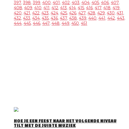
397
,
398
,
399
,
400
,
401
,
402
,
403
,
404
,
405
,
406
,
407
,
408
,
409
,
410
,
411
,
412
,
413
,
414
,
415
,
416
,
417
,
418
,
419
,
420
,
421
,
422
,
423
,
424
,
425
,
426
,
427
,
428
,
429
,
430
,
431
,
432
,
433
,
434
,
435
,
436
,
437
,
438
,
439
,
440
,
441
,
442
,
443
,
444
,
445
,
446
,
447
,
448
,
449
,
450
,
451
OVER DJ TOM
DJ Tom is een gepassioneerd Allround DJ met 30 jaar
ervaring Hij draait van alles en voelt als geen ander aan wat
het publiek wil horen. Trouwfeesten, verjaardagsfeesten,
bedrijfsfeesten, events, maar ook voor andere feesten zoals
Apres Ski Party’s, Foute Party’s, Disco Party’s … draait’ hij zijn
hand niet om. Tom is te boeken met onze zonder discobar
(Licht en geluid).
DJ Tom bezorgd jullie een spetterende avond!
RECENTE BERICHTEN
HOE JE EEN FEEST NAAR HET VOLGENDE NIVEAU
TILT MET DE JUISTE MUZIEK