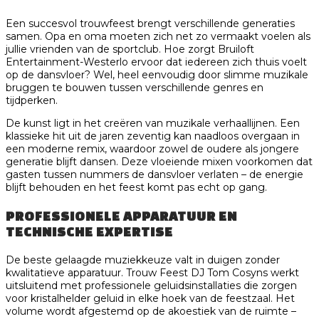
Een succesvol trouwfeest brengt verschillende generaties
samen. Opa en oma moeten zich net zo vermaakt voelen als
jullie vrienden van de sportclub. Hoe zorgt Bruiloft
Entertainment-Westerlo ervoor dat iedereen zich thuis voelt
op de dansvloer? Wel, heel eenvoudig door slimme muzikale
bruggen te bouwen tussen verschillende genres en
tijdperken.
De kunst ligt in het creëren van muzikale verhaallijnen. Een
klassieke hit uit de jaren zeventig kan naadloos overgaan in
een moderne remix, waardoor zowel de oudere als jongere
generatie blijft dansen. Deze vloeiende mixen voorkomen dat
gasten tussen nummers de dansvloer verlaten – de energie
blijft behouden en het feest komt pas echt op gang.
PROFESSIONELE APPARATUUR EN
TECHNISCHE EXPERTISE
De beste gelaagde muziekkeuze valt in duigen zonder
kwalitatieve apparatuur. Trouw Feest DJ Tom Cosyns werkt
uitsluitend met professionele geluidsinstallaties die zorgen
voor kristalhelder geluid in elke hoek van de feestzaal. Het
volume wordt afgestemd op de akoestiek van de ruimte –