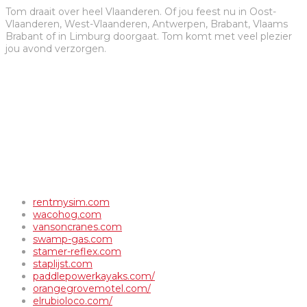
Tom draait over heel Vlaanderen. Of jou feest nu in Oost-
Vlaanderen, West-Vlaanderen, Antwerpen, Brabant, Vlaams
Brabant of in Limburg doorgaat. Tom komt met veel plezier
jou avond verzorgen.
rentmysim.com
wacohog.com
vansoncranes.com
swamp-gas.com
stamer-reflex.com
staplijst.com
paddlepowerkayaks.com/
orangegrovemotel.com/
elrubioloco.com/