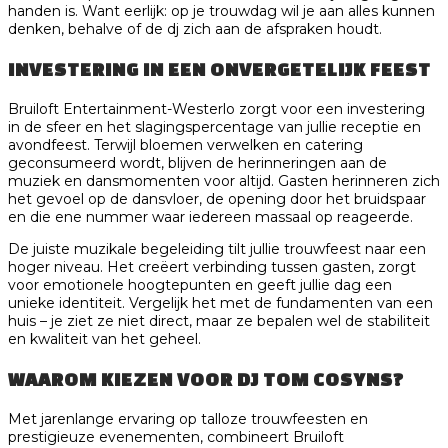
handen is. Want eerlijk: op je trouwdag wil je aan alles kunnen
denken, behalve of de dj zich aan de afspraken houdt.
INVESTERING IN EEN ONVERGETELIJK FEEST
Bruiloft Entertainment-Westerlo zorgt voor een investering
in de sfeer en het slagingspercentage van jullie receptie en
avondfeest. Terwijl bloemen verwelken en catering
geconsumeerd wordt, blijven de herinneringen aan de
muziek en dansmomenten voor altijd. Gasten herinneren zich
het gevoel op de dansvloer, de opening door het bruidspaar
en die ene nummer waar iedereen massaal op reageerde.
De juiste muzikale begeleiding tilt jullie trouwfeest naar een
hoger niveau. Het creëert verbinding tussen gasten, zorgt
voor emotionele hoogtepunten en geeft jullie dag een
unieke identiteit. Vergelijk het met de fundamenten van een
huis – je ziet ze niet direct, maar ze bepalen wel de stabiliteit
en kwaliteit van het geheel.
WAAROM KIEZEN VOOR DJ TOM COSYNS?
Met jarenlange ervaring op talloze trouwfeesten en
prestigieuze evenementen, combineert Bruiloft