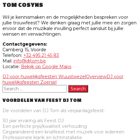
TOM COSYNS
Wil je kennismaken en de mogelijkheden bespreken voor
jullie trouwfeest? We denken graag met jullie mee en zorgen
ervoor dat de muzikale invulling perfect aansluit bij jullie
wensen en verwachtingen.
Contactgegevens:
Camberg 15, Voorde
Telefoon:
+32 495 21 45 83
Mail:
info@djtom.be
Locatie:
Bekijk op Google Maps
DJ voor huwelijksfeesten Wuustwezel
Overview
DJ voor
huwelijksfeesten Zoersel
VOORDELEN VAN FEEST DJ TOM
De voordelen van DJ Tom als verjaardagsfeest:
30 jaar ervaring als Feest DJ
Een perfecte prijs/kwaliteit verhouding
Gegarandeerd een knalfeest met muziek voor iedereen
Professionele klank en lichtinstallatie