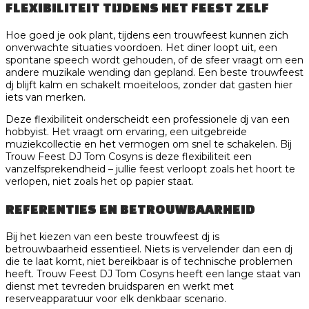
FLEXIBILITEIT TIJDENS HET FEEST ZELF
Hoe goed je ook plant, tijdens een trouwfeest kunnen zich
onverwachte situaties voordoen. Het diner loopt uit, een
spontane speech wordt gehouden, of de sfeer vraagt om een
andere muzikale wending dan gepland. Een beste trouwfeest
dj blijft kalm en schakelt moeiteloos, zonder dat gasten hier
iets van merken.
Deze flexibiliteit onderscheidt een professionele dj van een
hobbyist. Het vraagt om ervaring, een uitgebreide
muziekcollectie en het vermogen om snel te schakelen. Bij
Trouw Feest DJ Tom Cosyns is deze flexibiliteit een
vanzelfsprekendheid – jullie feest verloopt zoals het hoort te
verlopen, niet zoals het op papier staat.
REFERENTIES EN BETROUWBAARHEID
Bij het kiezen van een beste trouwfeest dj is
betrouwbaarheid essentieel. Niets is vervelender dan een dj
die te laat komt, niet bereikbaar is of technische problemen
heeft. Trouw Feest DJ Tom Cosyns heeft een lange staat van
dienst met tevreden bruidsparen en werkt met
reserveapparatuur voor elk denkbaar scenario.