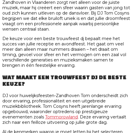
Zandhoven in Vlaanderen zorgt niet alleen voor de juiste
muziek, maar hij creëert een sfeer waarin gasten van jong tot
oud zich kunnen uitleven op de dansvloer. Bij DJ Tom Cosyns
begrijpen we dat elke bruiloft uniek is en dat jullie droomfeest
vraagt om een professionele aanpak waarbij persoonlijke
wensen centraal staan.
De keuze voor een beste trouwfeest dj bepaalt mee het
succes van jullie receptie en avondfeest. Het gaat om veel
meer dan alleen maar nummers draaien – het draait om
timing, gevoel voor sfeer en het vermogen om een zaal vol
verschillende generaties en muzieksmaken samen te
brengen in één feestelijke ervaring.
WAT MAAKT EEN TROUWFEEST DJ DE BESTE
KEUZE?
DJ voor huwelijksfeesten-Zandhoven Tom onderscheidt zich
door ervaring, professionaliteit en een uitgebreide
muziekbibliotheek. Tom Cosyns heeft jarenlange ervaring
opgebouwd, waaronder optredens op prestigieuze
evenementen zoals
Tommorowland
. Deze ervaring vertaalt
zich naar een feilloze uitvoering op jullie grote dag.
Al de kenmerken waarop je moet letten bij het selecteren