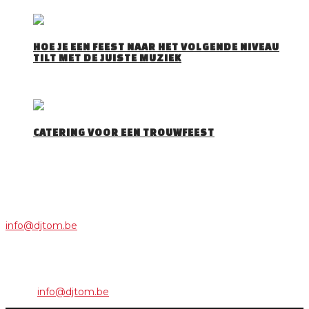
HOE JE EEN FEEST NAAR HET VOLGENDE NIVEAU
TILT MET DE JUISTE MUZIEK
Iedereen herkent het wel: je stapt een feestzaal…
CATERING VOOR EEN TROUWFEEST
Belang van catering trouwfeest . Catering voor een…
CONTACT
Voor info, een offerte of boekingen, neem contact op via:
info@djtom.be
Camberg 15 - 9400 Ninove
Phone: +32 495/21 45 83
Email:
info@djtom.be