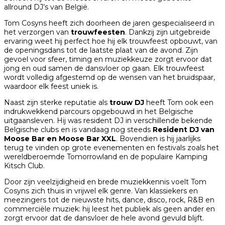
allround DJ’s van België.
Tom Cosyns heeft zich doorheen de jaren gespecialiseerd in
het verzorgen van
trouwfeesten
. Dankzij zijn uitgebreide
ervaring weet hij perfect hoe hij elk trouwfeest opbouwt, van
de openingsdans tot de laatste plaat van de avond. Zijn
gevoel voor sfeer, timing en muziekkeuze zorgt ervoor dat
jong en oud samen de dansvloer op gaan. Elk trouwfeest
wordt volledig afgestemd op de wensen van het bruidspaar,
waardoor elk feest uniek is.
Naast zijn sterke reputatie als
trouw DJ
heeft Tom ook een
indrukwekkend parcours opgebouwd in het Belgische
uitgaansleven. Hij was resident DJ in verschillende bekende
Belgische clubs en is vandaag nog steeds
Resident DJ van
Moose Bar en Moose Bar XXL
. Bovendien is hij jaarlijks
terug te vinden op grote evenementen en festivals zoals het
wereldberoemde
Tomorrowland
en de populaire
Kamping
Kitsch Club
.
Door zijn veelzijdigheid en brede muziekkennis voelt Tom
Cosyns zich thuis in vrijwel elk genre. Van klassiekers en
meezingers tot de nieuwste hits, dance, disco, rock, R&B en
commerciële muziek: hij leest het publiek als geen ander en
zorgt ervoor dat de dansvloer de hele avond gevuld blijft.