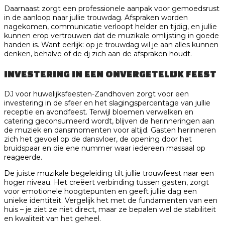
Daarnaast zorgt een professionele aanpak voor gemoedsrust
in de aanloop naar jullie trouwdag. Afspraken worden
nagekomen, communicatie verloopt helder en tijdig, en jullie
kunnen erop vertrouwen dat de muzikale omlijsting in goede
handen is. Want eerlijk: op je trouwdag wil je aan alles kunnen
denken, behalve of de dj zich aan de afspraken houdt.
INVESTERING IN EEN ONVERGETELIJK FEEST
DJ voor huwelijksfeesten-Zandhoven zorgt voor een
investering in de sfeer en het slagingspercentage van jullie
receptie en avondfeest. Terwijl bloemen verwelken en
catering geconsumeerd wordt, blijven de herinneringen aan
de muziek en dansmomenten voor altijd. Gasten herinneren
zich het gevoel op de dansvloer, de opening door het
bruidspaar en die ene nummer waar iedereen massaal op
reageerde.
De juiste muzikale begeleiding tilt jullie trouwfeest naar een
hoger niveau. Het creëert verbinding tussen gasten, zorgt
voor emotionele hoogtepunten en geeft jullie dag een
unieke identiteit. Vergelijk het met de fundamenten van een
huis – je ziet ze niet direct, maar ze bepalen wel de stabiliteit
en kwaliteit van het geheel.