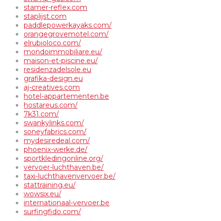
stamer-reflex.com
staplijst.com
paddlepowerkayaks.com/
orangegrovemotel.com/
elrubioloco.com/
mondoimmobiliare.eu/
maison-et-piscine.eu/
residenzadelsole.eu
grafika-design.eu
aj-creatives.com
hotel-appartementen.be
hostareus.com/
7k31.com/
swankylinks.com/
soneyfabrics.com/
mydesiredeal.com/
phoenix-werke.de/
sportkledingonline.org/
vervoer-luchthaven.be/
taxi-luchthavenvervoer.be/
stattraining.eu/
wowsix.eu/
internationaal-vervoer.be
surfingfido.com/