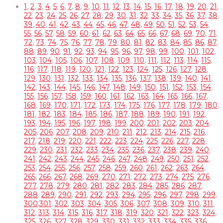
1
,
2
,
3
,
4
,
5
,
6
,
7
,
8
,
9
,
10
,
11
,
12
,
13
,
14
,
15
,
16
,
17
,
18
,
19
,
20
,
21
,
22
,
23
,
24
,
25
,
26
,
27
,
28
,
29
,
30
,
31
,
32
,
33
,
34
,
35
,
36
,
37
,
38
,
39
,
40
,
41
,
42
,
43
,
44
,
45
,
46
,
47
,
48
,
49
,
50
,
51
,
52
,
53
,
54
,
55
,
56
,
57
,
58
,
59
,
60
,
61
,
62
,
63
,
64
,
65
,
66
,
67
,
68
,
69
,
70
,
71
,
72
,
73
,
74
,
75
,
76
,
77
,
78
,
79
,
80
,
81
,
82
,
83
,
84
,
85
,
86
,
87
,
88
,
89
,
90
,
91
,
92
,
93
,
94
,
95
,
96
,
97
,
98
,
99
,
100
,
101
,
102
,
103
,
104
,
105
,
106
,
107
,
108
,
109
,
110
,
111
,
112
,
113
,
114
,
115
,
116
,
117
,
118
,
119
,
120
,
121
,
122
,
123
,
124
,
125
,
126
,
127
,
128
,
129
,
130
,
131
,
132
,
133
,
134
,
135
,
136
,
137
,
138
,
139
,
140
,
141
,
142
,
143
,
144
,
145
,
146
,
147
,
148
,
149
,
150
,
151
,
152
,
153
,
154
,
155
,
156
,
157
,
158
,
159
,
160
,
161
,
162
,
163
,
164
,
165
,
166
,
167
,
168
,
169
,
170
,
171
,
172
,
173
,
174
,
175
,
176
,
177
,
178
,
179
,
180
,
181
,
182
,
183
,
184
,
185
,
186
,
187
,
188
,
189
,
190
,
191
,
192
,
193
,
194
,
195
,
196
,
197
,
198
,
199
,
200
,
201
,
202
,
203
,
204
,
205
,
206
,
207
,
208
,
209
,
210
,
211
,
212
,
213
,
214
,
215
,
216
,
217
,
218
,
219
,
220
,
221
,
222
,
223
,
224
,
225
,
226
,
227
,
228
,
229
,
230
,
231
,
232
,
233
,
234
,
235
,
236
,
237
,
238
,
239
,
240
,
241
,
242
,
243
,
244
,
245
,
246
,
247
,
248
,
249
,
250
,
251
,
252
,
253
,
254
,
255
,
256
,
257
,
258
,
259
,
260
,
261
,
262
,
263
,
264
,
265
,
266
,
267
,
268
,
269
,
270
,
271
,
272
,
273
,
274
,
275
,
276
,
277
,
278
,
279
,
280
,
281
,
282
,
283
,
284
,
285
,
286
,
287
,
288
,
289
,
290
,
291
,
292
,
293
,
294
,
295
,
296
,
297
,
298
,
299
,
300
,
301
,
302
,
303
,
304
,
305
,
306
,
307
,
308
,
309
,
310
,
311
,
312
,
313
,
314
,
315
,
316
,
317
,
318
,
319
,
320
,
321
,
322
,
323
,
324
,
325
,
326
,
327
,
328
,
329
,
330
,
331
,
332
,
333
,
334
,
335
,
336
,