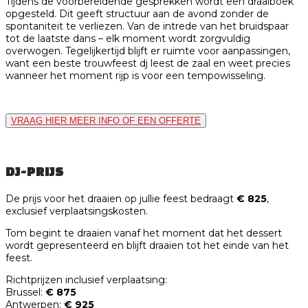
Tijdens de voorbereidende gesprekken wordt een draaiboek
opgesteld. Dit geeft structuur aan de avond zonder de
spontaniteit te verliezen. Van de intrede van het bruidspaar
tot de laatste dans – elk moment wordt zorgvuldig
overwogen. Tegelijkertijd blijft er ruimte voor aanpassingen,
want een beste trouwfeest dj leest de zaal en weet precies
wanneer het moment rijp is voor een tempowisseling.
VRAAG HIER MEER INFO OF EEN OFFERTE
DJ-PRIJS
De prijs voor het draaien op jullie feest bedraagt
€ 825
,
exclusief verplaatsingskosten.
Tom begint te draaien vanaf het moment dat het dessert
wordt gepresenteerd en blijft draaien tot het einde van het
feest.
Richtprijzen inclusief verplaatsing:
Brussel:
€ 875
Antwerpen:
€ 925