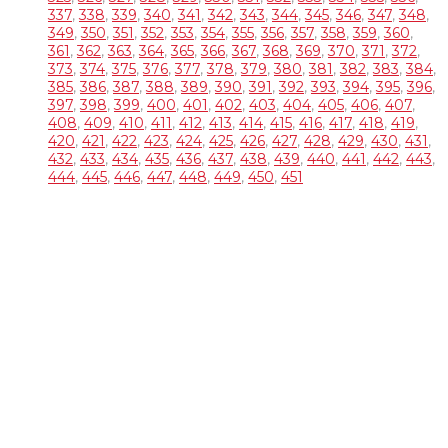
337
,
338
,
339
,
340
,
341
,
342
,
343
,
344
,
345
,
346
,
347
,
348
,
349
,
350
,
351
,
352
,
353
,
354
,
355
,
356
,
357
,
358
,
359
,
360
,
361
,
362
,
363
,
364
,
365
,
366
,
367
,
368
,
369
,
370
,
371
,
372
,
373
,
374
,
375
,
376
,
377
,
378
,
379
,
380
,
381
,
382
,
383
,
384
,
385
,
386
,
387
,
388
,
389
,
390
,
391
,
392
,
393
,
394
,
395
,
396
,
397
,
398
,
399
,
400
,
401
,
402
,
403
,
404
,
405
,
406
,
407
,
408
,
409
,
410
,
411
,
412
,
413
,
414
,
415
,
416
,
417
,
418
,
419
,
420
,
421
,
422
,
423
,
424
,
425
,
426
,
427
,
428
,
429
,
430
,
431
,
432
,
433
,
434
,
435
,
436
,
437
,
438
,
439
,
440
,
441
,
442
,
443
,
444
,
445
,
446
,
447
,
448
,
449
,
450
,
451
OVER DJ TOM
DJ Tom is een gepassioneerd Allround DJ met 30 jaar
ervaring Hij draait van alles en voelt als geen ander aan wat
het publiek wil horen. Trouwfeesten, verjaardagsfeesten,
bedrijfsfeesten, events, maar ook voor andere feesten zoals
Apres Ski Party’s, Foute Party’s, Disco Party’s … draait’ hij zijn
hand niet om. Tom is te boeken met onze zonder discobar
(Licht en geluid).
DJ Tom bezorgd jullie een spetterende avond!
RECENTE BERICHTEN