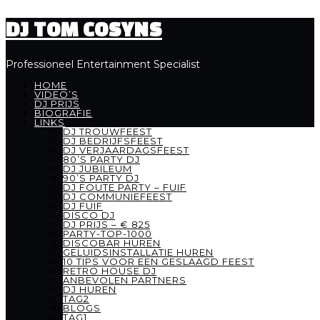
DJ TOM COSYNS
Professioneel Entertainment Specialist
HOME
VIDEO’S
DJ PRIJS
BIOGRAFIE
LINKS
DJ TROUWFEEST
DJ BEDRIJFSFEEST
DJ VERJAARDAGSFEEST
80’S PARTY DJ
DJ JUBILEUM
90’S PARTY DJ
DJ FOUTE PARTY – FUIF
DJ COMMUNIEFEEST
DJ FUIF
DISCO DJ
DJ PRIJS – € 825
PARTY-TOP-1000
DISCOBAR HUREN
GELUIDSINSTALLATIE HUREN
10 TIPS VOOR EEN GESLAAGD FEEST
RETRO HOUSE DJ
ANBEVOLEN PARTNERS
DJ HUREN
TAG2
BLOGS
TAG1