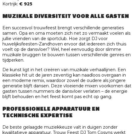
Kortrijk:
€ 925
MUZIKALE DIVERSITEIT VOOR ALLE GASTEN
Een succesvol trouwfeest brengt verschillende generaties
samen. Opa en oma moeten zich net zo vermaakt voelen als
jullie vrienden van de sportclub. Hoe zorgt DJ voor
huwelijksfeesten-Zandhoven ervoor dat iedereen zich thuis
voelt op de dansvloer? Wel, heel eenvoudig door slimme
muzikale bruggen te bouwen tussen verschillende genres en
tijdperken.
De kunst ligt in het creëren van muzikale verhaallijnen. Een
klassieke hit uit de jaren zeventig kan naadloos overgaan in
een moderne remix, waardoor zowel de oudere als jongere
generatie blijft dansen. Deze vloeiende mixen voorkomen dat
gasten tussen nummers de dansvloer verlaten – de energie
blijft behouden en het feest komt pas echt op gang.
PROFESSIONELE APPARATUUR EN
TECHNISCHE EXPERTISE
De beste gelaagde muziekkeuze valt in duigen zonder
kwalitatieve apparatuur. Trouw Feest DJ Tom Cosyns werkt