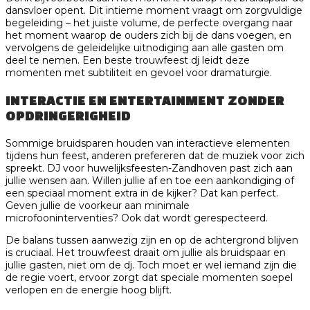
dansvloer opent. Dit intieme moment vraagt om zorgvuldige
begeleiding – het juiste volume, de perfecte overgang naar
het moment waarop de ouders zich bij de dans voegen, en
vervolgens de geleidelijke uitnodiging aan alle gasten om
deel te nemen. Een beste trouwfeest dj leidt deze
momenten met subtiliteit en gevoel voor dramaturgie.
INTERACTIE EN ENTERTAINMENT ZONDER
OPDRINGERIGHEID
Sommige bruidsparen houden van interactieve elementen
tijdens hun feest, anderen prefereren dat de muziek voor zich
spreekt. DJ voor huwelijksfeesten-Zandhoven past zich aan
jullie wensen aan. Willen jullie af en toe een aankondiging of
een speciaal moment extra in de kijker? Dat kan perfect.
Geven jullie de voorkeur aan minimale
microfooninterventies? Ook dat wordt gerespecteerd.
De balans tussen aanwezig zijn en op de achtergrond blijven
is cruciaal. Het trouwfeest draait om jullie als bruidspaar en
jullie gasten, niet om de dj. Toch moet er wel iemand zijn die
de regie voert, ervoor zorgt dat speciale momenten soepel
verlopen en de energie hoog blijft.