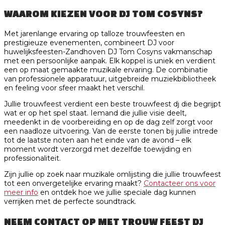
WAAROM KIEZEN VOOR DJ TOM COSYNS?
Met jarenlange ervaring op talloze trouwfeesten en
prestigieuze evenementen, combineert DJ voor
huwelijksfeesten-Zandhoven DJ Tom Cosyns vakmanschap
met een persoonlijke aanpak. Elk koppel is uniek en verdient
een op maat gemaakte muzikale ervaring. De combinatie
van professionele apparatuur, uitgebreide muziekbibliotheek
en feeling voor sfeer maakt het verschil.
Jullie trouwfeest verdient een beste trouwfeest dj die begrijpt
wat er op het spel staat. Iemand die jullie visie deelt,
meedenkt in de voorbereiding en op de dag zelf zorgt voor
een naadloze uitvoering. Van de eerste tonen bij jullie intrede
tot de laatste noten aan het einde van de avond – elk
moment wordt verzorgd met dezelfde toewijding en
professionaliteit.
Zijn jullie op zoek naar muzikale omlijsting die jullie trouwfeest
tot een onvergetelijke ervaring maakt?
Contacteer ons voor
meer info
en ontdek hoe we jullie speciale dag kunnen
verrijken met de perfecte soundtrack.
NEEM CONTACT OP MET TROUW FEEST DJ