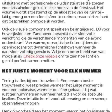
uitsluitend met professionele geluidsinstallaties die zorgen
voor kristalhelder geluid in elke hoek van de feestzaal. Het
volume wordt afgestemd op de akoestiek van de ruimte –
luid genoeg om een feestsfeer te creëren, maar niet zo hard
dat gesprekken onmogelijk worden.
Ook de visuele component speelt een belangrijke rol. DJ voor
huwelijksfeesten-Zandhoven beschikt over sfeervolle
verlichting die de verschillende momenten van de avond
ondersteunt. Van warme, romantische tinten tijdens de
openingsdans tot dynamische lichtshows wanneer de
dansvloer volledig gevuld is. Wil je een beter beeld van wat
mogelijk is?
Check onze video’s
om te zien hoe licht en
geluid perfect samensmelten.
HET JUISTE MOMENT VOOR ELK NUMMER
Timing is alles bij een trouwfeest. Een ervaren beste
trouwfeest dj weet precies wanneer het juiste moment is
voor een polonaise, wanneer de sfeer gebaat is bij wat
rustiger nummers en wanneer het tijd is voor de absolute
knallers. Deze intuïtie komt voort uit ervaring en een scherp
observatievermogen.
Denk bijvoorbeeld aan het moment waarop het bruidspaar de