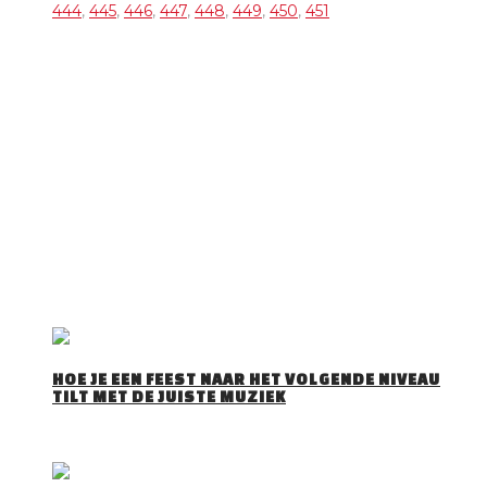
444
,
445
,
446
,
447
,
448
,
449
,
450
,
451
OVER DJ TOM
DJ Tom is een gepassioneerd Allround DJ met 30 jaar
ervaring Hij draait van alles en voelt als geen ander aan wat
het publiek wil horen. Trouwfeesten, verjaardagsfeesten,
bedrijfsfeesten, events, maar ook voor andere feesten zoals
Apres Ski Party’s, Foute Party’s, Disco Party’s … draait’ hij zijn
hand niet om. Tom is te boeken met onze zonder discobar
(Licht en geluid).
DJ Tom bezorgd jullie een spetterende avond!
RECENTE BERICHTEN
HOE JE EEN FEEST NAAR HET VOLGENDE NIVEAU
TILT MET DE JUISTE MUZIEK
Iedereen herkent het wel: je stapt een feestzaal…