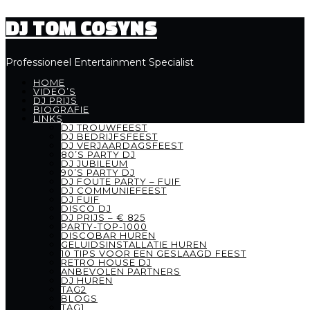
DJ TOM COSYNS
Professioneel Entertainment Specialist
HOME
VIDEO’S
DJ PRIJS
BIOGRAFIE
LINKS
DJ TROUWFEEST
DJ BEDRIJFSFEEST
DJ VERJAARDAGSFEEST
80’S PARTY DJ
DJ JUBILEUM
90’S PARTY DJ
DJ FOUTE PARTY – FUIF
DJ COMMUNIEFEEST
DJ FUIF
DISCO DJ
DJ PRIJS – € 825
PARTY-TOP-1000
DISCOBAR HUREN
GELUIDSINSTALLATIE HUREN
10 TIPS VOOR EEN GESLAAGD FEEST
RETRO HOUSE DJ
ANBEVOLEN PARTNERS
DJ HUREN
TAG2
BLOGS
TAG1