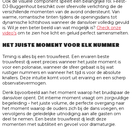
Ook de visuele component speelt een belangrijke rol. Feest-
DJ-Buggenhout beschikt over sfeervolle verlichting die de
verschillende momenten van de avond ondersteunt. Van
warme, romantische tinten tijdens de openingsdans tot
dynamische lichtshows wanneer de dansvloer volledig gevuld
is. Wil je een beter beeld van wat mogelijk is?
Check onze
video’s
om te zien hoe licht en geluid perfect samensmelten.
HET JUISTE MOMENT VOOR ELK NUMMER
Timing is alles bij een trouwfeest. Een ervaren beste
trouwfeest dj weet precies wanneer het juiste moment is
voor een polonaise, wanneer de sfeer gebaat is bij wat
rustiger nummers en wanneer het tijd is voor de absolute
knallers. Deze intuïtie komt voort uit ervaring en een scherp
observatievermogen.
Denk bijvoorbeeld aan het moment waarop het bruidspaar de
dansvloer opent. Dit intieme moment vraagt om zorgvuldige
begeleiding – het juiste volume, de perfecte overgang naar
het moment waarop de ouders zich bij de dans voegen, en
vervolgens de geleidelijke uitnodiging aan alle gasten om
deel te nemen. Een beste trouwfeest dj leidt deze
momenten met subtiliteit en gevoel voor dramaturgie.