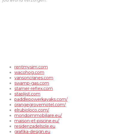
jou avond verzorgen.
rentmysim.com
wacohog.com
vansoncranes.com
swamp-gas.com
stamer-reflex.com
staplijst.com
paddlepowerkayaks.com/
orangegrovemotel.com/
elrubioloco.com/
mondoimmobiliare.eu/
maison-et-piscine.eu/
residenzadelsole.eu
grafika-design.eu