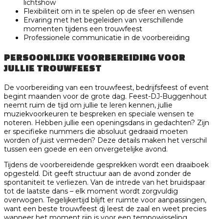
lichtshow
Flexibiliteit om in te spelen op de sfeer en wensen
Ervaring met het begeleiden van verschillende
momenten tijdens een trouwfeest
Professionele communicatie in de voorbereiding
PERSOONLIJKE VOORBEREIDING VOOR
JULLIE TROUWFEEST
De voorbereiding van een trouwfeest, bedrijfsfeest of event
begint maanden voor de grote dag. Feest-DJ-Buggenhout
neemt ruim de tijd om jullie te leren kennen, jullie
muziekvoorkeuren te bespreken en speciale wensen te
noteren. Hebben jullie een openingsdans in gedachten? Zijn
er specifieke nummers die absoluut gedraaid moeten
worden of juist vermeden? Deze details maken het verschil
tussen een goede en een onvergetelijke avond.
Tijdens de voorbereidende gesprekken wordt een draaiboek
opgesteld. Dit geeft structuur aan de avond zonder de
spontaniteit te verliezen. Van de intrede van het bruidspaar
tot de laatste dans – elk moment wordt zorgvuldig
overwogen. Tegelijkertijd blijft er ruimte voor aanpassingen,
want een beste trouwfeest dj leest de zaal en weet precies
wanneer het moment rijp is voor een tempowisseling.