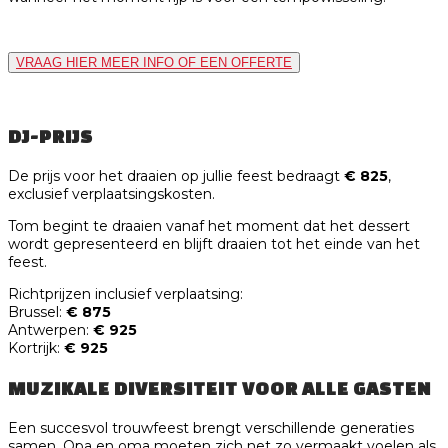
VRAAG HIER MEER INFO OF EEN OFFERTE
DJ-PRIJS
De prijs voor het draaien op jullie feest bedraagt
€ 825
,
exclusief verplaatsingskosten.
Tom begint te draaien vanaf het moment dat het dessert
wordt gepresenteerd en blijft draaien tot het einde van het
feest.
Richtprijzen inclusief verplaatsing:
Brussel:
€ 875
Antwerpen:
€ 925
Kortrijk:
€ 925
MUZIKALE DIVERSITEIT VOOR ALLE GASTEN
Een succesvol trouwfeest brengt verschillende generaties
samen. Opa en oma moeten zich net zo vermaakt voelen als