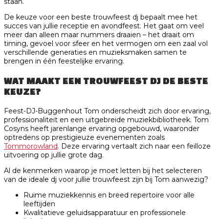
staan.
De keuze voor een beste trouwfeest dj bepaalt mee het
succes van jullie receptie en avondfeest. Het gaat om veel
meer dan alleen maar nummers draaien – het draait om
timing, gevoel voor sfeer en het vermogen om een zaal vol
verschillende generaties en muzieksmaken samen te
brengen in één feestelijke ervaring.
WAT MAAKT EEN TROUWFEEST DJ DE BESTE
KEUZE?
Feest-DJ-Buggenhout Tom onderscheidt zich door ervaring,
professionaliteit en een uitgebreide muziekbibliotheek. Tom
Cosyns heeft jarenlange ervaring opgebouwd, waaronder
optredens op prestigieuze evenementen zoals
Tommorowland
. Deze ervaring vertaalt zich naar een feilloze
uitvoering op jullie grote dag.
Al de kenmerken waarop je moet letten bij het selecteren
van de ideale dj voor jullie trouwfeest zijn bij Tom aanwezig?
Ruime muziekkennis en breed repertoire voor alle
leeftijden
Kwalitatieve geluidsapparatuur en professionele