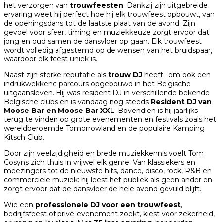
het verzorgen van
trouwfeesten
. Dankzij zijn uitgebreide
ervaring weet hij perfect hoe hij elk trouwfeest opbouwt, van
de openingsdans tot de laatste plaat van de avond. Zijn
gevoel voor sfeer, timing en muziekkeuze zorgt ervoor dat
jong en oud samen de dansvloer op gaan. Elk trouwfeest
wordt volledig afgestemd op de wensen van het bruidspaar,
waardoor elk feest uniek is.
Naast zijn sterke reputatie als
trouw DJ
heeft Tom ook een
indrukwekkend parcours opgebouwd in het Belgische
uitgaansleven. Hij was resident DJ in verschillende bekende
Belgische clubs en is vandaag nog steeds
Resident DJ van
Moose Bar en Moose Bar XXL
. Bovendien is hij jaarlijks
terug te vinden op grote evenementen en festivals zoals het
wereldberoemde
Tomorrowland
en de populaire
Kamping
Kitsch Club
.
Door zijn veelzijdigheid en brede muziekkennis voelt Tom
Cosyns zich thuis in vrijwel elk genre. Van klassiekers en
meezingers tot de nieuwste hits, dance, disco, rock, R&B en
commerciële muziek: hij leest het publiek als geen ander en
zorgt ervoor dat de dansvloer de hele avond gevuld blijft.
Wie een
professionele DJ voor een trouwfeest
,
bedrijfsfeest of privé-evenement zoekt, kiest voor zekerheid,