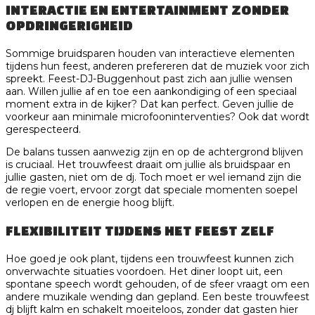
INTERACTIE EN ENTERTAINMENT ZONDER
OPDRINGERIGHEID
Sommige bruidsparen houden van interactieve elementen
tijdens hun feest, anderen prefereren dat de muziek voor zich
spreekt. Feest-DJ-Buggenhout past zich aan jullie wensen
aan. Willen jullie af en toe een aankondiging of een speciaal
moment extra in de kijker? Dat kan perfect. Geven jullie de
voorkeur aan minimale microfooninterventies? Ook dat wordt
gerespecteerd.
De balans tussen aanwezig zijn en op de achtergrond blijven
is cruciaal. Het trouwfeest draait om jullie als bruidspaar en
jullie gasten, niet om de dj. Toch moet er wel iemand zijn die
de regie voert, ervoor zorgt dat speciale momenten soepel
verlopen en de energie hoog blijft.
FLEXIBILITEIT TIJDENS HET FEEST ZELF
Hoe goed je ook plant, tijdens een trouwfeest kunnen zich
onverwachte situaties voordoen. Het diner loopt uit, een
spontane speech wordt gehouden, of de sfeer vraagt om een
andere muzikale wending dan gepland. Een beste trouwfeest
dj blijft kalm en schakelt moeiteloos, zonder dat gasten hier