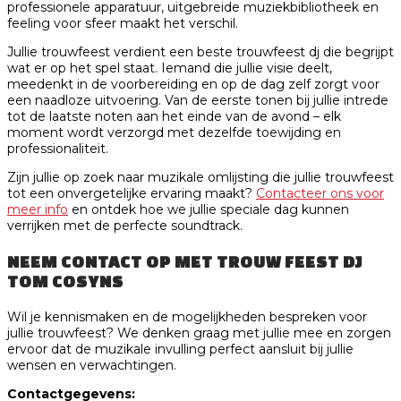
professionele apparatuur, uitgebreide muziekbibliotheek en
feeling voor sfeer maakt het verschil.
Jullie trouwfeest verdient een beste trouwfeest dj die begrijpt
wat er op het spel staat. Iemand die jullie visie deelt,
meedenkt in de voorbereiding en op de dag zelf zorgt voor
een naadloze uitvoering. Van de eerste tonen bij jullie intrede
tot de laatste noten aan het einde van de avond – elk
moment wordt verzorgd met dezelfde toewijding en
professionaliteit.
Zijn jullie op zoek naar muzikale omlijsting die jullie trouwfeest
tot een onvergetelijke ervaring maakt?
Contacteer ons voor
meer info
en ontdek hoe we jullie speciale dag kunnen
verrijken met de perfecte soundtrack.
NEEM CONTACT OP MET TROUW FEEST DJ
TOM COSYNS
Wil je kennismaken en de mogelijkheden bespreken voor
jullie trouwfeest? We denken graag met jullie mee en zorgen
ervoor dat de muzikale invulling perfect aansluit bij jullie
wensen en verwachtingen.
Contactgegevens: