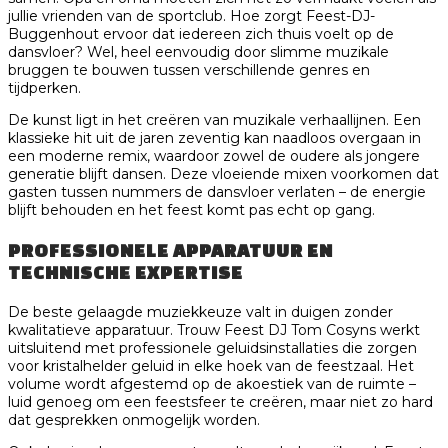
jullie vrienden van de sportclub. Hoe zorgt Feest-DJ-
Buggenhout ervoor dat iedereen zich thuis voelt op de
dansvloer? Wel, heel eenvoudig door slimme muzikale
bruggen te bouwen tussen verschillende genres en
tijdperken.
De kunst ligt in het creëren van muzikale verhaallijnen. Een
klassieke hit uit de jaren zeventig kan naadloos overgaan in
een moderne remix, waardoor zowel de oudere als jongere
generatie blijft dansen. Deze vloeiende mixen voorkomen dat
gasten tussen nummers de dansvloer verlaten – de energie
blijft behouden en het feest komt pas echt op gang.
PROFESSIONELE APPARATUUR EN
TECHNISCHE EXPERTISE
De beste gelaagde muziekkeuze valt in duigen zonder
kwalitatieve apparatuur. Trouw Feest DJ Tom Cosyns werkt
uitsluitend met professionele geluidsinstallaties die zorgen
voor kristalhelder geluid in elke hoek van de feestzaal. Het
volume wordt afgestemd op de akoestiek van de ruimte –
luid genoeg om een feestsfeer te creëren, maar niet zo hard
dat gesprekken onmogelijk worden.