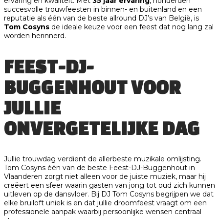
ervaring en kwaliteit. Met
35 jaar ervaring
, honderden
succesvolle trouwfeesten in binnen- en buitenland en een
reputatie als één van de beste allround DJ’s van België, is
Tom Cosyns
de ideale keuze voor een feest dat nog lang zal
worden herinnerd.
FEEST-DJ-
BUGGENHOUT VOOR
JULLIE
ONVERGETELIJKE DAG
Jullie trouwdag verdient de allerbeste muzikale omlijsting.
Tom Cosyns één van de beste Feest-DJ-Buggenhout in
Vlaanderen zorgt niet alleen voor de juiste muziek, maar hij
creëert een sfeer waarin gasten van jong tot oud zich kunnen
uitleven op de dansvloer. Bij DJ Tom Cosyns begrijpen we dat
elke bruiloft uniek is en dat jullie droomfeest vraagt om een
professionele aanpak waarbij persoonlijke wensen centraal