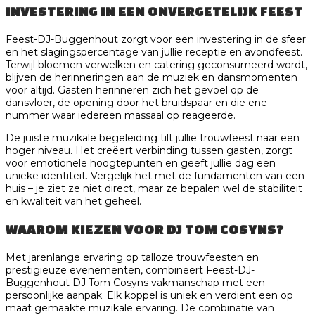
INVESTERING IN EEN ONVERGETELIJK FEEST
Feest-DJ-Buggenhout zorgt voor een investering in de sfeer
en het slagingspercentage van jullie receptie en avondfeest.
Terwijl bloemen verwelken en catering geconsumeerd wordt,
blijven de herinneringen aan de muziek en dansmomenten
voor altijd. Gasten herinneren zich het gevoel op de
dansvloer, de opening door het bruidspaar en die ene
nummer waar iedereen massaal op reageerde.
De juiste muzikale begeleiding tilt jullie trouwfeest naar een
hoger niveau. Het creëert verbinding tussen gasten, zorgt
voor emotionele hoogtepunten en geeft jullie dag een
unieke identiteit. Vergelijk het met de fundamenten van een
huis – je ziet ze niet direct, maar ze bepalen wel de stabiliteit
en kwaliteit van het geheel.
WAAROM KIEZEN VOOR DJ TOM COSYNS?
Met jarenlange ervaring op talloze trouwfeesten en
prestigieuze evenementen, combineert Feest-DJ-
Buggenhout DJ Tom Cosyns vakmanschap met een
persoonlijke aanpak. Elk koppel is uniek en verdient een op
maat gemaakte muzikale ervaring. De combinatie van