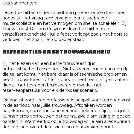
iets van merken.
Deze flexibiliteit onderscheidt een professionele dj van een
hobbyist. Het vraagt om ervaring, een uitgebreide
muziekcollectie en het vermogen om snel te schakelen. Bij
Trouw Feest DJ Tom Cosyns is deze flexibiliteit een
vanzelfsprekendheid – jullie feest verloopt zoals het hoort te
verlopen, niet zoals het op papier staat.
REFERENTIES EN BETROUWBAARHEID
Bij het kiezen van een beste trouwfeest dj is
betrouwbaarheid essentieel. Niets is vervelender dan een dj
die te laat komt, niet bereikbaar is of technische problemen
heeft. Trouw Feest DJ Tom Cosyns heeft een lange staat van
dienst met tevreden bruidsparen en werkt met
reserveapparatuur voor elk denkbaar scenario.
Daarnaast zorgt een professionele aanpak voor gemoedsrust
in de aanloop naar jullie trouwdag. Afspraken worden
nagekomen, communicatie verloopt helder en tijdig, en jullie
kunnen erop vertrouwen dat de muzikale omlijsting in goede
handen is. Want eerlijk: op je trouwdag wil je aan alles kunnen
denken, behalve of de dj zich aan de afspraken houdt.