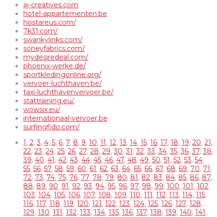
aj-creatives.com
hotel-appartementen.be
hostareus.com/
7k31.com/
swankylinks.com/
soneyfabrics.com/
mydesiredeal.com/
phoenix-werke.de/
sportkledingonline.org/
vervoer-luchthaven.be/
taxi-luchthavenvervoer.be/
stattraining.eu/
wowsix.eu/
internationaal-vervoer.be
surfingfido.com/
1
,
2
,
3
,
4
,
5
,
6
,
7
,
8
,
9
,
10
,
11
,
12
,
13
,
14
,
15
,
16
,
17
,
18
,
19
,
20
,
21
,
22
,
23
,
24
,
25
,
26
,
27
,
28
,
29
,
30
,
31
,
32
,
33
,
34
,
35
,
36
,
37
,
38
,
39
,
40
,
41
,
42
,
43
,
44
,
45
,
46
,
47
,
48
,
49
,
50
,
51
,
52
,
53
,
54
,
55
,
56
,
57
,
58
,
59
,
60
,
61
,
62
,
63
,
64
,
65
,
66
,
67
,
68
,
69
,
70
,
71
,
72
,
73
,
74
,
75
,
76
,
77
,
78
,
79
,
80
,
81
,
82
,
83
,
84
,
85
,
86
,
87
,
88
,
89
,
90
,
91
,
92
,
93
,
94
,
95
,
96
,
97
,
98
,
99
,
100
,
101
,
102
,
103
,
104
,
105
,
106
,
107
,
108
,
109
,
110
,
111
,
112
,
113
,
114
,
115
,
116
,
117
,
118
,
119
,
120
,
121
,
122
,
123
,
124
,
125
,
126
,
127
,
128
,
129
,
130
,
131
,
132
,
133
,
134
,
135
,
136
,
137
,
138
,
139
,
140
,
141
,