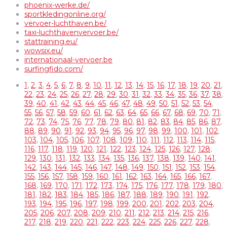
phoenix-werke.de/
sportkledingonline.org/
vervoer-luchthaven.be/
taxi-luchthavenvervoer.be/
stattraining.eu/
wowsix.eu/
internationaal-vervoer.be
surfingfido.com/
1
,
2
,
3
,
4
,
5
,
6
,
7
,
8
,
9
,
10
,
11
,
12
,
13
,
14
,
15
,
16
,
17
,
18
,
19
,
20
,
21
,
22
,
23
,
24
,
25
,
26
,
27
,
28
,
29
,
30
,
31
,
32
,
33
,
34
,
35
,
36
,
37
,
38
,
39
,
40
,
41
,
42
,
43
,
44
,
45
,
46
,
47
,
48
,
49
,
50
,
51
,
52
,
53
,
54
,
55
,
56
,
57
,
58
,
59
,
60
,
61
,
62
,
63
,
64
,
65
,
66
,
67
,
68
,
69
,
70
,
71
,
72
,
73
,
74
,
75
,
76
,
77
,
78
,
79
,
80
,
81
,
82
,
83
,
84
,
85
,
86
,
87
,
88
,
89
,
90
,
91
,
92
,
93
,
94
,
95
,
96
,
97
,
98
,
99
,
100
,
101
,
102
,
103
,
104
,
105
,
106
,
107
,
108
,
109
,
110
,
111
,
112
,
113
,
114
,
115
,
116
,
117
,
118
,
119
,
120
,
121
,
122
,
123
,
124
,
125
,
126
,
127
,
128
,
129
,
130
,
131
,
132
,
133
,
134
,
135
,
136
,
137
,
138
,
139
,
140
,
141
,
142
,
143
,
144
,
145
,
146
,
147
,
148
,
149
,
150
,
151
,
152
,
153
,
154
,
155
,
156
,
157
,
158
,
159
,
160
,
161
,
162
,
163
,
164
,
165
,
166
,
167
,
168
,
169
,
170
,
171
,
172
,
173
,
174
,
175
,
176
,
177
,
178
,
179
,
180
,
181
,
182
,
183
,
184
,
185
,
186
,
187
,
188
,
189
,
190
,
191
,
192
,
193
,
194
,
195
,
196
,
197
,
198
,
199
,
200
,
201
,
202
,
203
,
204
,
205
,
206
,
207
,
208
,
209
,
210
,
211
,
212
,
213
,
214
,
215
,
216
,
217
,
218
,
219
,
220
,
221
,
222
,
223
,
224
,
225
,
226
,
227
,
228
,