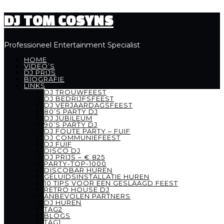
DJ TOM COSYNS
Professioneel Entertainment Specialist
HOME
VIDEO’S
DJ PRIJS
BIOGRAFIE
LINKS
DJ TROUWFEEST
DJ BEDRIJFSFEEST
DJ VERJAARDAGSFEEST
80’S PARTY DJ
DJ JUBILEUM
90’S PARTY DJ
DJ FOUTE PARTY – FUIF
DJ COMMUNIEFEEST
DJ FUIF
DISCO DJ
DJ PRIJS – € 825
PARTY-TOP-1000
DISCOBAR HUREN
GELUIDSINSTALLATIE HUREN
10 TIPS VOOR EEN GESLAAGD FEEST
RETRO HOUSE DJ
ANBEVOLEN PARTNERS
DJ HUREN
TAG2
BLOGS
TAG1