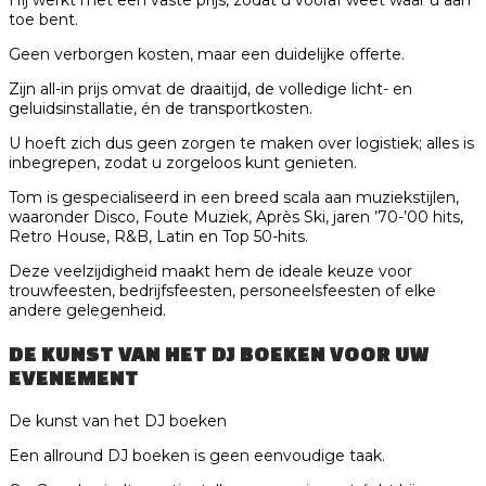
Hij werkt met een vaste prijs, zodat u vooraf weet waar u aan
toe bent.
Geen verborgen kosten, maar een duidelijke offerte.
Zijn all-in prijs omvat de draaitijd, de volledige licht- en
geluidsinstallatie, én de transportkosten.
U hoeft zich dus geen zorgen te maken over logistiek; alles is
inbegrepen, zodat u zorgeloos kunt genieten.
Tom is gespecialiseerd in een breed scala aan muziekstijlen,
waaronder Disco, Foute Muziek, Après Ski, jaren ’70-’00 hits,
Retro House, R&B, Latin en Top 50-hits.
Deze veelzijdigheid maakt hem de ideale keuze voor
trouwfeesten, bedrijfsfeesten, personeelsfeesten of elke
andere gelegenheid.
DE KUNST VAN HET
DJ BOEKEN
VOOR UW
EVENEMENT
De kunst van het DJ boeken
Een allround DJ boeken is geen eenvoudige taak.