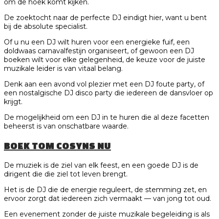
om de hoek komt kijken.
De zoektocht naar de perfecte DJ eindigt hier, want u bent
bij de absolute specialist.
Of u nu een DJ wilt huren voor een energieke fuif, een
doldwaas carnavalfestijn organiseert, of gewoon een DJ
boeken wilt voor elke gelegenheid, de keuze voor de juiste
muzikale leider is van vitaal belang.
Denk aan een avond vol plezier met een DJ foute party, of
een nostalgische DJ disco party die iedereen de dansvloer op
krijgt.
De mogelijkheid om een DJ in te huren die al deze facetten
beheerst is van onschatbare waarde.
BOEK TOM COSYNS NU
De muziek is de ziel van elk feest, en een goede DJ is de
dirigent die die ziel tot leven brengt.
Het is de DJ die de energie reguleert, de stemming zet, en
ervoor zorgt dat iedereen zich vermaakt — van jong tot oud.
Een evenement zonder de juiste muzikale begeleiding is als