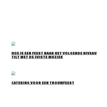
het publiek wil horen. Trouwfeesten, verjaardagsfeesten,
bedrijfsfeesten, events, maar ook voor andere feesten zoals
Apres Ski Party’s, Foute Party’s, Disco Party’s … draait’ hij zijn
hand niet om. Tom is te boeken met onze zonder discobar
(Licht en geluid).
DJ Tom bezorgd jullie een spetterende avond!
RECENTE BERICHTEN
HOE JE EEN FEEST NAAR HET VOLGENDE NIVEAU
TILT MET DE JUISTE MUZIEK
Iedereen herkent het wel: je stapt een feestzaal…
CATERING VOOR EEN TROUWFEEST
Belang van catering trouwfeest . Catering voor een…
CONTACT