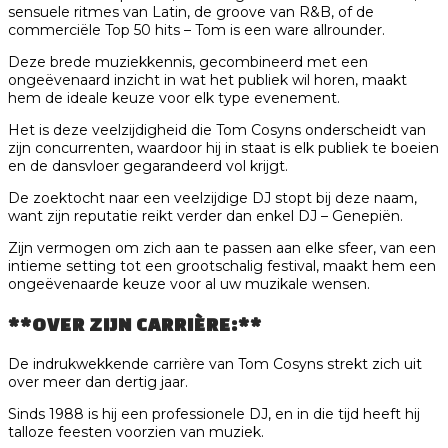
sensuele ritmes van Latin, de groove van R&B, of de
commerciële Top 50 hits – Tom is een ware allrounder.
Deze brede muziekkennis, gecombineerd met een
ongeëvenaard inzicht in wat het publiek wil horen, maakt
hem de ideale keuze voor elk type evenement.
Het is deze veelzijdigheid die Tom Cosyns onderscheidt van
zijn concurrenten, waardoor hij in staat is elk publiek te boeien
en de dansvloer gegarandeerd vol krijgt.
De zoektocht naar een veelzijdige DJ stopt bij deze naam,
want zijn reputatie reikt verder dan enkel DJ – Genepiën.
Zijn vermogen om zich aan te passen aan elke sfeer, van een
intieme setting tot een grootschalig festival, maakt hem een
ongeëvenaarde keuze voor al uw muzikale wensen.
**OVER ZIJN CARRIÈRE:**
De indrukwekkende carrière van Tom Cosyns strekt zich uit
over meer dan dertig jaar.
Sinds 1988 is hij een professionele DJ, en in die tijd heeft hij
talloze feesten voorzien van muziek.