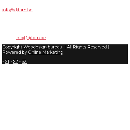
Voor info, een offerte of boekingen, neem contact op via:
info@djtom.be
Camberg 15 - 9400 Ninove
Phone: +32 495/21 45 83
Email:
info@djtom.be
Copyright
Webdesign bureau
| All Rights Reserved |
Powered by
Online Marketing
-
S1
-
S2
-
S3