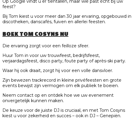
Op Google vindt u er tientallen, maar wie past écht bij uw
feest?
Bij Tom kiest u voor meer dan 30 jaar ervaring, opgebouwd in
discotheken, danscafés, fuiven en allerlei feesten.
BOEK TOM COSYNS NU
Die ervaring zorgt voor een feilloze sfeer.
Huur Tom in voor uw trouwfeest, bedrijfsfeest,
verjaardagsfeest, disco party, foute party of après-ski party.
Waar hij ook draait, zorgt hij voor een volle dansvloer.
Zijn bewezen trackrecord in kleine privéfeesten en grote
events bewijst zijn vermogen om elk publiek te boeien.
Neem contact op en ontdek hoe we uw evenement
onvergetelijk kunnen maken.
De keuze voor de juiste DJ is cruciaal, en met Tom Cosyns
kiest u voor zekerheid en succes – ook in DJ – Genepiën.