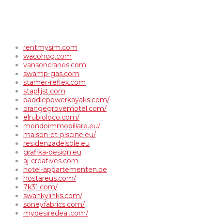
rentmysim.com
wacohog.com
vansoncranes.com
swamp-gas.com
stamer-reflex.com
staplijst.com
paddlepowerkayaks.com/
orangegrovemotel.com/
elrubioloco.com/
mondoimmobiliare.eu/
maison-et-piscine.eu/
residenzadelsole.eu
grafika-design.eu
aj-creatives.com
hotel-appartementen.be
hostareus.com/
7k31.com/
swankylinks.com/
soneyfabrics.com/
mydesiredeal.com/