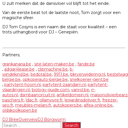
U zult merken dat de dansvloer vol blijft tot het einde.
Van de eerste beat tot de laatste noot, Tom zorgt voor een
magische sfeer.
DJ Tom Cosyns is een naam die staat voor kwaliteit – een
trots uithangbord voor DJ – Genepiën.
Partners;
grankanaria.be
,
site-laten-maken.be
,
fande.be
,
adgar4lease.be
,
clipmachine.be
,
b-
windekind.be
,
bedotal.be
,
9911.be
,
bkrverwijdering.nl
,
bestelwag
belgie.be
,
opkoperauto-belgie.be
,
snelkoerier-gent.be
,
partytent-hoorn.nl
,
partytent-zaandam.nl
,
partytent-
vlaardingen.nl
,
biology-guide.com
,
vanrol.be
,
rr-
autos.nl
,
dsmbaancircuit.nl
,
artikeldomein.nl
,
maisonolivierbearza
paschers.fr
,
ldac.fr
,
ollainvivre.fr
,
lesjardinsdolivier.fr
,
freezer-
seo.fr
,
meubles-melani.fr
,
autokopers.be
,
alfea-online.be
,
oldskoolkopen.be
DJ Bree
Overview
DJ Borgworm