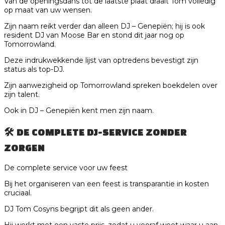
Van de openingsdans tot de laatste plaat draait Tom volledig
op maat van uw wensen.
Zijn naam reikt verder dan alleen DJ – Genepiën; hij is ook
resident DJ van Moose Bar en stond dit jaar nog op
Tomorrowland.
Deze indrukwekkende lijst van optredens bevestigt zijn
status als top-DJ.
Zijn aanwezigheid op Tomorrowland spreken boekdelen over
zijn talent.
Ook in DJ – Genepiën kent men zijn naam.
🛠️
DE COMPLETE DJ-SERVICE ZONDER
ZORGEN
De complete service voor uw feest
Bij het organiseren van een feest is transparantie in kosten
cruciaal.
DJ Tom Cosyns begrijpt dit als geen ander.