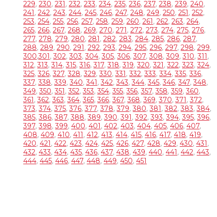
229
,
230
,
231
,
232
,
233
,
234
,
235
,
236
,
237
,
238
,
239
,
240
,
241
,
242
,
243
,
244
,
245
,
246
,
247
,
248
,
249
,
250
,
251
,
252
,
253
,
254
,
255
,
256
,
257
,
258
,
259
,
260
,
261
,
262
,
263
,
264
,
265
,
266
,
267
,
268
,
269
,
270
,
271
,
272
,
273
,
274
,
275
,
276
,
277
,
278
,
279
,
280
,
281
,
282
,
283
,
284
,
285
,
286
,
287
,
288
,
289
,
290
,
291
,
292
,
293
,
294
,
295
,
296
,
297
,
298
,
299
,
300
,
301
,
302
,
303
,
304
,
305
,
306
,
307
,
308
,
309
,
310
,
311
,
312
,
313
,
314
,
315
,
316
,
317
,
318
,
319
,
320
,
321
,
322
,
323
,
324
,
325
,
326
,
327
,
328
,
329
,
330
,
331
,
332
,
333
,
334
,
335
,
336
,
337
,
338
,
339
,
340
,
341
,
342
,
343
,
344
,
345
,
346
,
347
,
348
,
349
,
350
,
351
,
352
,
353
,
354
,
355
,
356
,
357
,
358
,
359
,
360
,
361
,
362
,
363
,
364
,
365
,
366
,
367
,
368
,
369
,
370
,
371
,
372
,
373
,
374
,
375
,
376
,
377
,
378
,
379
,
380
,
381
,
382
,
383
,
384
,
385
,
386
,
387
,
388
,
389
,
390
,
391
,
392
,
393
,
394
,
395
,
396
,
397
,
398
,
399
,
400
,
401
,
402
,
403
,
404
,
405
,
406
,
407
,
408
,
409
,
410
,
411
,
412
,
413
,
414
,
415
,
416
,
417
,
418
,
419
,
420
,
421
,
422
,
423
,
424
,
425
,
426
,
427
,
428
,
429
,
430
,
431
,
432
,
433
,
434
,
435
,
436
,
437
,
438
,
439
,
440
,
441
,
442
,
443
,
444
,
445
,
446
,
447
,
448
,
449
,
450
,
451
OVER DJ TOM
DJ Tom is een gepassioneerd Allround DJ met 30 jaar
ervaring Hij draait van alles en voelt als geen ander aan wat