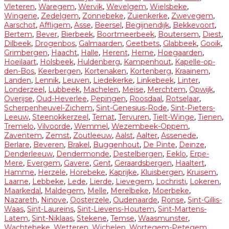
Vleteren
,
Waregem
,
Wervik
,
Wevelgem
,
Wielsbeke
,
Wingene
,
Zedelgem
,
Zonnebeke
,
Zuienkerke
,
Zwevegem
,
Aarschot
,
Affligem
,
Asse
,
Beersel
,
Begijnendijk
,
Bekkevoort
,
Bertem
,
Bever
,
Bierbeek
,
Boortmeerbeek
,
Boutersem
,
Diest
,
Dilbeek
,
Drogenbos
,
Galmaarden
,
Geetbets
,
Glabbeek
,
Gooik
,
Grimbergen
,
Haacht
,
Halle
,
Herent
,
Herne
,
Hoegaarden
,
Hoeilaart
,
Holsbeek
,
Huldenberg
,
Kampenhout
,
Kapelle-op-
den-Bos
,
Keerbergen
,
Kortenaken
,
Kortenberg
,
Kraainem
,
Landen
,
Lennik
,
Leuven
,
Liedekerke
,
Linkebeek
,
Linter
,
Londerzeel
,
Lubbeek
,
Machelen
,
Meise
,
Merchtem
,
Opwijk
,
Overijse
,
Oud-Heverlee
,
Pepingen
,
Roosdaal
,
Rotselaar
,
Scherpenheuvel-Zichem
,
Sint-Genesius-Rode
,
Sint-Pieters-
Leeuw
,
Steenokkerzeel
,
Ternat
,
Tervuren
,
Tielt-Winge
,
Tienen
,
Tremelo
,
Vilvoorde
,
Wemmel
,
Wezembeek-Oppem
,
Zaventem
,
Zemst
,
Zoutleeuw
,
Aalst
,
Aalter
,
Assenede
,
Berlare
,
Beveren
,
Brakel
,
Buggenhout
,
De Pinte
,
Deinze
,
Denderleeuw
,
Dendermonde
,
Destelbergen
,
Eeklo
,
Erpe-
Mere
,
Evergem
,
Gavere
,
Gent
,
Geraardsbergen
,
Haaltert
,
Hamme
,
Herzele
,
Horebeke
,
Kaprijke
,
Kluisbergen
,
Kruisem
,
Laarne
,
Lebbeke
,
Lede
,
Lierde
,
Lievegem
,
Lochristi
,
Lokeren
,
Maarkedal
,
Maldegem
,
Melle
,
Merelbeke
,
Moerbeke
,
Nazareth
,
Ninove
,
Oosterzele
,
Oudenaarde
,
Ronse
,
Sint-Gillis-
Waas
,
Sint-Laureins
,
Sint-Lievens-Houtem
,
Sint-Martens-
Latem
,
Sint-Niklaas
,
Stekene
,
Temse
,
Waasmunster
,
Wachtebeke
,
Wetteren
,
Wichelen
,
Wortegem-Petegem
,