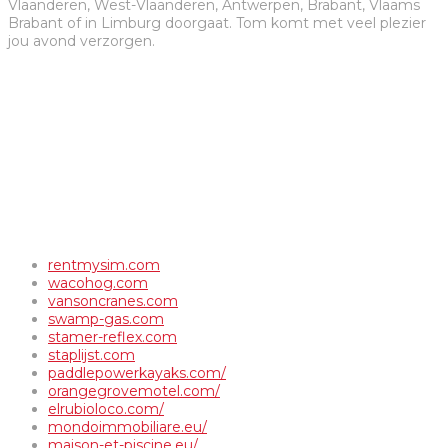
Vlaanderen, West-Vlaanderen, Antwerpen, Brabant, Vlaams
Brabant of in Limburg doorgaat. Tom komt met veel plezier
jou avond verzorgen.
rentmysim.com
wacohog.com
vansoncranes.com
swamp-gas.com
stamer-reflex.com
staplijst.com
paddlepowerkayaks.com/
orangegrovemotel.com/
elrubioloco.com/
mondoimmobiliare.eu/
maison-et-piscine.eu/