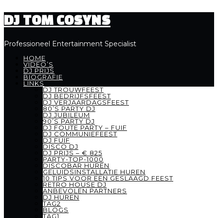
DJ TOM COSYNS
Professioneel Entertainment Specialist
HOME
VIDEO’S
DJ PRIJS
BIOGRAFIE
LINKS
DJ TROUWFEEST
DJ BEDRIJFSFEEST
DJ VERJAARDAGSFEEST
80’S PARTY DJ
DJ JUBILEUM
90’S PARTY DJ
DJ FOUTE PARTY – FUIF
DJ COMMUNIEFEEST
DJ FUIF
DISCO DJ
DJ PRIJS – € 825
PARTY-TOP-1000
DISCOBAR HUREN
GELUIDSINSTALLATIE HUREN
10 TIPS VOOR EEN GESLAAGD FEEST
RETRO HOUSE DJ
ANBEVOLEN PARTNERS
DJ HUREN
TAG2
BLOGS
TAG1