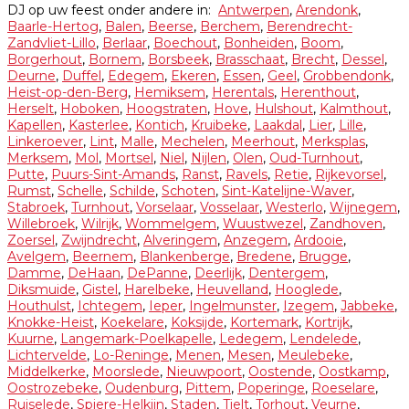
DJ op uw feest onder andere in:
Antwerpen
,
Arendonk
,
Baarle-Hertog
,
Balen
,
Beerse
,
Berchem
,
Berendrecht-
Zandvliet-Lillo
,
Berlaar
,
Boechout
,
Bonheiden
,
Boom
,
Borgerhout
,
Bornem
,
Borsbeek
,
Brasschaat
,
Brecht
,
Dessel
,
Deurne
,
Duffel
,
Edegem
,
Ekeren
,
Essen
,
Geel
,
Grobbendonk
,
Heist-op-den-Berg
,
Hemiksem
,
Herentals
,
Herenthout
,
Herselt
,
Hoboken
,
Hoogstraten
,
Hove
,
Hulshout
,
Kalmthout
,
Kapellen
,
Kasterlee
,
Kontich
,
Kruibeke
,
Laakdal
,
Lier
,
Lille
,
Linkeroever
,
Lint
,
Malle
,
Mechelen
,
Meerhout
,
Merksplas
,
Merksem
,
Mol
,
Mortsel
,
Niel
,
Nijlen
,
Olen
,
Oud-Turnhout
,
Putte
,
Puurs-Sint-Amands
,
Ranst
,
Ravels
,
Retie
,
Rijkevorsel
,
Rumst
,
Schelle
,
Schilde
,
Schoten
,
Sint-Katelijne-Waver
,
Stabroek
,
Turnhout
,
Vorselaar
,
Vosselaar
,
Westerlo
,
Wijnegem
,
Willebroek
,
Wilrijk
,
Wommelgem
,
Wuustwezel
,
Zandhoven
,
Zoersel
,
Zwijndrecht
,
Alveringem
,
Anzegem
,
Ardooie
,
Avelgem
,
Beernem
,
Blankenberge
,
Bredene
,
Brugge
,
Damme
,
DeHaan
,
DePanne
,
Deerlijk
,
Dentergem
,
Diksmuide
,
Gistel
,
Harelbeke
,
Heuvelland
,
Hooglede
,
Houthulst
,
Ichtegem
,
Ieper
,
Ingelmunster
,
Izegem
,
Jabbeke
,
Knokke-Heist
,
Koekelare
,
Koksijde
,
Kortemark
,
Kortrijk
,
Kuurne
,
Langemark-Poelkapelle
,
Ledegem
,
Lendelede
,
Lichtervelde
,
Lo-Reninge
,
Menen
,
Mesen
,
Meulebeke
,
Middelkerke
,
Moorslede
,
Nieuwpoort
,
Oostende
,
Oostkamp
,
Oostrozebeke
,
Oudenburg
,
Pittem
,
Poperinge
,
Roeselare
,
Ruiselede
,
Spiere-Helkijn
,
Staden
,
Tielt
,
Torhout
,
Veurne
,