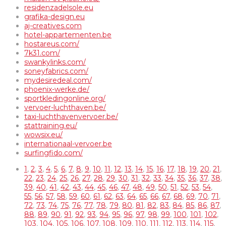
residenzadelsole.eu
grafika-design.eu
aj-creatives.com
hotel-appartementen.be
hostareus.com/
7k31.com/
swankylinks.com/
soneyfabrics.com/
mydesiredeal.com/
phoenix-werke.de/
sportkledingonline.org/
vervoer-luchthaven.be/
taxi-luchthavenvervoer.be/
stattraining.eu/
wowsix.eu/
internationaal-vervoer.be
surfingfido.com/
1
,
2
,
3
,
4
,
5
,
6
,
7
,
8
,
9
,
10
,
11
,
12
,
13
,
14
,
15
,
16
,
17
,
18
,
19
,
20
,
21
,
22
,
23
,
24
,
25
,
26
,
27
,
28
,
29
,
30
,
31
,
32
,
33
,
34
,
35
,
36
,
37
,
38
,
39
,
40
,
41
,
42
,
43
,
44
,
45
,
46
,
47
,
48
,
49
,
50
,
51
,
52
,
53
,
54
,
55
,
56
,
57
,
58
,
59
,
60
,
61
,
62
,
63
,
64
,
65
,
66
,
67
,
68
,
69
,
70
,
71
,
72
,
73
,
74
,
75
,
76
,
77
,
78
,
79
,
80
,
81
,
82
,
83
,
84
,
85
,
86
,
87
,
88
,
89
,
90
,
91
,
92
,
93
,
94
,
95
,
96
,
97
,
98
,
99
,
100
,
101
,
102
,
103
,
104
,
105
,
106
,
107
,
108
,
109
,
110
,
111
,
112
,
113
,
114
,
115
,