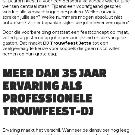
is. Daarom kiest hij voor een persoonlijke aanpak waarbij jullie
wensen centraal staan. Tijdens een voorafgaand gesprek
worden alle verwachtingen besproken. Welke muziek
spreken jullie aan? Welke nummers mogen absoluut niet
ontbreken? Zijn er bepaalde stijlen die jullie liever vermijden?
Door die voorbereiding ontstaat een feestconcept op maat,
volledig afgestemd op jullie persoonlijkheid en die van jullie
gasten. Dat maakt
DJ Trouwfeest Jette
tot een
veelgevraagde keuze voor koppels die geen risico willen
nemen op hun grote dag.
MEER DAN 35 JAAR
ERVARING ALS
PROFESSIONELE
TROUWFEEST-DJ
Ervaring maakt het verschil. Wanneer de dansvloer nog leeg