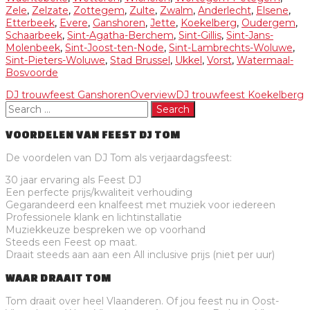
Zele
,
Zelzate
,
Zottegem
,
Zulte
,
Zwalm
,
Anderlecht
,
Elsene
,
Etterbeek
,
Evere
,
Ganshoren
,
Jette
,
Koekelberg
,
Oudergem
,
Schaarbeek
,
Sint-Agatha-Berchem
,
Sint-Gillis
,
Sint-Jans-
Molenbeek
,
Sint-Joost-ten-Node
,
Sint-Lambrechts-Woluwe
,
Sint-Pieters-Woluwe
,
Stad Brussel
,
Ukkel
,
Vorst
,
Watermaal-
Bosvoorde
DJ trouwfeest Ganshoren
Overview
DJ trouwfeest Koekelberg
VOORDELEN VAN FEEST DJ TOM
De voordelen van DJ Tom als verjaardagsfeest:
30 jaar ervaring als Feest DJ
Een perfecte prijs/kwaliteit verhouding
Gegarandeerd een knalfeest met muziek voor iedereen
Professionele klank en lichtinstallatie
Muziekkeuze bespreken we op voorhand
Steeds een Feest op maat.
Draait steeds aan aan een All inclusive prijs (niet per uur)
WAAR DRAAIT TOM
Tom draait over heel Vlaanderen. Of jou feest nu in Oost-