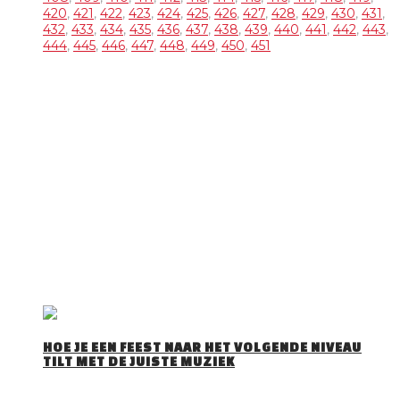
420
,
421
,
422
,
423
,
424
,
425
,
426
,
427
,
428
,
429
,
430
,
431
,
432
,
433
,
434
,
435
,
436
,
437
,
438
,
439
,
440
,
441
,
442
,
443
,
444
,
445
,
446
,
447
,
448
,
449
,
450
,
451
OVER DJ TOM
DJ Tom is een gepassioneerd Allround DJ met 30 jaar
ervaring Hij draait van alles en voelt als geen ander aan wat
het publiek wil horen. Trouwfeesten, verjaardagsfeesten,
bedrijfsfeesten, events, maar ook voor andere feesten zoals
Apres Ski Party’s, Foute Party’s, Disco Party’s … draait’ hij zijn
hand niet om. Tom is te boeken met onze zonder discobar
(Licht en geluid).
DJ Tom bezorgd jullie een spetterende avond!
RECENTE BERICHTEN
HOE JE EEN FEEST NAAR HET VOLGENDE NIVEAU
TILT MET DE JUISTE MUZIEK
Iedereen herkent het wel: je stapt een feestzaal…