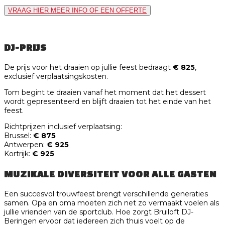
VRAAG HIER MEER INFO OF EEN OFFERTE
DJ-PRIJS
De prijs voor het draaien op jullie feest bedraagt
€ 825
,
exclusief verplaatsingskosten.
Tom begint te draaien vanaf het moment dat het dessert
wordt gepresenteerd en blijft draaien tot het einde van het
feest.
Richtprijzen inclusief verplaatsing:
Brussel:
€ 875
Antwerpen:
€ 925
Kortrijk:
€ 925
MUZIKALE DIVERSITEIT VOOR ALLE GASTEN
Een succesvol trouwfeest brengt verschillende generaties
samen. Opa en oma moeten zich net zo vermaakt voelen als
jullie vrienden van de sportclub. Hoe zorgt Bruiloft DJ-
Beringen ervoor dat iedereen zich thuis voelt op de