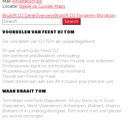
Mail:
info@djtom.be
Locatie:
Bekijk op Google Maps
Bruiloft DJ Genk
Overview
Bruiloft DJ Tongeren-Borgloon
VOORDELEN VAN FEEST DJ TOM
De voordelen van DJ Tom als verjaardagsfeest:
30 jaar ervaring als Feest DJ
Een perfecte prijs/kwaliteit verhouding
Gegarandeerd een knalfeest met muziek voor iedereen
Professionele klank en lichtinstallatie
Muziekkeuze bespreken we op voorhand
Steeds een Feest op maat.
Draait steeds aan aan een All inclusive prijs (niet per uur)
WAAR DRAAIT TOM
Tom draait over heel Vlaanderen. Of jou feest nu in Oost-
Vlaanderen, West-Vlaanderen, Antwerpen, Brabant, Vlaams
Brabant of in Limburg doorgaat. Tom komt met veel plezier
jou avond verzorgen.