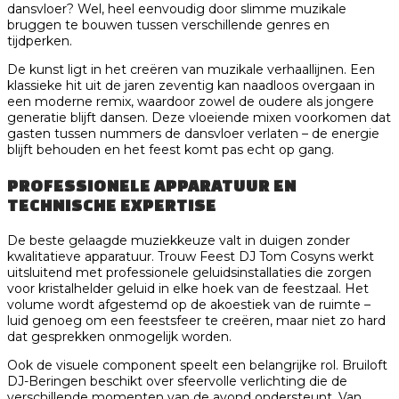
dansvloer? Wel, heel eenvoudig door slimme muzikale
bruggen te bouwen tussen verschillende genres en
tijdperken.
De kunst ligt in het creëren van muzikale verhaallijnen. Een
klassieke hit uit de jaren zeventig kan naadloos overgaan in
een moderne remix, waardoor zowel de oudere als jongere
generatie blijft dansen. Deze vloeiende mixen voorkomen dat
gasten tussen nummers de dansvloer verlaten – de energie
blijft behouden en het feest komt pas echt op gang.
PROFESSIONELE APPARATUUR EN
TECHNISCHE EXPERTISE
De beste gelaagde muziekkeuze valt in duigen zonder
kwalitatieve apparatuur. Trouw Feest DJ Tom Cosyns werkt
uitsluitend met professionele geluidsinstallaties die zorgen
voor kristalhelder geluid in elke hoek van de feestzaal. Het
volume wordt afgestemd op de akoestiek van de ruimte –
luid genoeg om een feestsfeer te creëren, maar niet zo hard
dat gesprekken onmogelijk worden.
Ook de visuele component speelt een belangrijke rol. Bruiloft
DJ-Beringen beschikt over sfeervolle verlichting die de
verschillende momenten van de avond ondersteunt. Van