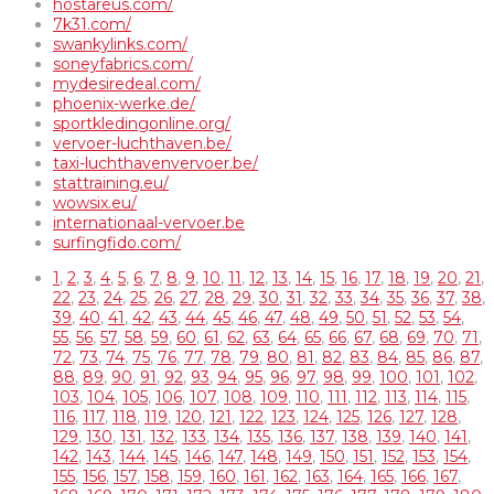
hostareus.com/
7k31.com/
swankylinks.com/
soneyfabrics.com/
mydesiredeal.com/
phoenix-werke.de/
sportkledingonline.org/
vervoer-luchthaven.be/
taxi-luchthavenvervoer.be/
stattraining.eu/
wowsix.eu/
internationaal-vervoer.be
surfingfido.com/
1
,
2
,
3
,
4
,
5
,
6
,
7
,
8
,
9
,
10
,
11
,
12
,
13
,
14
,
15
,
16
,
17
,
18
,
19
,
20
,
21
,
22
,
23
,
24
,
25
,
26
,
27
,
28
,
29
,
30
,
31
,
32
,
33
,
34
,
35
,
36
,
37
,
38
,
39
,
40
,
41
,
42
,
43
,
44
,
45
,
46
,
47
,
48
,
49
,
50
,
51
,
52
,
53
,
54
,
55
,
56
,
57
,
58
,
59
,
60
,
61
,
62
,
63
,
64
,
65
,
66
,
67
,
68
,
69
,
70
,
71
,
72
,
73
,
74
,
75
,
76
,
77
,
78
,
79
,
80
,
81
,
82
,
83
,
84
,
85
,
86
,
87
,
88
,
89
,
90
,
91
,
92
,
93
,
94
,
95
,
96
,
97
,
98
,
99
,
100
,
101
,
102
,
103
,
104
,
105
,
106
,
107
,
108
,
109
,
110
,
111
,
112
,
113
,
114
,
115
,
116
,
117
,
118
,
119
,
120
,
121
,
122
,
123
,
124
,
125
,
126
,
127
,
128
,
129
,
130
,
131
,
132
,
133
,
134
,
135
,
136
,
137
,
138
,
139
,
140
,
141
,
142
,
143
,
144
,
145
,
146
,
147
,
148
,
149
,
150
,
151
,
152
,
153
,
154
,
155
,
156
,
157
,
158
,
159
,
160
,
161
,
162
,
163
,
164
,
165
,
166
,
167
,