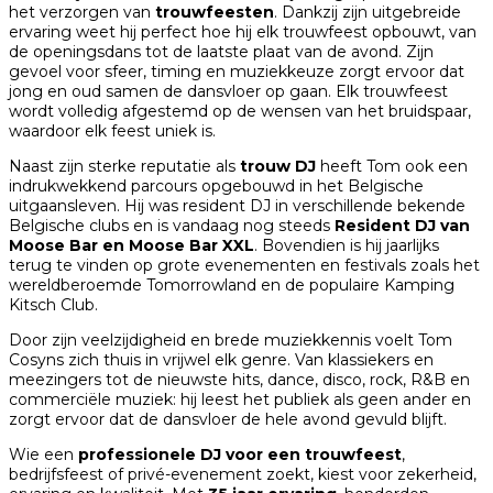
het verzorgen van
trouwfeesten
. Dankzij zijn uitgebreide
ervaring weet hij perfect hoe hij elk trouwfeest opbouwt, van
de openingsdans tot de laatste plaat van de avond. Zijn
gevoel voor sfeer, timing en muziekkeuze zorgt ervoor dat
jong en oud samen de dansvloer op gaan. Elk trouwfeest
wordt volledig afgestemd op de wensen van het bruidspaar,
waardoor elk feest uniek is.
Naast zijn sterke reputatie als
trouw DJ
heeft Tom ook een
indrukwekkend parcours opgebouwd in het Belgische
uitgaansleven. Hij was resident DJ in verschillende bekende
Belgische clubs en is vandaag nog steeds
Resident DJ van
Moose Bar en Moose Bar XXL
. Bovendien is hij jaarlijks
terug te vinden op grote evenementen en festivals zoals het
wereldberoemde
Tomorrowland
en de populaire
Kamping
Kitsch Club
.
Door zijn veelzijdigheid en brede muziekkennis voelt Tom
Cosyns zich thuis in vrijwel elk genre. Van klassiekers en
meezingers tot de nieuwste hits, dance, disco, rock, R&B en
commerciële muziek: hij leest het publiek als geen ander en
zorgt ervoor dat de dansvloer de hele avond gevuld blijft.
Wie een
professionele DJ voor een trouwfeest
,
bedrijfsfeest of privé-evenement zoekt, kiest voor zekerheid,