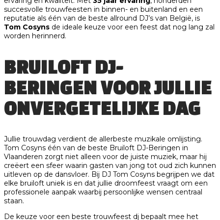
ervaring en kwaliteit. Met
35 jaar ervaring
, honderden
succesvolle trouwfeesten in binnen- en buitenland en een
reputatie als één van de beste allround DJ’s van België, is
Tom Cosyns
de ideale keuze voor een feest dat nog lang zal
worden herinnerd.
BRUILOFT DJ-
BERINGEN VOOR JULLIE
ONVERGETELIJKE DAG
Jullie trouwdag verdient de allerbeste muzikale omlijsting.
Tom Cosyns één van de beste Bruiloft DJ-Beringen in
Vlaanderen zorgt niet alleen voor de juiste muziek, maar hij
creëert een sfeer waarin gasten van jong tot oud zich kunnen
uitleven op de dansvloer. Bij DJ Tom Cosyns begrijpen we dat
elke bruiloft uniek is en dat jullie droomfeest vraagt om een
professionele aanpak waarbij persoonlijke wensen centraal
staan.
De keuze voor een beste trouwfeest dj bepaalt mee het