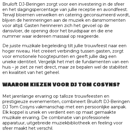
Bruiloft DJ-Beringen zorgt voor een investering in de sfeer
en het slagingspercentage van jullie receptie en avondfeest.
Terwijl bloemen verwelken en catering geconsumeerd wordt,
blijven de herinneringen aan de muziek en dansmomenten
voor altijd. Gasten herinneren zich het gevoel op de
dansvloer, de opening door het bruidspaar en die ene
nummer waar iedereen massaal op reageerde.
De juiste muzikale begeleiding tilt jullie trouwfeest naar een
hoger niveau. Het creëert verbinding tussen gasten, zorgt
voor emotionele hoogtepunten en geeft jullie dag een
unieke identiteit. Vergelijk het met de fundamenten van een
huis – je ziet ze niet direct, maar ze bepalen wel de stabiliteit
en kwaliteit van het geheel.
WAAROM KIEZEN VOOR DJ TOM COSYNS?
Met jarenlange ervaring op talloze trouwfeesten en
prestigieuze evenementen, combineert Bruiloft DJ-Beringen
DJ Tom Cosyns vakmanschap met een persoonlijke aanpak.
Elk koppel is uniek en verdient een op maat gemaakte
muzikale ervaring. De combinatie van professionele
apparatuur, uitgebreide muziekbibliotheek en feeling voor
sfeer maakt het verschil.