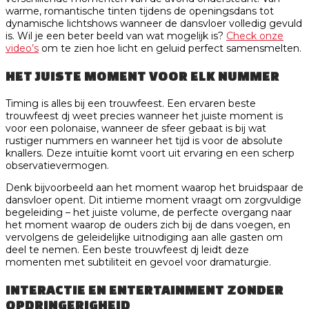
warme, romantische tinten tijdens de openingsdans tot
dynamische lichtshows wanneer de dansvloer volledig gevuld
is. Wil je een beter beeld van wat mogelijk is?
Check onze
video’s
om te zien hoe licht en geluid perfect samensmelten.
HET JUISTE MOMENT VOOR ELK NUMMER
Timing is alles bij een trouwfeest. Een ervaren beste
trouwfeest dj weet precies wanneer het juiste moment is
voor een polonaise, wanneer de sfeer gebaat is bij wat
rustiger nummers en wanneer het tijd is voor de absolute
knallers. Deze intuïtie komt voort uit ervaring en een scherp
observatievermogen.
Denk bijvoorbeeld aan het moment waarop het bruidspaar de
dansvloer opent. Dit intieme moment vraagt om zorgvuldige
begeleiding – het juiste volume, de perfecte overgang naar
het moment waarop de ouders zich bij de dans voegen, en
vervolgens de geleidelijke uitnodiging aan alle gasten om
deel te nemen. Een beste trouwfeest dj leidt deze
momenten met subtiliteit en gevoel voor dramaturgie.
INTERACTIE EN ENTERTAINMENT ZONDER
OPDRINGERIGHEID