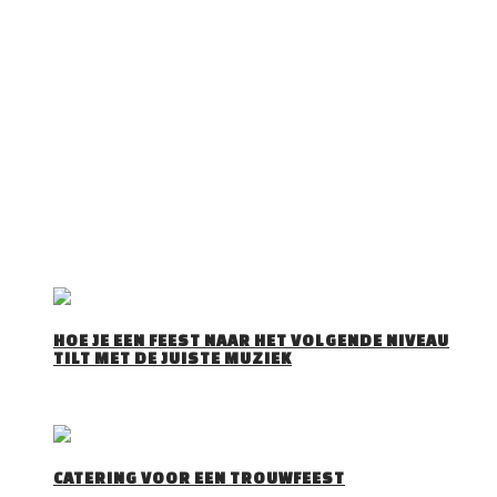
OVER DJ TOM
DJ Tom is een gepassioneerd Allround DJ met 30 jaar
ervaring Hij draait van alles en voelt als geen ander aan wat
het publiek wil horen. Trouwfeesten, verjaardagsfeesten,
bedrijfsfeesten, events, maar ook voor andere feesten zoals
Apres Ski Party’s, Foute Party’s, Disco Party’s … draait’ hij zijn
hand niet om. Tom is te boeken met onze zonder discobar
(Licht en geluid).
DJ Tom bezorgd jullie een spetterende avond!
RECENTE BERICHTEN
HOE JE EEN FEEST NAAR HET VOLGENDE NIVEAU
TILT MET DE JUISTE MUZIEK
Iedereen herkent het wel: je stapt een feestzaal…
CATERING VOOR EEN TROUWFEEST