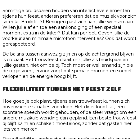
Sommige bruidsparen houden van interactieve elementen
tijdens hun feest, anderen prefereren dat de muziek voor zich
spreekt. Bruiloft DJ-Beringen past zich aan jullie wensen aan.
Willen jullie af en toe een aankondiging of een speciaal
moment extra in de kijker? Dat kan perfect. Geven jullie de
voorkeur aan minimale microfooninterventies? Ook dat wordt
gerespecteerd.
De balans tussen aanwezig zijn en op de achtergrond blijven
is cruciaal. Het trouwfeest draait om jullie als bruidspaar en
jullie gasten, niet om de dj. Toch moet er wel iemand zijn die
de regie voert, ervoor zorgt dat speciale momenten soepel
verlopen en de energie hoog blijft.
FLEXIBILITEIT TIJDENS HET FEEST ZELF
Hoe goed je ook plant, tijdens een trouwfeest kunnen zich
onverwachte situaties voordoen. Het diner loopt uit, een
spontane speech wordt gehouden, of de sfeer vraagt om een
andere muzikale wending dan gepland. Een beste trouwfeest
dj blijft kalm en schakelt moeiteloos, zonder dat gasten hier
iets van merken.