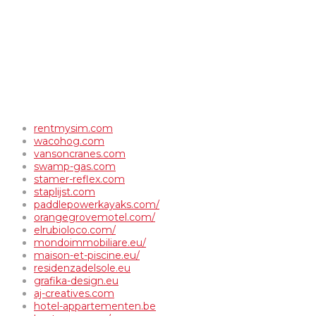
rentmysim.com
wacohog.com
vansoncranes.com
swamp-gas.com
stamer-reflex.com
staplijst.com
paddlepowerkayaks.com/
orangegrovemotel.com/
elrubioloco.com/
mondoimmobiliare.eu/
maison-et-piscine.eu/
residenzadelsole.eu
grafika-design.eu
aj-creatives.com
hotel-appartementen.be