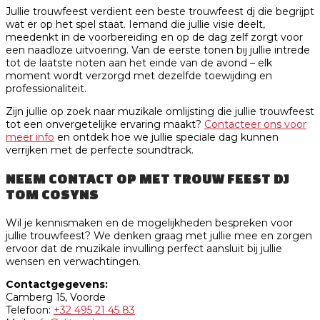
Jullie trouwfeest verdient een beste trouwfeest dj die begrijpt
wat er op het spel staat. Iemand die jullie visie deelt,
meedenkt in de voorbereiding en op de dag zelf zorgt voor
een naadloze uitvoering. Van de eerste tonen bij jullie intrede
tot de laatste noten aan het einde van de avond – elk
moment wordt verzorgd met dezelfde toewijding en
professionaliteit.
Zijn jullie op zoek naar muzikale omlijsting die jullie trouwfeest
tot een onvergetelijke ervaring maakt?
Contacteer ons voor
meer info
en ontdek hoe we jullie speciale dag kunnen
verrijken met de perfecte soundtrack.
NEEM CONTACT OP MET TROUW FEEST DJ
TOM COSYNS
Wil je kennismaken en de mogelijkheden bespreken voor
jullie trouwfeest? We denken graag met jullie mee en zorgen
ervoor dat de muzikale invulling perfect aansluit bij jullie
wensen en verwachtingen.
Contactgegevens:
Camberg 15, Voorde
Telefoon:
+32 495 21 45 83