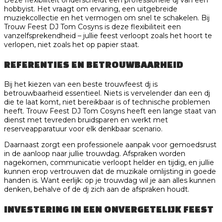
Deze flexibiliteit onderscheidt een professionele dj van een
hobbyist. Het vraagt om ervaring, een uitgebreide
muziekcollectie en het vermogen om snel te schakelen. Bij
Trouw Feest DJ Tom Cosyns is deze flexibiliteit een
vanzelfsprekendheid – jullie feest verloopt zoals het hoort te
verlopen, niet zoals het op papier staat.
REFERENTIES EN BETROUWBAARHEID
Bij het kiezen van een beste trouwfeest dj is
betrouwbaarheid essentieel. Niets is vervelender dan een dj
die te laat komt, niet bereikbaar is of technische problemen
heeft. Trouw Feest DJ Tom Cosyns heeft een lange staat van
dienst met tevreden bruidsparen en werkt met
reserveapparatuur voor elk denkbaar scenario.
Daarnaast zorgt een professionele aanpak voor gemoedsrust
in de aanloop naar jullie trouwdag. Afspraken worden
nagekomen, communicatie verloopt helder en tijdig, en jullie
kunnen erop vertrouwen dat de muzikale omlijsting in goede
handen is. Want eerlijk: op je trouwdag wil je aan alles kunnen
denken, behalve of de dj zich aan de afspraken houdt.
INVESTERING IN EEN ONVERGETELIJK FEEST