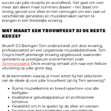
succes van jullie receptie en avondfeest. Het gaat om veel
meer dan alleen maar nummers draaien – het draait om
timing, gevoel voor sfeer en het vermogen om een zaal vol
verschillende generaties en muzieksmaken samen te
brengen in één feestelijke ervaring.
WAT MAAKT EEN TROUWFEEST DJ DE BESTE
KEUZE?
Bruiloft DJ-Beringen Tom onderscheidt zich door ervaring,
professionaliteit en een uitgebreide muziekbibliotheek. Tom
Cosyns heeft jarenlange ervaring opgebouwd, waaronder
optredens op prestigieuze evenementen zoals
Tommorowland
. Deze ervaring vertaalt zich naar een feilloze
uitvoering op jullie grote dag.
Al de kenmerken waarop je moet letten bij het selecteren
van de ideale dj voor jullie trouwfeest zijn bij Tom aanwezig?
Ruime muziekkennis en breed repertoire voor alle
leeftijden
Kwalitatieve geluidsapparatuur en professionele
lichtshow
Flexibiliteit om in te spelen op de sfeer en wensen
Ervaring met het begeleiden van verschillende