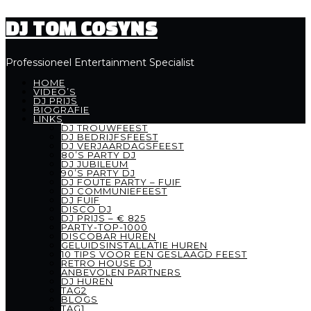
DJ TOM COSYNS
Professioneel Entertainment Specialist
HOME
VIDEO’S
DJ PRIJS
BIOGRAFIE
LINKS
DJ TROUWFEEST
DJ BEDRIJFSFEEST
DJ VERJAARDAGSFEEST
80’S PARTY DJ
DJ JUBILEUM
90’S PARTY DJ
DJ FOUTE PARTY – FUIF
DJ COMMUNIEFEEST
DJ FUIF
DISCO DJ
DJ PRIJS – € 825
PARTY-TOP-1000
DISCOBAR HUREN
GELUIDSINSTALLATIE HUREN
10 TIPS VOOR EEN GESLAAGD FEEST
RETRO HOUSE DJ
ANBEVOLEN PARTNERS
DJ HUREN
TAG2
BLOGS
TAG1