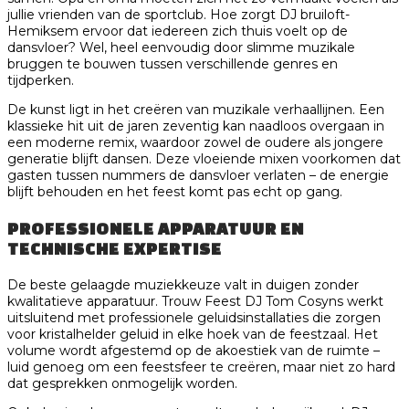
jullie vrienden van de sportclub. Hoe zorgt DJ bruiloft-
Hemiksem ervoor dat iedereen zich thuis voelt op de
dansvloer? Wel, heel eenvoudig door slimme muzikale
bruggen te bouwen tussen verschillende genres en
tijdperken.
De kunst ligt in het creëren van muzikale verhaallijnen. Een
klassieke hit uit de jaren zeventig kan naadloos overgaan in
een moderne remix, waardoor zowel de oudere als jongere
generatie blijft dansen. Deze vloeiende mixen voorkomen dat
gasten tussen nummers de dansvloer verlaten – de energie
blijft behouden en het feest komt pas echt op gang.
PROFESSIONELE APPARATUUR EN
TECHNISCHE EXPERTISE
De beste gelaagde muziekkeuze valt in duigen zonder
kwalitatieve apparatuur. Trouw Feest DJ Tom Cosyns werkt
uitsluitend met professionele geluidsinstallaties die zorgen
voor kristalhelder geluid in elke hoek van de feestzaal. Het
volume wordt afgestemd op de akoestiek van de ruimte –
luid genoeg om een feestsfeer te creëren, maar niet zo hard
dat gesprekken onmogelijk worden.