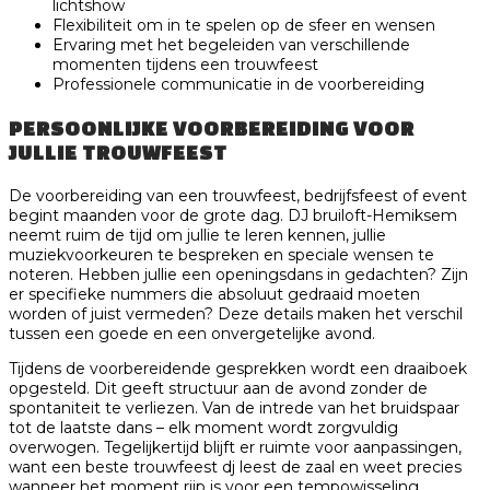
lichtshow
Flexibiliteit om in te spelen op de sfeer en wensen
Ervaring met het begeleiden van verschillende
momenten tijdens een trouwfeest
Professionele communicatie in de voorbereiding
PERSOONLIJKE VOORBEREIDING VOOR
JULLIE TROUWFEEST
De voorbereiding van een trouwfeest, bedrijfsfeest of event
begint maanden voor de grote dag. DJ bruiloft-Hemiksem
neemt ruim de tijd om jullie te leren kennen, jullie
muziekvoorkeuren te bespreken en speciale wensen te
noteren. Hebben jullie een openingsdans in gedachten? Zijn
er specifieke nummers die absoluut gedraaid moeten
worden of juist vermeden? Deze details maken het verschil
tussen een goede en een onvergetelijke avond.
Tijdens de voorbereidende gesprekken wordt een draaiboek
opgesteld. Dit geeft structuur aan de avond zonder de
spontaniteit te verliezen. Van de intrede van het bruidspaar
tot de laatste dans – elk moment wordt zorgvuldig
overwogen. Tegelijkertijd blijft er ruimte voor aanpassingen,
want een beste trouwfeest dj leest de zaal en weet precies
wanneer het moment rijp is voor een tempowisseling.