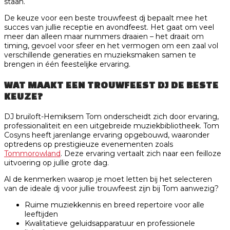
staan.
De keuze voor een beste trouwfeest dj bepaalt mee het
succes van jullie receptie en avondfeest. Het gaat om veel
meer dan alleen maar nummers draaien – het draait om
timing, gevoel voor sfeer en het vermogen om een zaal vol
verschillende generaties en muzieksmaken samen te
brengen in één feestelijke ervaring.
WAT MAAKT EEN TROUWFEEST DJ DE BESTE
KEUZE?
DJ bruiloft-Hemiksem Tom onderscheidt zich door ervaring,
professionaliteit en een uitgebreide muziekbibliotheek. Tom
Cosyns heeft jarenlange ervaring opgebouwd, waaronder
optredens op prestigieuze evenementen zoals
Tommorowland
. Deze ervaring vertaalt zich naar een feilloze
uitvoering op jullie grote dag.
Al de kenmerken waarop je moet letten bij het selecteren
van de ideale dj voor jullie trouwfeest zijn bij Tom aanwezig?
Ruime muziekkennis en breed repertoire voor alle
leeftijden
Kwalitatieve geluidsapparatuur en professionele