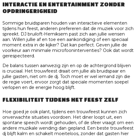
INTERACTIE EN ENTERTAINMENT ZONDER
OPDRINGERIGHEID
Sommige bruidsparen houden van interactieve elementen
tijdens hun feest, anderen prefereren dat de muziek voor zich
spreekt. DJ bruiloft-Hemiksem past zich aan jullie wensen
aan. Willen jullie af en toe een aankondiging of een speciaal
moment extra in de kijker? Dat kan perfect. Geven jullie de
voorkeur aan minimale microfooninterventies? Ook dat wordt
gerespecteerd.
De balans tussen aanwezig zijn en op de achtergrond blijven
is cruciaal. Het trouwfeest draait om jullie als bruidspaar en
jullie gasten, niet om de dj. Toch moet er wel iemand zijn die
de regie voert, ervoor zorgt dat speciale momenten soepel
verlopen en de energie hoog blijft.
FLEXIBILITEIT TIJDENS HET FEEST ZELF
Hoe goed je ook plant, tijdens een trouwfeest kunnen zich
onverwachte situaties voordoen. Het diner loopt uit, een
spontane speech wordt gehouden, of de sfeer vraagt om een
andere muzikale wending dan gepland. Een beste trouwfeest
dj blijft kalm en schakelt moeiteloos, zonder dat gasten hier