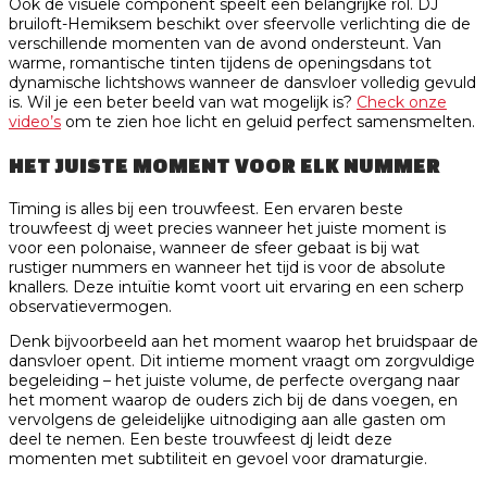
Ook de visuele component speelt een belangrijke rol. DJ
bruiloft-Hemiksem beschikt over sfeervolle verlichting die de
verschillende momenten van de avond ondersteunt. Van
warme, romantische tinten tijdens de openingsdans tot
dynamische lichtshows wanneer de dansvloer volledig gevuld
is. Wil je een beter beeld van wat mogelijk is?
Check onze
video’s
om te zien hoe licht en geluid perfect samensmelten.
HET JUISTE MOMENT VOOR ELK NUMMER
Timing is alles bij een trouwfeest. Een ervaren beste
trouwfeest dj weet precies wanneer het juiste moment is
voor een polonaise, wanneer de sfeer gebaat is bij wat
rustiger nummers en wanneer het tijd is voor de absolute
knallers. Deze intuïtie komt voort uit ervaring en een scherp
observatievermogen.
Denk bijvoorbeeld aan het moment waarop het bruidspaar de
dansvloer opent. Dit intieme moment vraagt om zorgvuldige
begeleiding – het juiste volume, de perfecte overgang naar
het moment waarop de ouders zich bij de dans voegen, en
vervolgens de geleidelijke uitnodiging aan alle gasten om
deel te nemen. Een beste trouwfeest dj leidt deze
momenten met subtiliteit en gevoel voor dramaturgie.