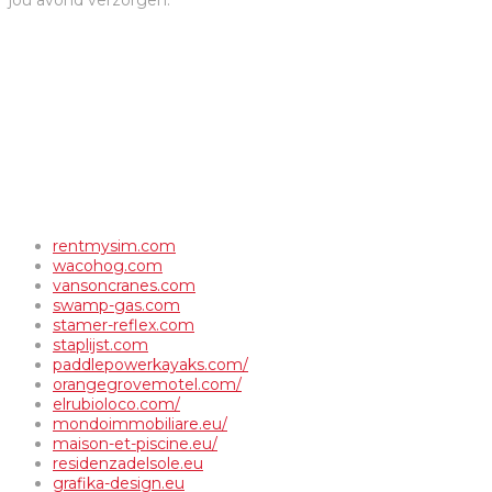
jou avond verzorgen.
rentmysim.com
wacohog.com
vansoncranes.com
swamp-gas.com
stamer-reflex.com
staplijst.com
paddlepowerkayaks.com/
orangegrovemotel.com/
elrubioloco.com/
mondoimmobiliare.eu/
maison-et-piscine.eu/
residenzadelsole.eu
grafika-design.eu