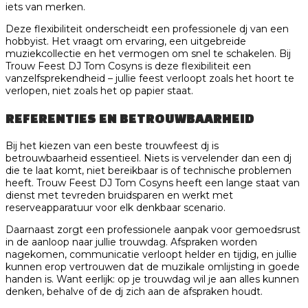
iets van merken.
Deze flexibiliteit onderscheidt een professionele dj van een
hobbyist. Het vraagt om ervaring, een uitgebreide
muziekcollectie en het vermogen om snel te schakelen. Bij
Trouw Feest DJ Tom Cosyns is deze flexibiliteit een
vanzelfsprekendheid – jullie feest verloopt zoals het hoort te
verlopen, niet zoals het op papier staat.
REFERENTIES EN BETROUWBAARHEID
Bij het kiezen van een beste trouwfeest dj is
betrouwbaarheid essentieel. Niets is vervelender dan een dj
die te laat komt, niet bereikbaar is of technische problemen
heeft. Trouw Feest DJ Tom Cosyns heeft een lange staat van
dienst met tevreden bruidsparen en werkt met
reserveapparatuur voor elk denkbaar scenario.
Daarnaast zorgt een professionele aanpak voor gemoedsrust
in de aanloop naar jullie trouwdag. Afspraken worden
nagekomen, communicatie verloopt helder en tijdig, en jullie
kunnen erop vertrouwen dat de muzikale omlijsting in goede
handen is. Want eerlijk: op je trouwdag wil je aan alles kunnen
denken, behalve of de dj zich aan de afspraken houdt.