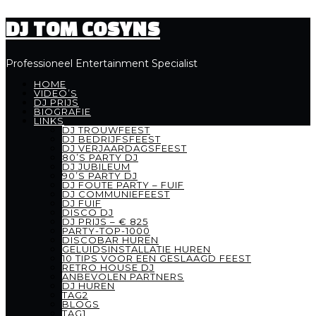
DJ TOM COSYNS
Professioneel Entertainment Specialist
HOME
VIDEO’S
DJ PRIJS
BIOGRAFIE
LINKS
DJ TROUWFEEST
DJ BEDRIJFSFEEST
DJ VERJAARDAGSFEEST
80’S PARTY DJ
DJ JUBILEUM
90’S PARTY DJ
DJ FOUTE PARTY – FUIF
DJ COMMUNIEFEEST
DJ FUIF
DISCO DJ
DJ PRIJS – € 825
PARTY-TOP-1000
DISCOBAR HUREN
GELUIDSINSTALLATIE HUREN
10 TIPS VOOR EEN GESLAAGD FEEST
RETRO HOUSE DJ
ANBEVOLEN PARTNERS
DJ HUREN
TAG2
BLOGS
TAG1