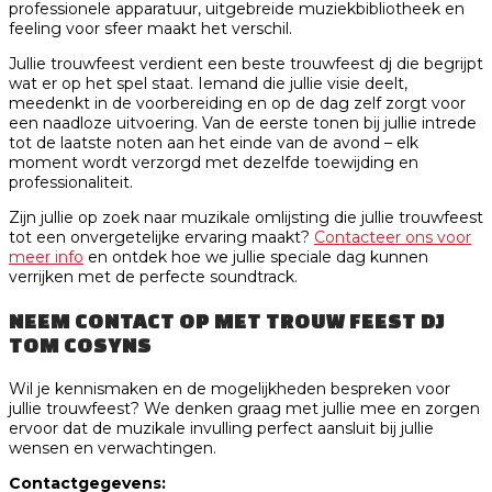
professionele apparatuur, uitgebreide muziekbibliotheek en
feeling voor sfeer maakt het verschil.
Jullie trouwfeest verdient een beste trouwfeest dj die begrijpt
wat er op het spel staat. Iemand die jullie visie deelt,
meedenkt in de voorbereiding en op de dag zelf zorgt voor
een naadloze uitvoering. Van de eerste tonen bij jullie intrede
tot de laatste noten aan het einde van de avond – elk
moment wordt verzorgd met dezelfde toewijding en
professionaliteit.
Zijn jullie op zoek naar muzikale omlijsting die jullie trouwfeest
tot een onvergetelijke ervaring maakt?
Contacteer ons voor
meer info
en ontdek hoe we jullie speciale dag kunnen
verrijken met de perfecte soundtrack.
NEEM CONTACT OP MET TROUW FEEST DJ
TOM COSYNS
Wil je kennismaken en de mogelijkheden bespreken voor
jullie trouwfeest? We denken graag met jullie mee en zorgen
ervoor dat de muzikale invulling perfect aansluit bij jullie
wensen en verwachtingen.
Contactgegevens: