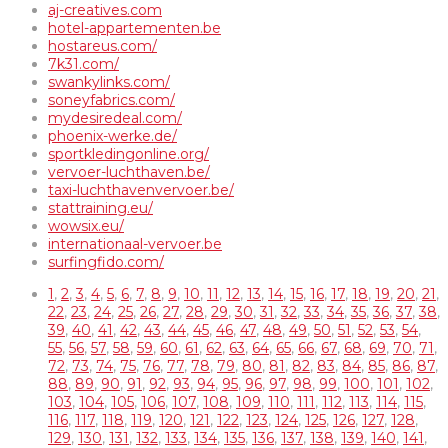
aj-creatives.com
hotel-appartementen.be
hostareus.com/
7k31.com/
swankylinks.com/
soneyfabrics.com/
mydesiredeal.com/
phoenix-werke.de/
sportkledingonline.org/
vervoer-luchthaven.be/
taxi-luchthavenvervoer.be/
stattraining.eu/
wowsix.eu/
internationaal-vervoer.be
surfingfido.com/
1
,
2
,
3
,
4
,
5
,
6
,
7
,
8
,
9
,
10
,
11
,
12
,
13
,
14
,
15
,
16
,
17
,
18
,
19
,
20
,
21
,
22
,
23
,
24
,
25
,
26
,
27
,
28
,
29
,
30
,
31
,
32
,
33
,
34
,
35
,
36
,
37
,
38
,
39
,
40
,
41
,
42
,
43
,
44
,
45
,
46
,
47
,
48
,
49
,
50
,
51
,
52
,
53
,
54
,
55
,
56
,
57
,
58
,
59
,
60
,
61
,
62
,
63
,
64
,
65
,
66
,
67
,
68
,
69
,
70
,
71
,
72
,
73
,
74
,
75
,
76
,
77
,
78
,
79
,
80
,
81
,
82
,
83
,
84
,
85
,
86
,
87
,
88
,
89
,
90
,
91
,
92
,
93
,
94
,
95
,
96
,
97
,
98
,
99
,
100
,
101
,
102
,
103
,
104
,
105
,
106
,
107
,
108
,
109
,
110
,
111
,
112
,
113
,
114
,
115
,
116
,
117
,
118
,
119
,
120
,
121
,
122
,
123
,
124
,
125
,
126
,
127
,
128
,
129
,
130
,
131
,
132
,
133
,
134
,
135
,
136
,
137
,
138
,
139
,
140
,
141
,