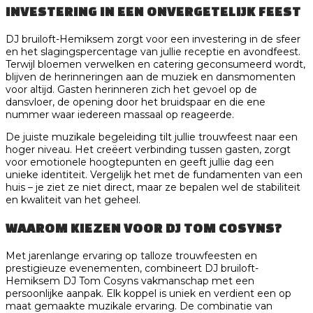
INVESTERING IN EEN ONVERGETELIJK FEEST
DJ bruiloft-Hemiksem zorgt voor een investering in de sfeer
en het slagingspercentage van jullie receptie en avondfeest.
Terwijl bloemen verwelken en catering geconsumeerd wordt,
blijven de herinneringen aan de muziek en dansmomenten
voor altijd. Gasten herinneren zich het gevoel op de
dansvloer, de opening door het bruidspaar en die ene
nummer waar iedereen massaal op reageerde.
De juiste muzikale begeleiding tilt jullie trouwfeest naar een
hoger niveau. Het creëert verbinding tussen gasten, zorgt
voor emotionele hoogtepunten en geeft jullie dag een
unieke identiteit. Vergelijk het met de fundamenten van een
huis – je ziet ze niet direct, maar ze bepalen wel de stabiliteit
en kwaliteit van het geheel.
WAAROM KIEZEN VOOR DJ TOM COSYNS?
Met jarenlange ervaring op talloze trouwfeesten en
prestigieuze evenementen, combineert DJ bruiloft-
Hemiksem DJ Tom Cosyns vakmanschap met een
persoonlijke aanpak. Elk koppel is uniek en verdient een op
maat gemaakte muzikale ervaring. De combinatie van