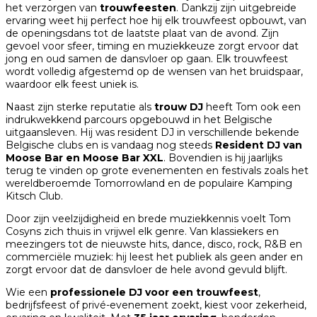
het verzorgen van
trouwfeesten
. Dankzij zijn uitgebreide
ervaring weet hij perfect hoe hij elk trouwfeest opbouwt, van
de openingsdans tot de laatste plaat van de avond. Zijn
gevoel voor sfeer, timing en muziekkeuze zorgt ervoor dat
jong en oud samen de dansvloer op gaan. Elk trouwfeest
wordt volledig afgestemd op de wensen van het bruidspaar,
waardoor elk feest uniek is.
Naast zijn sterke reputatie als
trouw DJ
heeft Tom ook een
indrukwekkend parcours opgebouwd in het Belgische
uitgaansleven. Hij was resident DJ in verschillende bekende
Belgische clubs en is vandaag nog steeds
Resident DJ van
Moose Bar en Moose Bar XXL
. Bovendien is hij jaarlijks
terug te vinden op grote evenementen en festivals zoals het
wereldberoemde
Tomorrowland
en de populaire
Kamping
Kitsch Club
.
Door zijn veelzijdigheid en brede muziekkennis voelt Tom
Cosyns zich thuis in vrijwel elk genre. Van klassiekers en
meezingers tot de nieuwste hits, dance, disco, rock, R&B en
commerciële muziek: hij leest het publiek als geen ander en
zorgt ervoor dat de dansvloer de hele avond gevuld blijft.
Wie een
professionele DJ voor een trouwfeest
,
bedrijfsfeest of privé-evenement zoekt, kiest voor zekerheid,