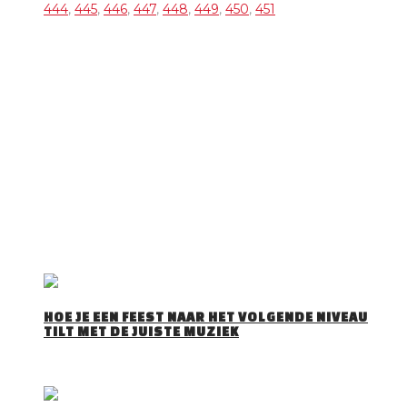
444
,
445
,
446
,
447
,
448
,
449
,
450
,
451
OVER DJ TOM
DJ Tom is een gepassioneerd Allround DJ met 30 jaar
ervaring Hij draait van alles en voelt als geen ander aan wat
het publiek wil horen. Trouwfeesten, verjaardagsfeesten,
bedrijfsfeesten, events, maar ook voor andere feesten zoals
Apres Ski Party’s, Foute Party’s, Disco Party’s … draait’ hij zijn
hand niet om. Tom is te boeken met onze zonder discobar
(Licht en geluid).
DJ Tom bezorgd jullie een spetterende avond!
RECENTE BERICHTEN
HOE JE EEN FEEST NAAR HET VOLGENDE NIVEAU
TILT MET DE JUISTE MUZIEK
Iedereen herkent het wel: je stapt een feestzaal…