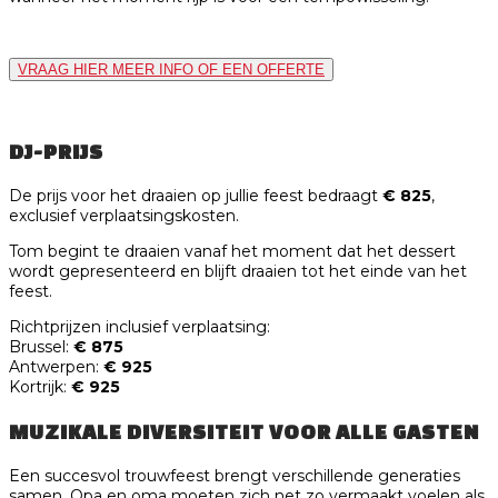
VRAAG HIER MEER INFO OF EEN OFFERTE
DJ-PRIJS
De prijs voor het draaien op jullie feest bedraagt
€ 825
,
exclusief verplaatsingskosten.
Tom begint te draaien vanaf het moment dat het dessert
wordt gepresenteerd en blijft draaien tot het einde van het
feest.
Richtprijzen inclusief verplaatsing:
Brussel:
€ 875
Antwerpen:
€ 925
Kortrijk:
€ 925
MUZIKALE DIVERSITEIT VOOR ALLE GASTEN
Een succesvol trouwfeest brengt verschillende generaties
samen. Opa en oma moeten zich net zo vermaakt voelen als