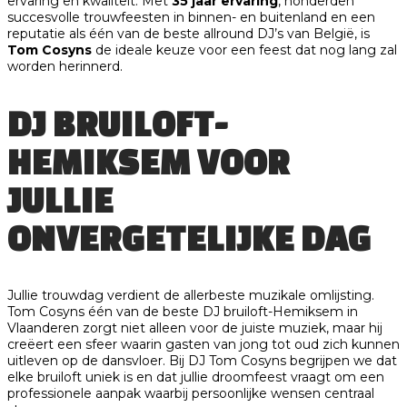
ervaring en kwaliteit. Met
35 jaar ervaring
, honderden
succesvolle trouwfeesten in binnen- en buitenland en een
reputatie als één van de beste allround DJ’s van België, is
Tom Cosyns
de ideale keuze voor een feest dat nog lang zal
worden herinnerd.
DJ BRUILOFT-
HEMIKSEM VOOR
JULLIE
ONVERGETELIJKE DAG
Jullie trouwdag verdient de allerbeste muzikale omlijsting.
Tom Cosyns één van de beste DJ bruiloft-Hemiksem in
Vlaanderen zorgt niet alleen voor de juiste muziek, maar hij
creëert een sfeer waarin gasten van jong tot oud zich kunnen
uitleven op de dansvloer. Bij DJ Tom Cosyns begrijpen we dat
elke bruiloft uniek is en dat jullie droomfeest vraagt om een
professionele aanpak waarbij persoonlijke wensen centraal