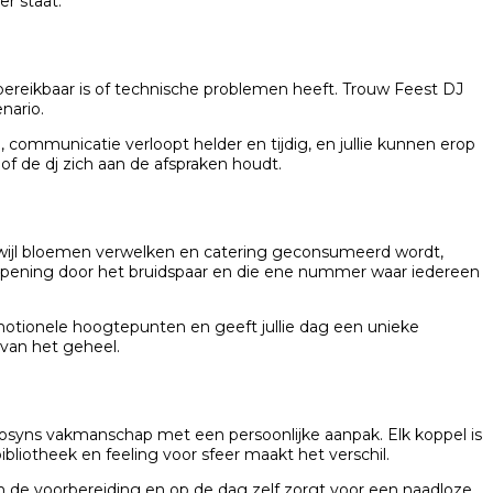
er staat.
t bereikbaar is of technische problemen heeft. Trouw Feest DJ
nario.
ommunicatie verloopt helder en tijdig, en jullie kunnen erop
of de dj zich aan de afspraken houdt.
erwijl bloemen verwelken en catering geconsumeerd wordt,
 opening door het bruidspaar en die ene nummer waar iedereen
 emotionele hoogtepunten en geeft jullie dag een unieke
t van het geheel.
syns vakmanschap met een persoonlijke aanpak. Elk koppel is
liotheek en feeling voor sfeer maakt het verschil.
t in de voorbereiding en op de dag zelf zorgt voor een naadloze