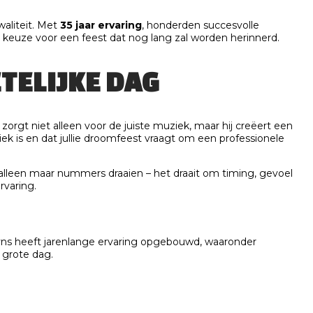
waliteit. Met
35 jaar ervaring
, honderden succesvolle
 keuze voor een feest dat nog lang zal worden herinnerd.
TELIJKE DAG
orgt niet alleen voor de juiste muziek, maar hij creëert een
iek is en dat jullie droomfeest vraagt om een professionele
alleen maar nummers draaien – het draait om timing, gevoel
rvaring.
syns heeft jarenlange ervaring opgebouwd, waaronder
e grote dag.