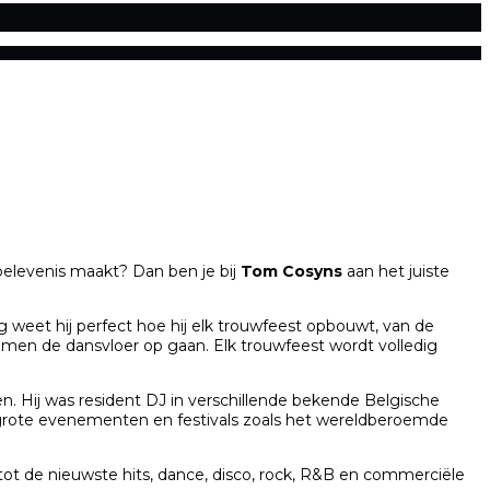
belevenis maakt? Dan ben je bij
Tom Cosyns
aan het juiste
ing weet hij perfect hoe hij elk trouwfeest opbouwt, van de
amen de dansvloer op gaan. Elk trouwfeest wordt volledig
 Hij was resident DJ in verschillende bekende Belgische
 op grote evenementen en festivals zoals het wereldberoemde
 tot de nieuwste hits, dance, disco, rock, R&B en commerciële