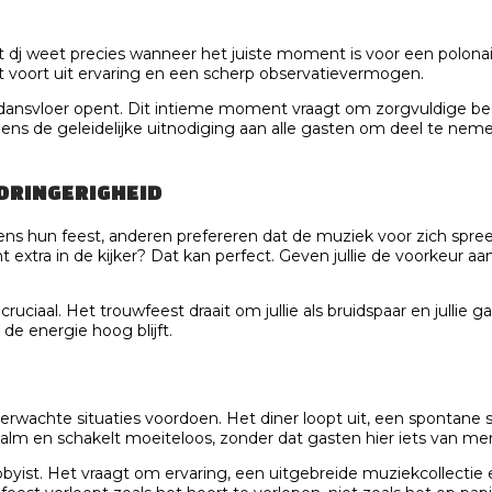
st dj weet precies wanneer het juiste moment is voor een polona
omt voort uit ervaring en een scherp observatievermogen.
ansvloer opent. Dit intieme moment vraagt om zorgvuldige bege
ens de geleidelijke uitnodiging aan alle gasten om deel te ne
DRINGERIGHEID
s hun feest, anderen prefereren dat de muziek voor zich spreek
t extra in de kijker? Dat kan perfect. Geven jullie de voorkeur 
ruciaal. Het trouwfeest draait om jullie als bruidspaar en jullie 
de energie hoog blijft.
verwachte situaties voordoen. Het diner loopt uit, een spontan
kalm en schakelt moeiteloos, zonder dat gasten hier iets van me
hobbyist. Het vraagt om ervaring, een uitgebreide muziekcollecti