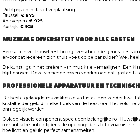
Richtprijzen inclusief verplaatsing:
Brussel:
€ 875
Antwerpen:
€ 925
Kortrijk:
€ 925
MUZIKALE DIVERSITEIT VOOR ALLE GASTEN
Een succesvol trouwfeest brengt verschillende generaties sam
ervoor dat iedereen zich thuis voelt op de dansvloer? Wel, h
De kunst ligt in het creëren van muzikale verhaallijnen. Een k
blijft dansen. Deze vloeiende mixen voorkomen dat gasten tus
PROFESSIONELE APPARATUUR EN TECHNISCH
De beste gelaagde muziekkeuze valt in duigen zonder kwalitati
kristalhelder geluid in elke hoek van de feestzaal. Het volum
onmogelijk worden.
Ook de visuele component speelt een belangrijke rol. Huwelij
romantische tinten tijdens de openingsdans tot dynamische lic
hoe licht en geluid perfect samensmelten.