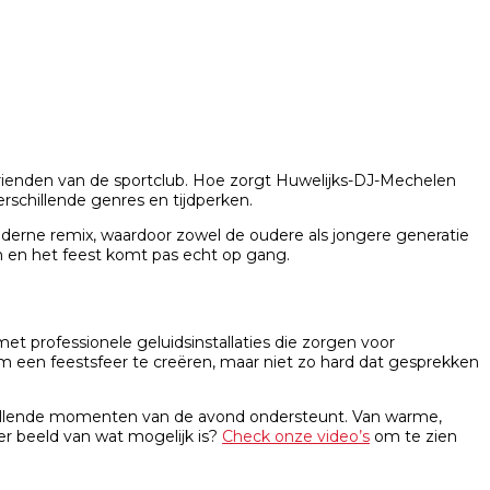
vrienden van de sportclub. Hoe zorgt Huwelijks-DJ-Mechelen
schillende genres en tijdperken.
moderne remix, waardoor zowel de oudere als jongere generatie
n en het feest komt pas echt op gang.
t professionele geluidsinstallaties die zorgen voor
om een feestsfeer te creëren, maar niet zo hard dat gesprekken
schillende momenten van de avond ondersteunt. Van warme,
er beeld van wat mogelijk is?
Check onze video’s
om te zien