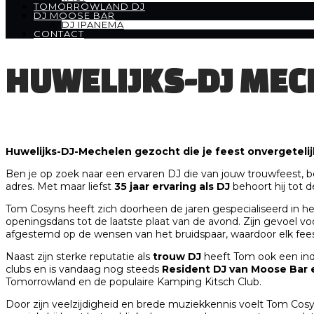
TOMORROWLAND DJ
DJ MOOSE BAR
DJ IPANEMA
CONTACT
HUWELIJKS-DJ MEC
Huwelijks-DJ-Mechelen gezocht die je feest onvergeteli
Ben je op zoek naar een ervaren DJ die van jouw trouwfeest, b
adres. Met maar liefst
35 jaar ervaring als DJ
behoort hij tot 
Tom Cosyns heeft zich doorheen de jaren gespecialiseerd in h
openingsdans tot de laatste plaat van de avond. Zijn gevoel v
afgestemd op de wensen van het bruidspaar, waardoor elk feest
Naast zijn sterke reputatie als
trouw DJ
heeft Tom ook een ind
clubs en is vandaag nog steeds
Resident DJ van Moose Bar 
Tomorrowland
en de populaire
Kamping Kitsch Club
.
Door zijn veelzijdigheid en brede muziekkennis voelt Tom Cosyn