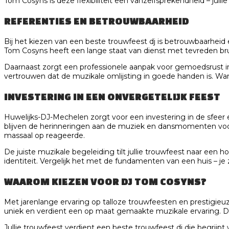
Tom Cosyns is deze flexibiliteit een vanzelfsprekendheid – jullie
REFERENTIES EN BETROUWBAARHEID
Bij het kiezen van een beste trouwfeest dj is betrouwbaarheid e
Tom Cosyns heeft een lange staat van dienst met tevreden bru
Daarnaast zorgt een professionele aanpak voor gemoedsrust in 
vertrouwen dat de muzikale omlijsting in goede handen is. Want 
INVESTERING IN EEN ONVERGETELIJK FEEST
Huwelijks-DJ-Mechelen zorgt voor een investering in de sfeer 
blijven de herinneringen aan de muziek en dansmomenten voor 
massaal op reageerde.
De juiste muzikale begeleiding tilt jullie trouwfeest naar een
identiteit. Vergelijk het met de fundamenten van een huis – je z
WAAROM KIEZEN VOOR DJ TOM COSYNS?
Met jarenlange ervaring op talloze trouwfeesten en prestigi
uniek en verdient een op maat gemaakte muzikale ervaring. De 
Jullie trouwfeest verdient een beste trouwfeest dj die begrijpt