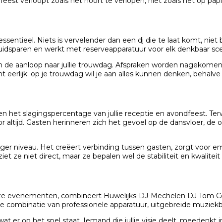
 feest verloopt zoals het hoort te verlopen, niet zoals het op papi
ssentieel. Niets is vervelender dan een dj die te laat komt, nie
idsparen en werkt met reserveapparatuur voor elk denkbaar sce
de aanloop naar jullie trouwdag. Afspraken worden nagekomen, c
eerlijk: op je trouwdag wil je aan alles kunnen denken, behalve 
en het slagingspercentage van jullie receptie en avondfeest. T
altijd. Gasten herinneren zich het gevoel op de dansvloer, de
 hoger niveau. Het creëert verbinding tussen gasten, zorgt voor
iet ze niet direct, maar ze bepalen wel de stabiliteit en kwalitei
euze evenementen, combineert Huwelijks-DJ-Mechelen DJ Tom Co
combinatie van professionele apparatuur, uitgebreide muziekbib
 wat er op het spel staat. Iemand die jullie visie deelt, meedenk