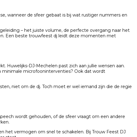
ise, wanneer de sfeer gebaat is bij wat rustiger nummers en
leiding – het juiste volume, de perfecte overgang naar het
men. Een beste trouwfeest dj leidt deze momenten met
t. Huwelijks-DJ-Mechelen past zich aan jullie wensen aan.
aan minimale microfooninterventies? Ook dat wordt
gasten, niet om de dj. Toch moet er wel iemand zijn die de regie
e speech wordt gehouden, of de sfeer vraagt om een andere
rken.
e en het vermogen om snel te schakelen. Bij Trouw Feest DJ