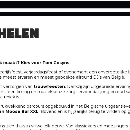
HELEN
jk maakt? Kies voor Tom Cosyns.
edrijfsfeest, verjaardagsfeest of evenement een onvergetelijke 
de meest ervaren en meest geboekte allround DJ’s van België.
et verzorgen van
trouwfeesten
. Dankzij zijn uitgebreide ervar
oor sfeer, timing en muziekkeuze zorgt ervoor dat jong en oud s
 uniek is.
rukwekkend parcours opgebouwd in het Belgische uitgaansleven.
en Moose Bar XXL
. Bovendien is hij jaarlijks terug te vinden
s zich thuis in vrijwel elk genre. Van klassiekers en meezingers