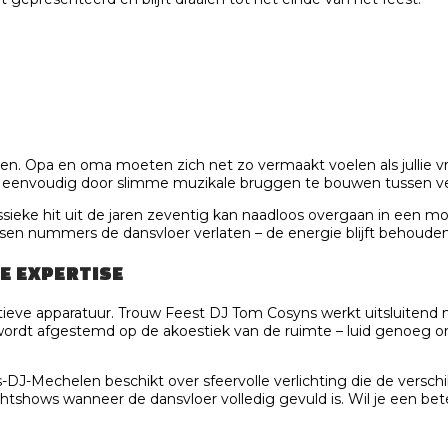
en. Opa en oma moeten zich net zo vermaakt voelen als jullie 
eel eenvoudig door slimme muzikale bruggen te bouwen tussen ver
lassieke hit uit de jaren zeventig kan naadloos overgaan in een 
sen nummers de dansvloer verlaten – de energie blijft behoude
E EXPERTISE
eve apparatuur. Trouw Feest DJ Tom Cosyns werkt uitsluitend me
e wordt afgestemd op de akoestiek van de ruimte – luid genoeg 
ks-DJ-Mechelen beschikt over sfeervolle verlichting die de ver
htshows wanneer de dansvloer volledig gevuld is. Wil je een bet