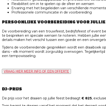
Flexibiliteit om in te spelen op de sfeer en wensen
Ervaring met het begeleiden van verschillende momente
Professionele communicatie in de voorbereiding
PERSOONLIJKE VOORBEREIDING VOOR JULLI
De voorbereiding van een trouwfeest, bedrijfsfeest of event b
te bespreken en speciale wensen te noteren. Hebben jullie e
details maken het verschil tussen een goede en een onvergete
Tijdens de voorbereidende gesprekken wordt een draaiboek opges
dans – elk moment wordt zorgvuldig overwogen. Tegelijkertijd b
een tempowisseling.
VRAAG HIER MEER INFO OF EEN OFFERTE
DJ-PRIJS
De prijs voor het draaien op jullie feest bedraagt
€ 825
, exclus
Tom begint te draaien vanaf het moment dat het dessert wordt 