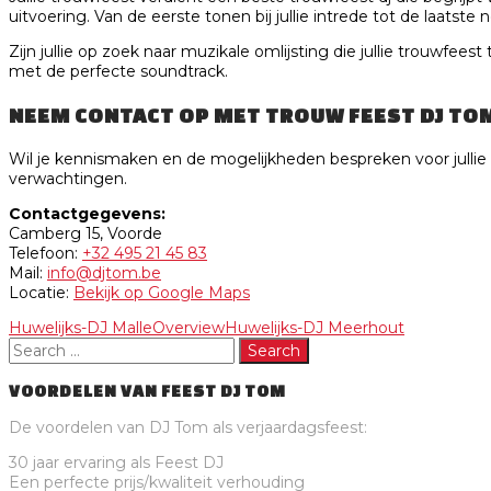
uitvoering. Van de eerste tonen bij jullie intrede tot de laats
Zijn jullie op zoek naar muzikale omlijsting die jullie trouwfee
met de perfecte soundtrack.
NEEM CONTACT OP MET TROUW FEEST DJ TO
Wil je kennismaken en de mogelijkheden bespreken voor jullie 
verwachtingen.
Contactgegevens:
Camberg 15, Voorde
Telefoon:
+32 495 21 45 83
Mail:
info@djtom.be
Locatie:
Bekijk op Google Maps
Huwelijks-DJ Malle
Overview
Huwelijks-DJ Meerhout
VOORDELEN VAN FEEST DJ TOM
De voordelen van DJ Tom als verjaardagsfeest:
30 jaar ervaring als Feest DJ
Een perfecte prijs/kwaliteit verhouding