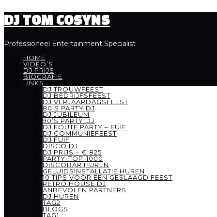
DJ TOM COSYNS
Professioneel Entertainment Specialist
HOME
VIDEO’S
DJ PRIJS
BIOGRAFIE
LINKS
DJ TROUWFEEST
DJ BEDRIJFSFEEST
DJ VERJAARDAGSFEEST
80’S PARTY DJ
DJ JUBILEUM
90’S PARTY DJ
DJ FOUTE PARTY – FUIF
DJ COMMUNIEFEEST
DJ FUIF
DISCO DJ
DJ PRIJS – € 825
PARTY-TOP-1000
DISCOBAR HUREN
GELUIDSINSTALLATIE HUREN
10 TIPS VOOR EEN GESLAAGD FEEST
RETRO HOUSE DJ
ANBEVOLEN PARTNERS
DJ HUREN
TAG2
BLOGS
TAG1