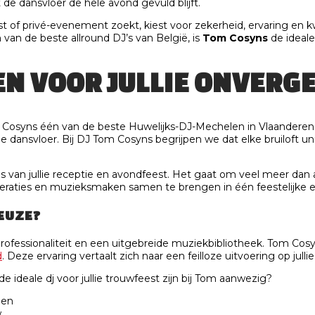
 de dansvloer de hele avond gevuld blijft.
est of privé-evenement zoekt, kiest voor zekerheid, ervaring en k
 van de beste allround DJ’s van België, is
Tom Cosyns
de ideale
N VOOR JULLIE ONVERGE
m Cosyns één van de beste Huwelijks-DJ-Mechelen in Vlaanderen z
e dansvloer. Bij DJ Tom Cosyns begrijpen we dat elke bruiloft un
 van jullie receptie en avondfeest. Het gaat om veel meer dan 
eraties en muzieksmaken samen te brengen in één feestelijke e
KEUZE?
rofessionaliteit en een uitgebreide muziekbibliotheek. Tom Co
d
. Deze ervaring vertaalt zich naar een feilloze uitvoering op julli
 ideale dj voor jullie trouwfeest zijn bij Tom aanwezig?
den
w