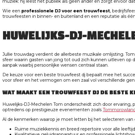
muziek: hij leest het publiek als geen ander en zorgt ervoor dat
Wie een
professionele DJ voor een trouwfeest
, bedrijfsfe
trouwfeesten in binnen- en buitenland en een reputatie als één
HUWELIJKS-DJ-MECHELE
Jullie trouwdag verdient de allerbeste muzikale omlijsting. To
sfeer waarin gasten van jong tot oud zich kunnen uitleven op d
aanpak waarbij persoonlijke wensen centraal staan.
De keuze voor een beste trouwfeest dj bepaalt mee het succes
voor sfeer en het vermogen om een zaal vol verschillende gen
WAT MAAKT EEN TROUWFEEST DJ DE BESTE 
Huwelijks-DJ-Mechelen Tom onderscheidt zich door ervaring, p
optredens op prestigieuze evenementen zoals
Tommorowlan
Al de kenmerken waarop je moet letten bij het selecteren van de
Ruime muziekkennis en breed repertoire voor alle leeftij
Kwalitatieve geluidsapparatuur en professionele lichtsho