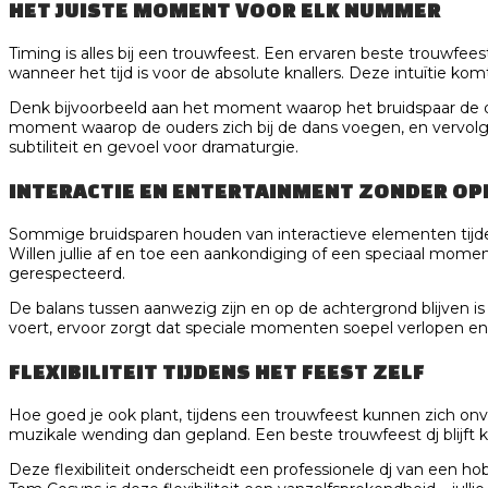
HET JUISTE MOMENT VOOR ELK NUMMER
Timing is alles bij een trouwfeest. Een ervaren beste trouwfee
wanneer het tijd is voor de absolute knallers. Deze intuïtie k
Denk bijvoorbeeld aan het moment waarop het bruidspaar de d
moment waarop de ouders zich bij de dans voegen, en vervolg
subtiliteit en gevoel voor dramaturgie.
INTERACTIE EN ENTERTAINMENT ZONDER OP
Sommige bruidsparen houden van interactieve elementen tijden
Willen jullie af en toe een aankondiging of een speciaal momen
gerespecteerd.
De balans tussen aanwezig zijn en op de achtergrond blijven is c
voert, ervoor zorgt dat speciale momenten soepel verlopen en 
FLEXIBILITEIT TIJDENS HET FEEST ZELF
Hoe goed je ook plant, tijdens een trouwfeest kunnen zich on
muzikale wending dan gepland. Een beste trouwfeest dj blijft 
Deze flexibiliteit onderscheidt een professionele dj van een 