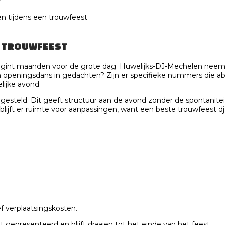
n tijdens een trouwfeest
E TROUWFEEST
egint maanden voor de grote dag. Huwelijks-DJ-Mechelen neemt r
en openingsdans in gedachten? Zijn er specifieke nummers die 
lijke avond.
teld. Dit geeft structuur aan de avond zonder de spontaniteit t
lijft er ruimte voor aanpassingen, want een beste trouwfeest dj
ief verplaatsingskosten.
gepresenteerd en blijft draaien tot het einde van het feest.