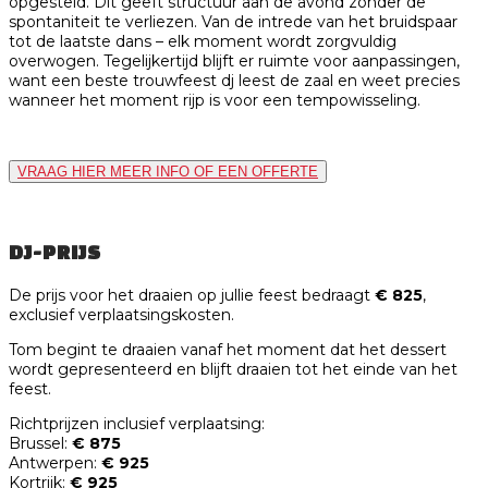
opgesteld. Dit geeft structuur aan de avond zonder de
spontaniteit te verliezen. Van de intrede van het bruidspaar
tot de laatste dans – elk moment wordt zorgvuldig
overwogen. Tegelijkertijd blijft er ruimte voor aanpassingen,
want een beste trouwfeest dj leest de zaal en weet precies
wanneer het moment rijp is voor een tempowisseling.
VRAAG HIER MEER INFO OF EEN OFFERTE
DJ-PRIJS
De prijs voor het draaien op jullie feest bedraagt
€ 825
,
exclusief verplaatsingskosten.
Tom begint te draaien vanaf het moment dat het dessert
wordt gepresenteerd en blijft draaien tot het einde van het
feest.
Richtprijzen inclusief verplaatsing:
Brussel:
€ 875
Antwerpen:
€ 925
Kortrijk:
€ 925