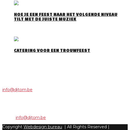
HOE JE EEN FEEST NAAR HET VOLGENDE NIVEAU
TILT MET DE JUISTE MUZIEK
Iedereen herkent het wel: je stapt een feestzaal…
CATERING VOOR EEN TROUWFEEST
Belang van catering trouwfeest . Catering voor een…
CONTACT
Voor info, een offerte of boekingen, neem contact op via:
info@djtom.be
Camberg 15 - 9400 Ninove
Phone: +32 495/21 45 83
Email:
info@djtom.be
Copyright
Webdesign bureau
| All Rights Reserved |