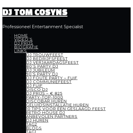
DJ TOM COSYNS
Professioneel Entertainment Specialist
HOME
VIDEO’S
DJ PRIJS
BIOGRAFIE
LINKS
DJ TROUWFEEST
DJ BEDRIJFSFEEST
DJ VERJAARDAGSFEEST
80’S PARTY DJ
DJ JUBILEUM
90’S PARTY DJ
DJ FOUTE PARTY – FUIF
DJ COMMUNIEFEEST
DJ FUIF
DISCO DJ
DJ PRIJS – € 825
PARTY-TOP-1000
DISCOBAR HUREN
GELUIDSINSTALLATIE HUREN
10 TIPS VOOR EEN GESLAAGD FEEST
RETRO HOUSE DJ
ANBEVOLEN PARTNERS
DJ HUREN
TAG2
BLOGS
TAG1