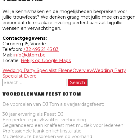
Wil je kennismaken en de mogelijkheden bespreken voor
jullie trouwfeest? We denken graag met jullie mee en zorgen
ervoor dat de muzikale invulling perfect aansluit bij jullie
wensen en verwachtingen.
Contactgegevens:
Camberg 15, Voorde
Telefoon:
+32 495 21 45 83
Mail:
info@djtom.be
Locatie:
Bekijk op Google Maps
Wedding Party Specialist Elsene
Overview
Wedding Party
Specialist Evere
VOORDELEN VAN FEEST DJ TOM
De voordelen van DJ Tom als verjaardagsfeest:
30 jaar ervaring als Feest DJ
Een perfecte prijs/kwaliteit verhouding
Gegarandeerd een knalfeest met muziek voor iedereen
Professionele klank en lichtinstallatie
Muziekkeuze bespreken we op voorhand