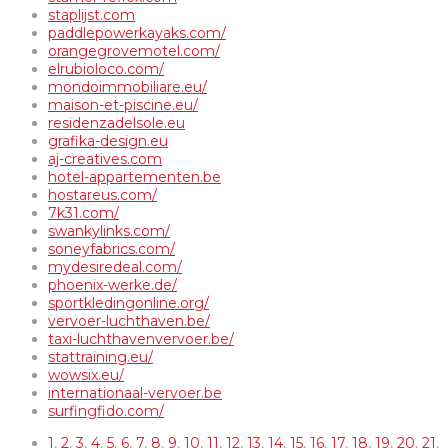
staplijst.com
paddlepowerkayaks.com/
orangegrovemotel.com/
elrubioloco.com/
mondoimmobiliare.eu/
maison-et-piscine.eu/
residenzadelsole.eu
grafika-design.eu
aj-creatives.com
hotel-appartementen.be
hostareus.com/
7k31.com/
swankylinks.com/
soneyfabrics.com/
mydesiredeal.com/
phoenix-werke.de/
sportkledingonline.org/
vervoer-luchthaven.be/
taxi-luchthavenvervoer.be/
stattraining.eu/
wowsix.eu/
internationaal-vervoer.be
surfingfido.com/
1
,
2
,
3
,
4
,
5
,
6
,
7
,
8
,
9
,
10
,
11
,
12
,
13
,
14
,
15
,
16
,
17
,
18
,
19
,
20
,
21
,