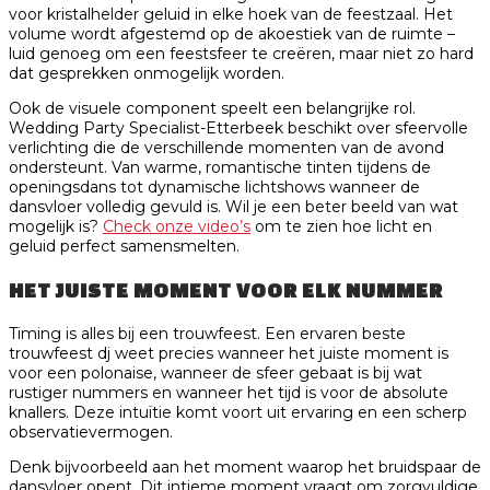
voor kristalhelder geluid in elke hoek van de feestzaal. Het
volume wordt afgestemd op de akoestiek van de ruimte –
luid genoeg om een feestsfeer te creëren, maar niet zo hard
dat gesprekken onmogelijk worden.
Ook de visuele component speelt een belangrijke rol.
Wedding Party Specialist-Etterbeek beschikt over sfeervolle
verlichting die de verschillende momenten van de avond
ondersteunt. Van warme, romantische tinten tijdens de
openingsdans tot dynamische lichtshows wanneer de
dansvloer volledig gevuld is. Wil je een beter beeld van wat
mogelijk is?
Check onze video’s
om te zien hoe licht en
geluid perfect samensmelten.
HET JUISTE MOMENT VOOR ELK NUMMER
Timing is alles bij een trouwfeest. Een ervaren beste
trouwfeest dj weet precies wanneer het juiste moment is
voor een polonaise, wanneer de sfeer gebaat is bij wat
rustiger nummers en wanneer het tijd is voor de absolute
knallers. Deze intuïtie komt voort uit ervaring en een scherp
observatievermogen.
Denk bijvoorbeeld aan het moment waarop het bruidspaar de
dansvloer opent. Dit intieme moment vraagt om zorgvuldige