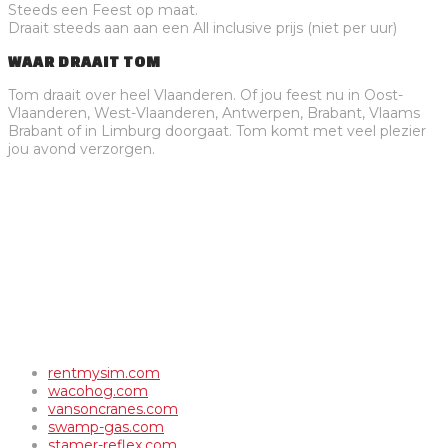
Steeds een Feest op maat.
Draait steeds aan aan een All inclusive prijs (niet per uur)
WAAR DRAAIT TOM
Tom draait over heel Vlaanderen. Of jou feest nu in Oost-
Vlaanderen, West-Vlaanderen, Antwerpen, Brabant, Vlaams
Brabant of in Limburg doorgaat. Tom komt met veel plezier
jou avond verzorgen.
rentmysim.com
wacohog.com
vansoncranes.com
swamp-gas.com
stamer-reflex.com