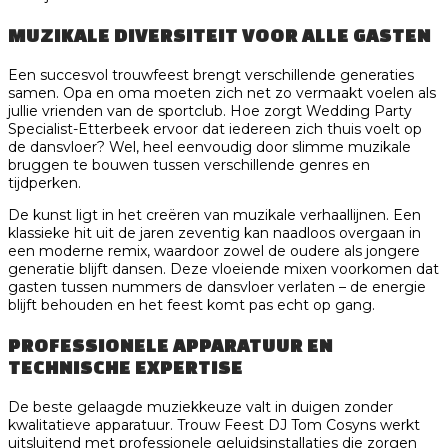
MUZIKALE DIVERSITEIT VOOR ALLE GASTEN
Een succesvol trouwfeest brengt verschillende generaties
samen. Opa en oma moeten zich net zo vermaakt voelen als
jullie vrienden van de sportclub. Hoe zorgt Wedding Party
Specialist-Etterbeek ervoor dat iedereen zich thuis voelt op
de dansvloer? Wel, heel eenvoudig door slimme muzikale
bruggen te bouwen tussen verschillende genres en
tijdperken.
De kunst ligt in het creëren van muzikale verhaallijnen. Een
klassieke hit uit de jaren zeventig kan naadloos overgaan in
een moderne remix, waardoor zowel de oudere als jongere
generatie blijft dansen. Deze vloeiende mixen voorkomen dat
gasten tussen nummers de dansvloer verlaten – de energie
blijft behouden en het feest komt pas echt op gang.
PROFESSIONELE APPARATUUR EN
TECHNISCHE EXPERTISE
De beste gelaagde muziekkeuze valt in duigen zonder
kwalitatieve apparatuur. Trouw Feest DJ Tom Cosyns werkt
uitsluitend met professionele geluidsinstallaties die zorgen