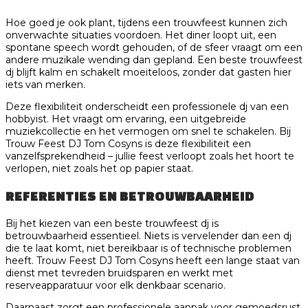
Hoe goed je ook plant, tijdens een trouwfeest kunnen zich
onverwachte situaties voordoen. Het diner loopt uit, een
spontane speech wordt gehouden, of de sfeer vraagt om een
andere muzikale wending dan gepland. Een beste trouwfeest
dj blijft kalm en schakelt moeiteloos, zonder dat gasten hier
iets van merken.
Deze flexibiliteit onderscheidt een professionele dj van een
hobbyist. Het vraagt om ervaring, een uitgebreide
muziekcollectie en het vermogen om snel te schakelen. Bij
Trouw Feest DJ Tom Cosyns is deze flexibiliteit een
vanzelfsprekendheid – jullie feest verloopt zoals het hoort te
verlopen, niet zoals het op papier staat.
REFERENTIES EN BETROUWBAARHEID
Bij het kiezen van een beste trouwfeest dj is
betrouwbaarheid essentieel. Niets is vervelender dan een dj
die te laat komt, niet bereikbaar is of technische problemen
heeft. Trouw Feest DJ Tom Cosyns heeft een lange staat van
dienst met tevreden bruidsparen en werkt met
reserveapparatuur voor elk denkbaar scenario.
Daarnaast zorgt een professionele aanpak voor gemoedsrust