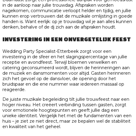
in de aanloop naar jullie trouwdag. Afspraken worden
nagekomen, communicatie verloopt helder en tijdig, en jullie
kunnen erop vertrouwen dat de muzikale omlijsting in goede
handen is. Want eerlijk: op je trouwdag wil je aan alles kunnen
denken, behalve of de dj zich aan de afspraken houdt.
INVESTERING IN EEN ONVERGETELIJK FEEST
Wedding Party Specialist-Etterbeek zorgt voor een
investering in de sfeer en het slagingspercentage van jullie
receptie en avondfeest. Terwijl bloemen verwelken en
catering geconsumeerd wordt, blijven de herinneringen aan
de muziek en dansmomenten voor altijd. Gasten herinneren
zich het gevoel op de dansvloer, de opening door het
bruidspaar en die ene nummer waar iedereen massaal op
reageerde.
De juiste muzikale begeleiding tilt jullie trouwfeest naar een
hoger niveau. Het creëert verbinding tussen gasten, zorgt
voor emotionele hoogtepunten en geeft jullie dag een
unieke identiteit. Vergelijk het met de fundamenten van een
huis – je ziet ze niet direct, maar ze bepalen wel de stabiliteit
en kwaliteit van het geheel.