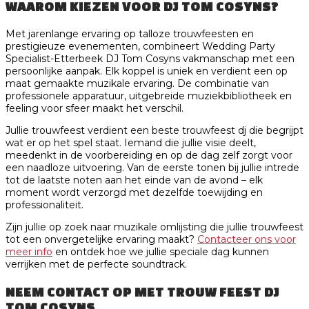
WAAROM KIEZEN VOOR DJ TOM COSYNS?
Met jarenlange ervaring op talloze trouwfeesten en
prestigieuze evenementen, combineert Wedding Party
Specialist-Etterbeek DJ Tom Cosyns vakmanschap met een
persoonlijke aanpak. Elk koppel is uniek en verdient een op
maat gemaakte muzikale ervaring. De combinatie van
professionele apparatuur, uitgebreide muziekbibliotheek en
feeling voor sfeer maakt het verschil.
Jullie trouwfeest verdient een beste trouwfeest dj die begrijpt
wat er op het spel staat. Iemand die jullie visie deelt,
meedenkt in de voorbereiding en op de dag zelf zorgt voor
een naadloze uitvoering. Van de eerste tonen bij jullie intrede
tot de laatste noten aan het einde van de avond – elk
moment wordt verzorgd met dezelfde toewijding en
professionaliteit.
Zijn jullie op zoek naar muzikale omlijsting die jullie trouwfeest
tot een onvergetelijke ervaring maakt?
Contacteer ons voor
meer info
en ontdek hoe we jullie speciale dag kunnen
verrijken met de perfecte soundtrack.
NEEM CONTACT OP MET TROUW FEEST DJ
TOM COSYNS