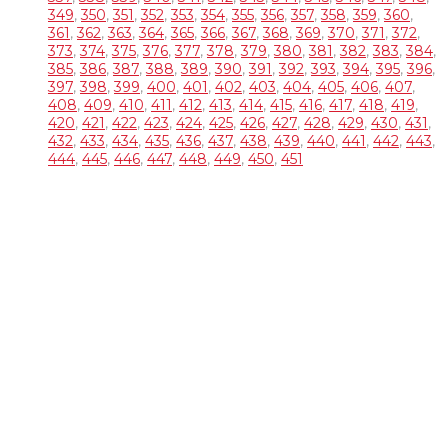
349
,
350
,
351
,
352
,
353
,
354
,
355
,
356
,
357
,
358
,
359
,
360
,
361
,
362
,
363
,
364
,
365
,
366
,
367
,
368
,
369
,
370
,
371
,
372
,
373
,
374
,
375
,
376
,
377
,
378
,
379
,
380
,
381
,
382
,
383
,
384
,
385
,
386
,
387
,
388
,
389
,
390
,
391
,
392
,
393
,
394
,
395
,
396
,
397
,
398
,
399
,
400
,
401
,
402
,
403
,
404
,
405
,
406
,
407
,
408
,
409
,
410
,
411
,
412
,
413
,
414
,
415
,
416
,
417
,
418
,
419
,
420
,
421
,
422
,
423
,
424
,
425
,
426
,
427
,
428
,
429
,
430
,
431
,
432
,
433
,
434
,
435
,
436
,
437
,
438
,
439
,
440
,
441
,
442
,
443
,
444
,
445
,
446
,
447
,
448
,
449
,
450
,
451
OVER DJ TOM
DJ Tom is een gepassioneerd Allround DJ met 30 jaar
ervaring Hij draait van alles en voelt als geen ander aan wat
het publiek wil horen. Trouwfeesten, verjaardagsfeesten,
bedrijfsfeesten, events, maar ook voor andere feesten zoals
Apres Ski Party’s, Foute Party’s, Disco Party’s … draait’ hij zijn
hand niet om. Tom is te boeken met onze zonder discobar
(Licht en geluid).
DJ Tom bezorgd jullie een spetterende avond!
RECENTE BERICHTEN