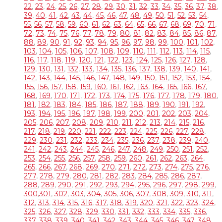
22
,
23
,
24
,
25
,
26
,
27
,
28
,
29
,
30
,
31
,
32
,
33
,
34
,
35
,
36
,
37
,
38
,
39
,
40
,
41
,
42
,
43
,
44
,
45
,
46
,
47
,
48
,
49
,
50
,
51
,
52
,
53
,
54
,
55
,
56
,
57
,
58
,
59
,
60
,
61
,
62
,
63
,
64
,
65
,
66
,
67
,
68
,
69
,
70
,
71
,
72
,
73
,
74
,
75
,
76
,
77
,
78
,
79
,
80
,
81
,
82
,
83
,
84
,
85
,
86
,
87
,
88
,
89
,
90
,
91
,
92
,
93
,
94
,
95
,
96
,
97
,
98
,
99
,
100
,
101
,
102
,
103
,
104
,
105
,
106
,
107
,
108
,
109
,
110
,
111
,
112
,
113
,
114
,
115
,
116
,
117
,
118
,
119
,
120
,
121
,
122
,
123
,
124
,
125
,
126
,
127
,
128
,
129
,
130
,
131
,
132
,
133
,
134
,
135
,
136
,
137
,
138
,
139
,
140
,
141
,
142
,
143
,
144
,
145
,
146
,
147
,
148
,
149
,
150
,
151
,
152
,
153
,
154
,
155
,
156
,
157
,
158
,
159
,
160
,
161
,
162
,
163
,
164
,
165
,
166
,
167
,
168
,
169
,
170
,
171
,
172
,
173
,
174
,
175
,
176
,
177
,
178
,
179
,
180
,
181
,
182
,
183
,
184
,
185
,
186
,
187
,
188
,
189
,
190
,
191
,
192
,
193
,
194
,
195
,
196
,
197
,
198
,
199
,
200
,
201
,
202
,
203
,
204
,
205
,
206
,
207
,
208
,
209
,
210
,
211
,
212
,
213
,
214
,
215
,
216
,
217
,
218
,
219
,
220
,
221
,
222
,
223
,
224
,
225
,
226
,
227
,
228
,
229
,
230
,
231
,
232
,
233
,
234
,
235
,
236
,
237
,
238
,
239
,
240
,
241
,
242
,
243
,
244
,
245
,
246
,
247
,
248
,
249
,
250
,
251
,
252
,
253
,
254
,
255
,
256
,
257
,
258
,
259
,
260
,
261
,
262
,
263
,
264
,
265
,
266
,
267
,
268
,
269
,
270
,
271
,
272
,
273
,
274
,
275
,
276
,
277
,
278
,
279
,
280
,
281
,
282
,
283
,
284
,
285
,
286
,
287
,
288
,
289
,
290
,
291
,
292
,
293
,
294
,
295
,
296
,
297
,
298
,
299
,
300
,
301
,
302
,
303
,
304
,
305
,
306
,
307
,
308
,
309
,
310
,
311
,
312
,
313
,
314
,
315
,
316
,
317
,
318
,
319
,
320
,
321
,
322
,
323
,
324
,
325
,
326
,
327
,
328
,
329
,
330
,
331
,
332
,
333
,
334
,
335
,
336
,
337
,
338
,
339
,
340
,
341
,
342
,
343
,
344
,
345
,
346
,
347
,
348
,