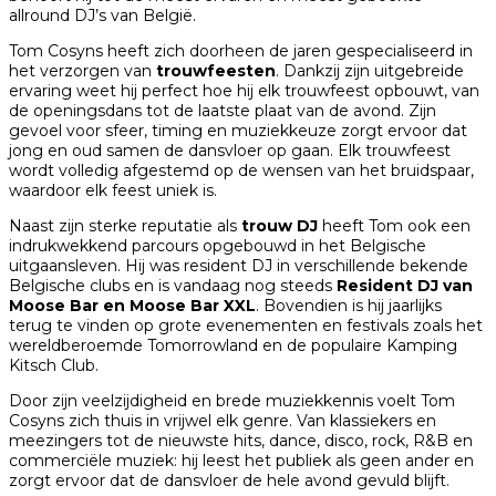
allround DJ’s van België.
Tom Cosyns heeft zich doorheen de jaren gespecialiseerd in
het verzorgen van
trouwfeesten
. Dankzij zijn uitgebreide
ervaring weet hij perfect hoe hij elk trouwfeest opbouwt, van
de openingsdans tot de laatste plaat van de avond. Zijn
gevoel voor sfeer, timing en muziekkeuze zorgt ervoor dat
jong en oud samen de dansvloer op gaan. Elk trouwfeest
wordt volledig afgestemd op de wensen van het bruidspaar,
waardoor elk feest uniek is.
Naast zijn sterke reputatie als
trouw DJ
heeft Tom ook een
indrukwekkend parcours opgebouwd in het Belgische
uitgaansleven. Hij was resident DJ in verschillende bekende
Belgische clubs en is vandaag nog steeds
Resident DJ van
Moose Bar en Moose Bar XXL
. Bovendien is hij jaarlijks
terug te vinden op grote evenementen en festivals zoals het
wereldberoemde
Tomorrowland
en de populaire
Kamping
Kitsch Club
.
Door zijn veelzijdigheid en brede muziekkennis voelt Tom
Cosyns zich thuis in vrijwel elk genre. Van klassiekers en
meezingers tot de nieuwste hits, dance, disco, rock, R&B en
commerciële muziek: hij leest het publiek als geen ander en
zorgt ervoor dat de dansvloer de hele avond gevuld blijft.