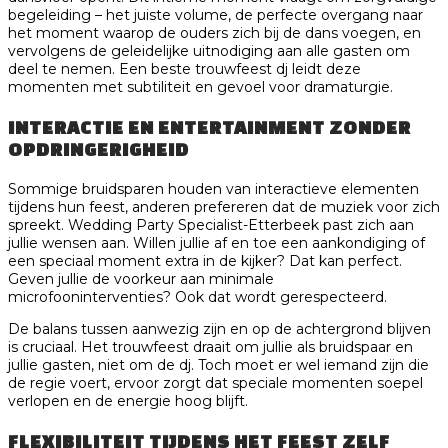
begeleiding – het juiste volume, de perfecte overgang naar
het moment waarop de ouders zich bij de dans voegen, en
vervolgens de geleidelijke uitnodiging aan alle gasten om
deel te nemen. Een beste trouwfeest dj leidt deze
momenten met subtiliteit en gevoel voor dramaturgie.
INTERACTIE EN ENTERTAINMENT ZONDER
OPDRINGERIGHEID
Sommige bruidsparen houden van interactieve elementen
tijdens hun feest, anderen prefereren dat de muziek voor zich
spreekt. Wedding Party Specialist-Etterbeek past zich aan
jullie wensen aan. Willen jullie af en toe een aankondiging of
een speciaal moment extra in de kijker? Dat kan perfect.
Geven jullie de voorkeur aan minimale
microfooninterventies? Ook dat wordt gerespecteerd.
De balans tussen aanwezig zijn en op de achtergrond blijven
is cruciaal. Het trouwfeest draait om jullie als bruidspaar en
jullie gasten, niet om de dj. Toch moet er wel iemand zijn die
de regie voert, ervoor zorgt dat speciale momenten soepel
verlopen en de energie hoog blijft.
FLEXIBILITEIT TIJDENS HET FEEST ZELF