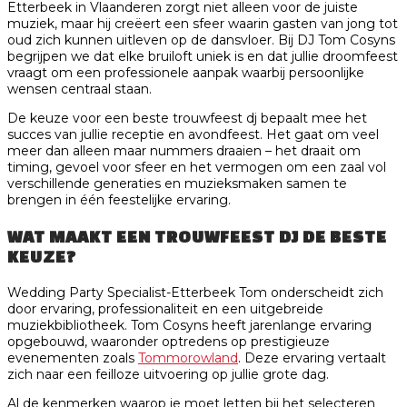
Etterbeek in Vlaanderen zorgt niet alleen voor de juiste
muziek, maar hij creëert een sfeer waarin gasten van jong tot
oud zich kunnen uitleven op de dansvloer. Bij DJ Tom Cosyns
begrijpen we dat elke bruiloft uniek is en dat jullie droomfeest
vraagt om een professionele aanpak waarbij persoonlijke
wensen centraal staan.
De keuze voor een beste trouwfeest dj bepaalt mee het
succes van jullie receptie en avondfeest. Het gaat om veel
meer dan alleen maar nummers draaien – het draait om
timing, gevoel voor sfeer en het vermogen om een zaal vol
verschillende generaties en muzieksmaken samen te
brengen in één feestelijke ervaring.
WAT MAAKT EEN TROUWFEEST DJ DE BESTE
KEUZE?
Wedding Party Specialist-Etterbeek Tom onderscheidt zich
door ervaring, professionaliteit en een uitgebreide
muziekbibliotheek. Tom Cosyns heeft jarenlange ervaring
opgebouwd, waaronder optredens op prestigieuze
evenementen zoals
Tommorowland
. Deze ervaring vertaalt
zich naar een feilloze uitvoering op jullie grote dag.
Al de kenmerken waarop je moet letten bij het selecteren